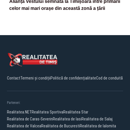
Alianța Vestului semnată la Timișoara între primarii
celor mai mari orașe din această zonă a țării
Contact
Termeni și condiții
Politică de confidențialitate
Cod de conduită
Parteneri:
Realitatea.NET
Realitatea Sportiva
Realitatea Star
Realitatea de Caras-Severin
Realitatea de Iasi
Realitatea de Salaj
Realitatea de Valcea
Realitatea de Bucuresti
Realitatea de Ialomita