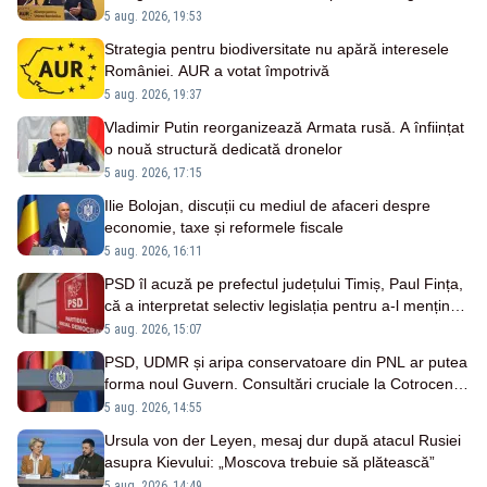
Oltenia sunt blocate în birocrație și restricții
5 aug. 2026, 19:53
legislative
Strategia pentru biodiversitate nu apără interesele
României. AUR a votat împotrivă
5 aug. 2026, 19:37
Vladimir Putin reorganizează Armata rusă. A înființat
o nouă structură dedicată dronelor
5 aug. 2026, 17:15
Ilie Bolojan, discuții cu mediul de afaceri despre
economie, taxe și reformele fiscale
5 aug. 2026, 16:11
PSD îl acuză pe prefectul județului Timiș, Paul Fința,
că a interpretat selectiv legislația pentru a-l menține
în funcție pe președintele USR, Dominic Fritz
5 aug. 2026, 15:07
PSD, UDMR și aripa conservatoare din PNL ar putea
forma noul Guvern. Consultări cruciale la Cotroceni
săptămâna viitoare - SURSE
5 aug. 2026, 14:55
Ursula von der Leyen, mesaj dur după atacul Rusiei
asupra Kievului: „Moscova trebuie să plătească”
5 aug. 2026, 14:49