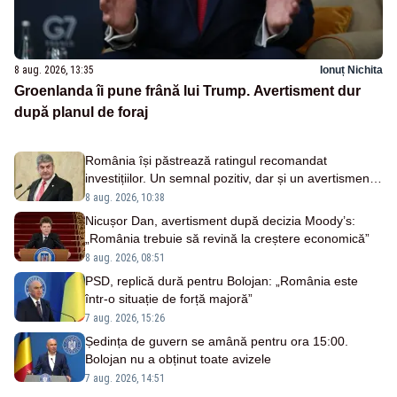
8 aug. 2026, 13:35
Ionuț Nichita
Groenlanda îi pune frână lui Trump. Avertisment dur
după planul de foraj
România își păstrează ratingul recomandat
investițiilor. Un semnal pozitiv, dar și un avertisment
pentru autorități
8 aug. 2026, 10:38
Nicușor Dan, avertisment după decizia Moody’s:
„România trebuie să revină la creștere economică”
8 aug. 2026, 08:51
PSD, replică dură pentru Bolojan: „România este
într-o situație de forță majoră”
7 aug. 2026, 15:26
Ședința de guvern se amână pentru ora 15:00.
Bolojan nu a obținut toate avizele
7 aug. 2026, 14:51