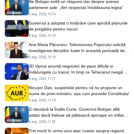
Ilie Bolojan evită un răspuns clar despre averea
partenerei sale: „Am respectat întotdeauna legea”
6 aug. 2026, 16:34
Guvernul a adoptat o hotărâre care aprobă planurile
de pregătire pentru riscuri
6 aug. 2026, 15:39
Ana Maria Păcuraru: Televiziunea Poporului solicită
investigarea deciziilor luate în această perioadă de
criză enegetică
6 aug. 2026, 15:18
JD Vance anunță negocieri de pace dificile și
îndelungate cu Iranul, în timp ce Teheranul neagă
existența discuțiilor cu SUA
6 aug. 2026, 11:27
Nicușor Dan, suspendat pentru că nu propune un
nume de prim-ministru, așa cum prevede Constituția!
6 aug. 2026, 11:24
Zi decisivă la Înalta Curte. Guvernul Bolojan află
astăzi dacă trebuie să plătească aproape un miliard
de euro grefierilor
6 aug. 2026, 11:05
Trei morți în urma unui atac rusesc asupra regiunii