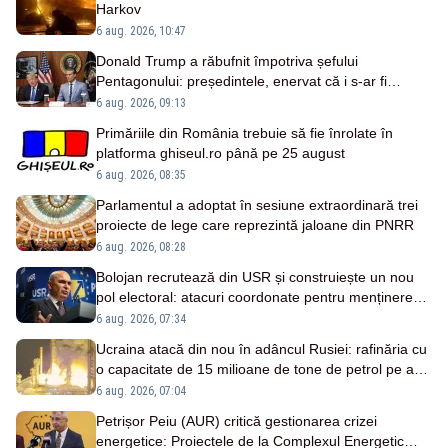
Harkov
6 aug. 2026, 10:47
Donald Trump a răbufnit împotriva șefului
Pentagonului: președintele, enervat că i s-ar fi
ascuns penuria de rachete – SURSE
6 aug. 2026, 09:13
Primăriile din România trebuie să fie înrolate în
platforma ghiseul.ro până pe 25 august
6 aug. 2026, 08:35
Parlamentul a adoptat în sesiune extraordinară trei
proiecte de lege care reprezintă jaloane din PNRR
6 aug. 2026, 08:28
Bolojan recrutează din USR și construiește un nou
pol electoral: atacuri coordonate pentru menținerea
la putere
6 aug. 2026, 07:34
Ucraina atacă din nou în adâncul Rusiei: rafinăria cu
o capacitate de 15 milioane de tone de petrol pe an,
vizată două nopți la rând
6 aug. 2026, 07:04
Petrișor Peiu (AUR) critică gestionarea crizei
energetice: Proiectele de la Complexul Energetic