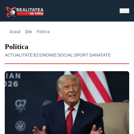
Acasă
Știri
Politica
Politica
|
|
|
|
ACTUALITATE
ECONOMIE
SOCIAL
SPORT
SANATATE