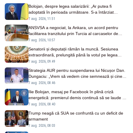
Bolojan, despre legea salarizării: „Ar putea fi
adoptată în perioada următoare. S-a întârziat
depunerea din cauza unor discursuri iresponsabile în
7 aug. 2026, 11:51
spaţiul public”
ANSVSA a negociat, la Ankara, un acord pentru
facilitarea tranzitului prin Turcia al carcaselor de
ovine și bovine
7 aug. 2026, 10:57
Senatorii și deputații rămân la muncă. Sesiunea
extraordinară, prelungită până la votul pe legea
salarizării
7 aug. 2026, 09:49
Strategia AUR pentru suspendarea lui Nicușor Dan.
Dungaciu: „Vrem să vedem cine semnează și cine
nu”
7 aug. 2026, 08:46
Ilie Bolojan, mesaj pe Facebook în plină criză
energetică: premierul demis continuă să se laude cu
măsurile luate
7 aug. 2026, 08:40
Trump neagă că SUA se confruntă cu un deficit de
armament
7 aug. 2026, 08:03