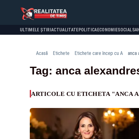
ULTIMELE ȘTIRI
ACTUALITATE
POLITICA
ECONOMIE
SOCIAL
SA
Acasă
Etichete
Etichete care încep cu A
anca 
Tag: anca alexandre
ARTICOLE CU ETICHETA "ANCA 