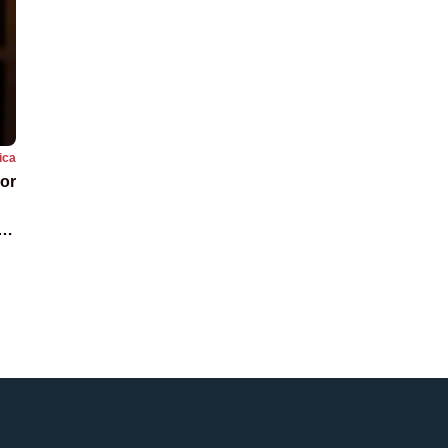
tica
lor
le