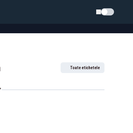
Schimba tema
n
Toate etichetele
"