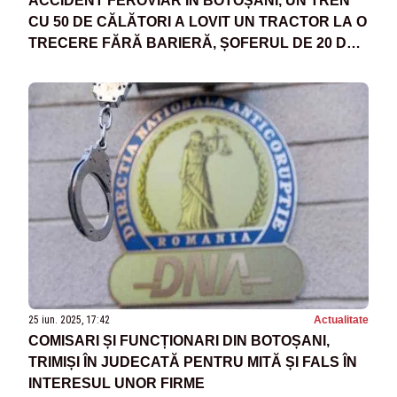
ACCIDENT FEROVIAR ÎN BOTOȘANI, UN TREN
CU 50 DE CĂLĂTORI A LOVIT UN TRACTOR LA O
TRECERE FĂRĂ BARIERĂ, ȘOFERUL DE 20 DE
ANI A AJUNS LA SPITAL
25 iun. 2025, 17:42
Actualitate
COMISARI ȘI FUNCȚIONARI DIN BOTOȘANI,
TRIMIȘI ÎN JUDECATĂ PENTRU MITĂ ȘI FALS ÎN
INTERESUL UNOR FIRME