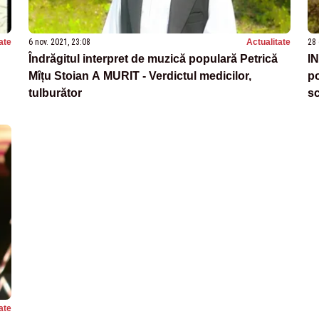
ate
6 nov. 2021, 23:08
Actualitate
28 
Îndrăgitul interpret de muzică populară Petrică
IN
Mîțu Stoian A MURIT - Verdictul medicilor,
po
tulburător
sc
ate