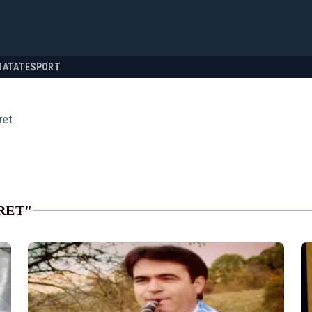
NATATE
SPORT
ret
RET"