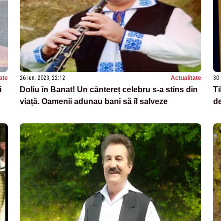
ate
26 iun. 2023, 22:12
Actualitate
30 
i
Doliu în Banat! Un cântereț celebru s-a stins din
Ti
viață. Oamenii adunau bani să îl salveze
de