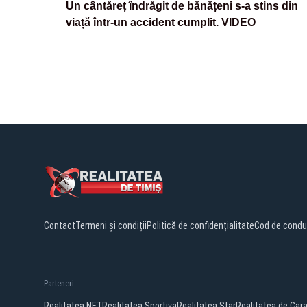
Un cântăreț îndrăgit de bănățeni s-a stins din
viață într-un accident cumplit. VIDEO
Contact
Termeni și condiții
Politică de confidențialitate
Cod de condu
Parteneri:
Realitatea.NET
Realitatea Sportiva
Realitatea Star
Realitatea de Car