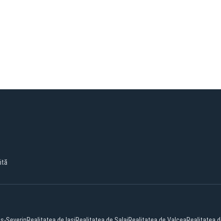
ită
as-Severin
Realitatea de Iasi
Realitatea de Salaj
Realitatea de Valcea
Realitatea d