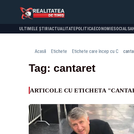
ULTIMELE ȘTIRI
ACTUALITATE
POLITICA
ECONOMIE
SOCIAL
SA
Acasă
Etichete
Etichete care încep cu C
canta
Tag: cantaret
ARTICOLE CU ETICHETA "CANTA