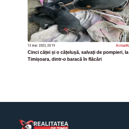
13 mar. 2023, 20:19
Actualit
Cinci căței și o cățelușă, salvați de pompieri, la
Timișoara, dintr-o baracă în flăcări