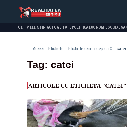
ULTIMELE ȘTIRI
ACTUALITATE
POLITICA
ECONOMIE
SOCIAL
SA
Acasă
Etichete
Etichete care încep cu C
catei
Tag: catei
ARTICOLE CU ETICHETA "CATEI"