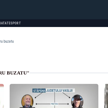
NATATE
SPORT
ru buzatu
RU BUZATU"