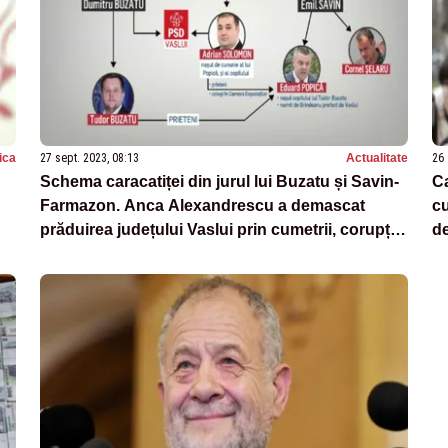
tica
27 sept. 2023, 08:13
Actualitate
26 
Schema caracatiței din jurul lui Buzatu și Savin-
Ca
Farmazon. Anca Alexandrescu a demascat
cu
prăduirea județului Vaslui prin cumetrii, corupție
de
și protecție politică la nivel înalt
pa