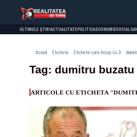
ULTIMELE ȘTIRI
ACTUALITATE
POLITICA
ECONOMIE
SOCIAL
SA
Acasă
Etichete
Etichete care încep cu D
dumit
Tag: dumitru buzatu
ARTICOLE CU ETICHETA "DUMIT