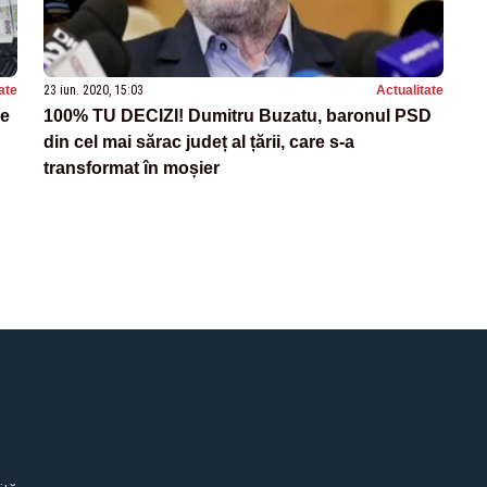
ate
23 iun. 2020, 15:03
Actualitate
de
100% TU DECIZI! Dumitru Buzatu, baronul PSD
din cel mai sărac județ al țării, care s-a
transformat în moșier