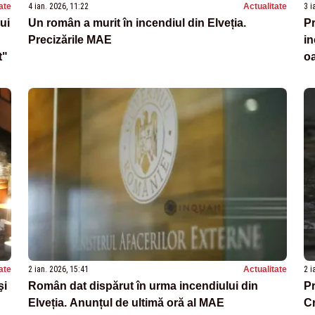
ate
4 ian. 2026, 11:22
Actualitate
3 i
ui
Un român a murit în incendiul din Elveția.
Pr
Precizările MAE
in
t"
oa
ate
2 ian. 2026, 15:41
Actualitate
2 i
şi
Român dat dispărut în urma incendiului din
Pr
Elveția. Anunțul de ultimă oră al MAE
C