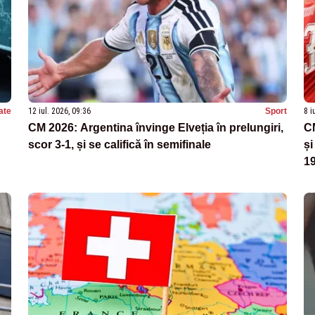
ate
12 iul. 2026, 09:36
Sport
8 i
CM 2026: Argentina învinge Elveția în prelungiri,
CM
scor 3-1, și se califică în semifinale
și
1