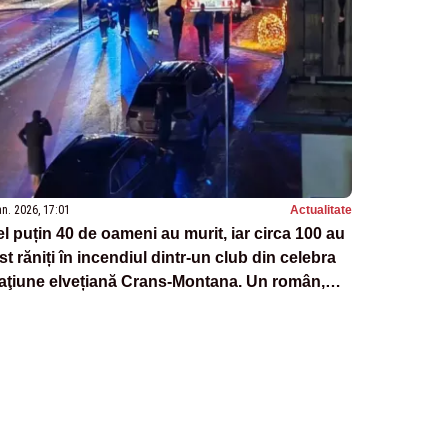
an. 2026, 17:01
Actualitate
l puțin 40 de oameni au murit, iar circa 100 au
st răniți în incendiul dintr-un club din celebra
aţiune elvețiană Crans-Montana. Un român,
rtor la tragedie: "A fost ca la Colectiv"