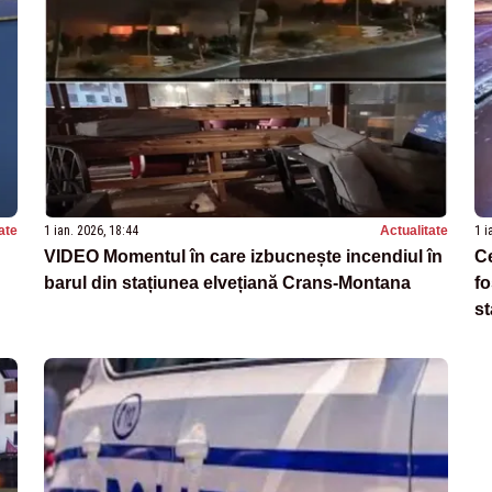
ate
1 ian. 2026, 18:44
Actualitate
1 i
VIDEO Momentul în care izbucnește incendiul în
Ce
barul din stațiunea elvețiană Crans-Montana
fo
st
ma