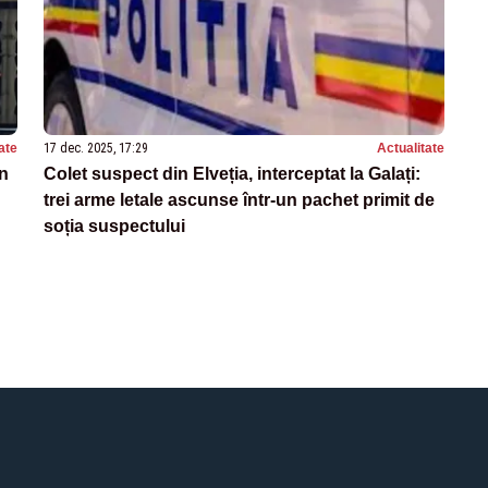
ate
17 dec. 2025, 17:29
Actualitate
in
Colet suspect din Elveția, interceptat la Galați:
trei arme letale ascunse într-un pachet primit de
soția suspectului