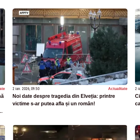
ate
2 ian. 2026, 09:50
Actualitate
2 i
nă
Noi date despre tragedia din Elveția: printre
Ci
victime s-ar putea afla și un român!
ca