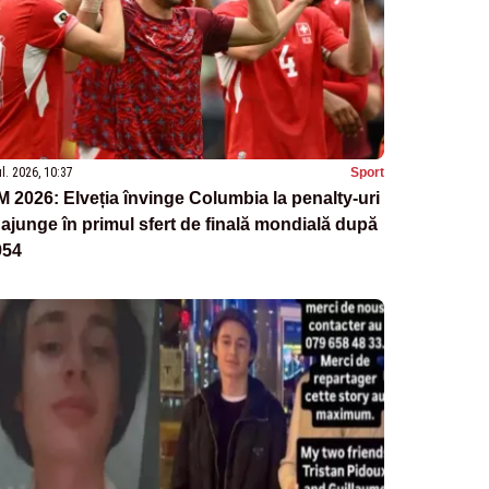
ul. 2026, 10:37
Sport
 2026: Elveția învinge Columbia la penalty-uri
 ajunge în primul sfert de finală mondială după
954