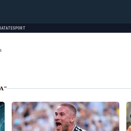
NATATE
SPORT
a
A"