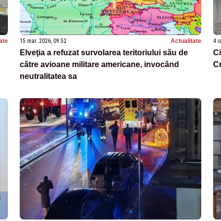
ate
15 mar. 2026, 09:52
Actualitate
4 i
Elveţia a refuzat survolarea teritoriului său de
Ci
către avioane militare americane, invocând
C
neutralitatea sa