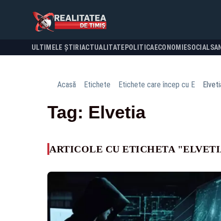
ULTIMELE ȘTIRI
ACTUALITATE
POLITICA
ECONOMIE
SOCIAL
SA
Acasă
Etichete
Etichete care încep cu E
Elveti
Tag: Elvetia
ARTICOLE CU ETICHETA "ELVETI