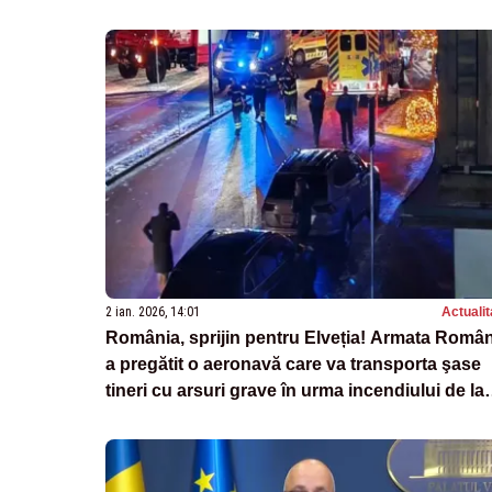
2 ian. 2026, 14:01
Actualit
România, sprijin pentru Elveția! Armata Româ
a pregătit o aeronavă care va transporta şase
tineri cu arsuri grave în urma incendiului de la
Crans-Montana