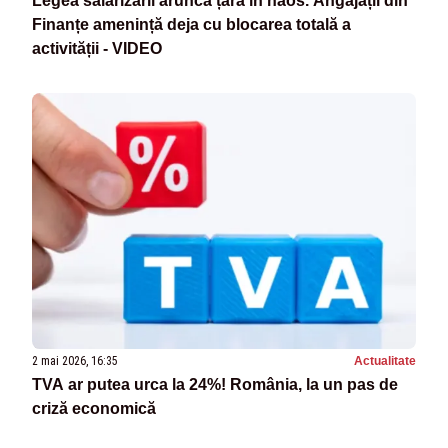
Legea salarizării aruncă țara în haos. Angajații din
Finanțe amenință deja cu blocarea totală a
activității - VIDEO
2 mai 2026, 16:35
Actualitate
TVA ar putea urca la 24%! România, la un pas de
criză economică