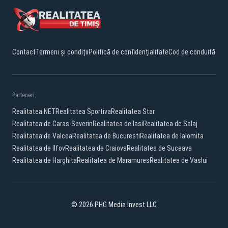
Contact
Termeni și condiții
Politică de confidențialitate
Cod de conduită
Parteneri:
Realitatea.NET
Realitatea Sportiva
Realitatea Star
Realitatea de Caras-Severin
Realitatea de Iasi
Realitatea de Salaj
Realitatea de Valcea
Realitatea de Bucuresti
Realitatea de Ialomita
Realitatea de Ilfov
Realitatea de Craiova
Realitatea de Suceava
Realitatea de Harghita
Realitatea de Maramures
Realitatea de Vaslui
© 2026 PHG Media Invest LLC
Facebook
YouTube