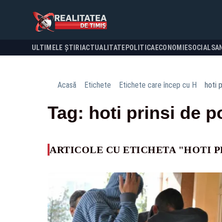
ULTIMELE ȘTIRI
ACTUALITATE
POLITICA
ECONOMIE
SOCIAL
SA
Acasă
Etichete
Etichete care încep cu H
hoti p
Tag: hoti prinsi de po
ARTICOLE CU ETICHETA "HOTI PR