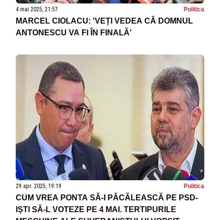
4 mai 2025, 21:57
Politica
MARCEL CIOLACU: 'VEȚI VEDEA CĂ DOMNUL
ANTONESCU VA FI ÎN FINALĂ'
29 apr. 2025, 19:19
Politica
CUM VREA PONTA SĂ-I PĂCĂLEASCĂ PE PSD-
IȘTI SĂ-L VOTEZE PE 4 MAI. TERTIPURILE