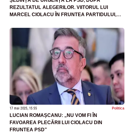
ȘEDINȚĂ DE URGENȚĂ LA PSD, DUPĂ
REZULTATUL ALEGERILOR. VIITORUL LUI
MARCEL CIOLACU ÎN FRUNTEA PARTIDULUI,
INCERT
17 mai 2025, 15:55
Politica
LUCIAN ROMAȘCANU: „NU VOM FI ÎN
FAVOAREA PLECĂRII LUI CIOLACU DIN
FRUNTEA PSD”