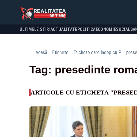
ULTIMELE ȘTIRI
ACTUALITATE
POLITICA
ECONOMIE
SOCIAL
SA
Acasă
Etichete
Etichete care încep cu P
prese
Tag: presedinte rom
ARTICOLE CU ETICHETA "PRESE