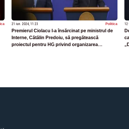
tica
21 iun. 2024, 11:23
Politica
12 
Premierul Ciolacu l-a însărcinat pe ministrul de
Do
Interne, Cătălin Predoiu, să pregătească
ca
proiectul pentru HG privind organizarea
„D
alegerilor în septembrie