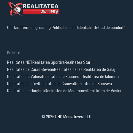
Contact
Termeni și condiții
Politică de confidențialitate
Cod de conduită
Parteneri:
Realitatea.NET
Realitatea Sportiva
Realitatea Star
Realitatea de Caras-Severin
Realitatea de Iasi
Realitatea de Salaj
Realitatea de Valcea
Realitatea de Bucuresti
Realitatea de Ialomita
Realitatea de Ilfov
Realitatea de Craiova
Realitatea de Suceava
Realitatea de Harghita
Realitatea de Maramures
Realitatea de Vaslui
© 2026 PHG Media Invest LLC
Facebook
YouTube