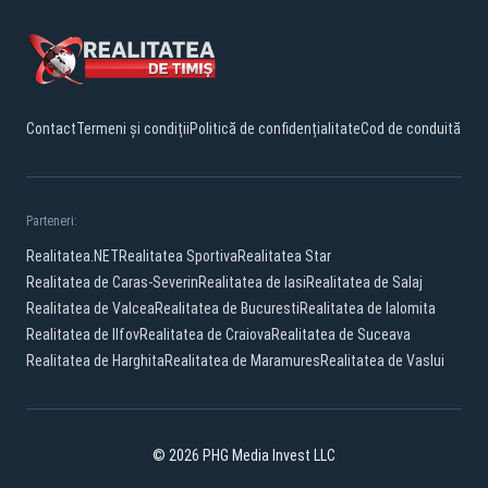
Contact
Termeni și condiții
Politică de confidențialitate
Cod de conduită
Parteneri:
Realitatea.NET
Realitatea Sportiva
Realitatea Star
Realitatea de Caras-Severin
Realitatea de Iasi
Realitatea de Salaj
Realitatea de Valcea
Realitatea de Bucuresti
Realitatea de Ialomita
Realitatea de Ilfov
Realitatea de Craiova
Realitatea de Suceava
Realitatea de Harghita
Realitatea de Maramures
Realitatea de Vaslui
© 2026 PHG Media Invest LLC
Facebook
YouTube