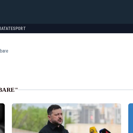
NATATE
SPORT
bare
BARE"