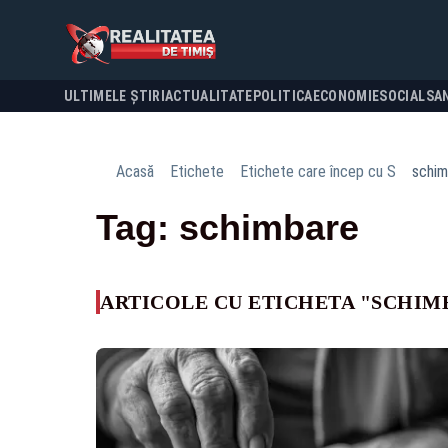
ULTIMELE ȘTIRI
ACTUALITATE
POLITICA
ECONOMIE
SOCIAL
SA
Acasă
Etichete
Etichete care încep cu S
schim
Tag: schimbare
ARTICOLE CU ETICHETA "SCHIM