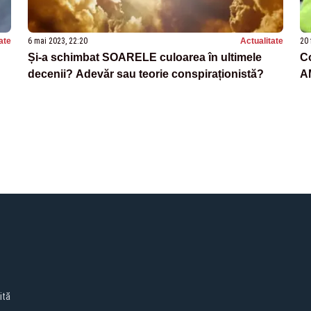
ate
6 mai 2023, 22:20
Actualitate
20 
Și-a schimbat SOARELE culoarea în ultimele
Co
decenii? Adevăr sau teorie conspiraționistă?
AM
ită