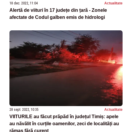
18 dec. 2022, 11:04
Actualitate
Alertă de viituri în 17 județe din țară - Zonele
afectate de Codul galben emis de hidrologi
28 sept. 2022, 10:35
Actualitate
VIITURILE au făcut prăpăd în județul Timiș: apele
au năvălit în curțile oamenilor, zeci de localități au
rămas fără curent