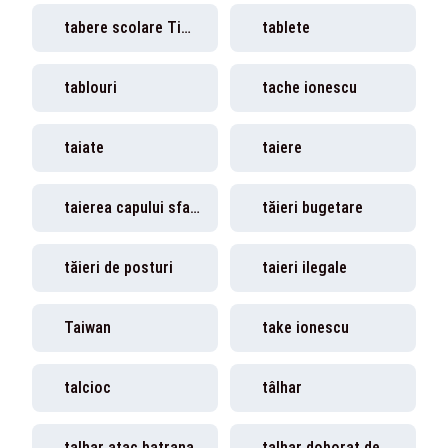
tabere scolare Timis
tablete
tablouri
tache ionescu
taiate
taiere
taierea capului sfantului ioan botezatorul
tăieri bugetare
tăieri de posturi
taieri ilegale
Taiwan
take ionescu
talcioc
tâlhar
talhar atac batrana
talhar doborat de politist