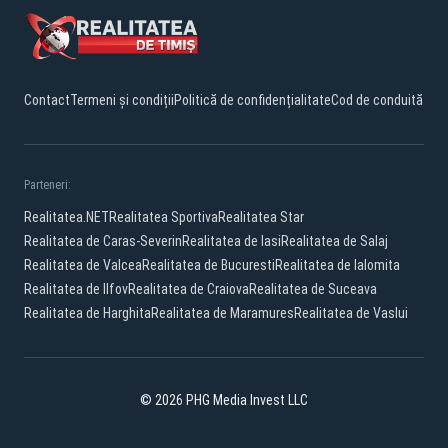
Contact
Termeni și condiții
Politică de confidențialitate
Cod de conduită
Parteneri:
Realitatea.NET
Realitatea Sportiva
Realitatea Star
Realitatea de Caras-Severin
Realitatea de Iasi
Realitatea de Salaj
Realitatea de Valcea
Realitatea de Bucuresti
Realitatea de Ialomita
Realitatea de Ilfov
Realitatea de Craiova
Realitatea de Suceava
Realitatea de Harghita
Realitatea de Maramures
Realitatea de Vaslui
© 2026 PHG Media Invest LLC
Facebook
YouTube