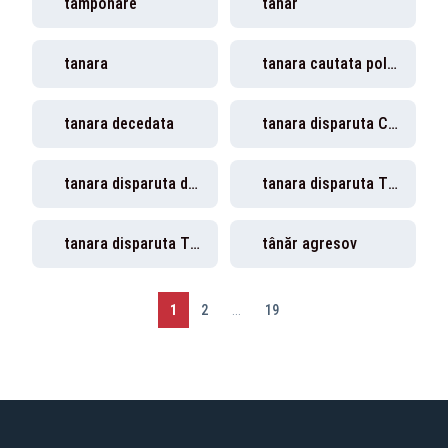
tamponare
tanar
tanara
tanara cautata politie Timisoara
tanara decedata
tanara disparuta Ciacova
tanara disparuta de 5 zile
tanara disparuta Timis
tanara disparuta Timisoara
tânăr agresov
1
2
...
19