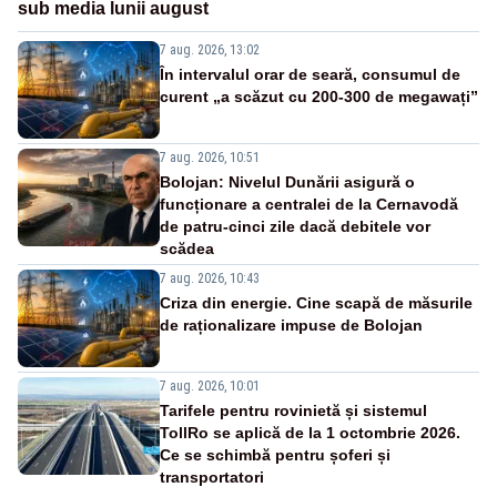
sub media lunii august
7 aug. 2026, 13:02
În intervalul orar de seară, consumul de
curent „a scăzut cu 200-300 de megawați”
7 aug. 2026, 10:51
Bolojan: Nivelul Dunării asigură o
funcționare a centralei de la Cernavodă
de patru-cinci zile dacă debitele vor
scădea
7 aug. 2026, 10:43
Criza din energie. Cine scapă de măsurile
de raționalizare impuse de Bolojan
7 aug. 2026, 10:01
Tarifele pentru rovinietă și sistemul
TollRo se aplică de la 1 octombrie 2026.
Ce se schimbă pentru șoferi și
transportatori