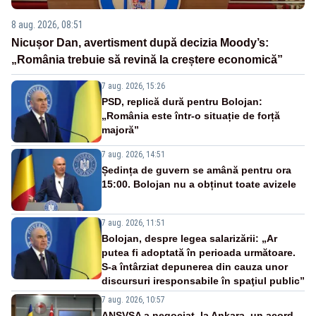
8 aug. 2026, 08:51
Nicușor Dan, avertisment după decizia Moody’s:
„România trebuie să revină la creștere economică”
7 aug. 2026, 15:26
PSD, replică dură pentru Bolojan:
„România este într-o situație de forță
majoră”
7 aug. 2026, 14:51
Ședința de guvern se amână pentru ora
15:00. Bolojan nu a obținut toate avizele
7 aug. 2026, 11:51
Bolojan, despre legea salarizării: „Ar
putea fi adoptată în perioada următoare.
S-a întârziat depunerea din cauza unor
discursuri iresponsabile în spaţiul public”
7 aug. 2026, 10:57
ANSVSA a negociat, la Ankara, un acord