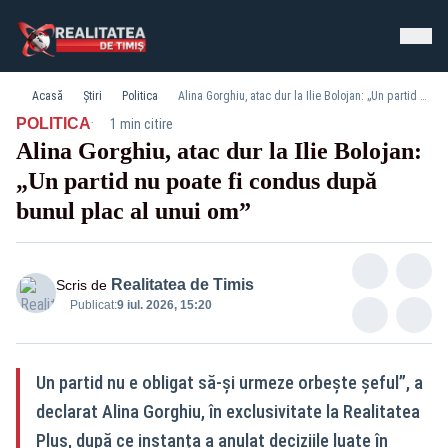
Acasă
Știri
Politica
Alina Gorghiu, atac dur la Ilie Bolojan: „Un partid nu poate fi condus după bunul plac al unui om”
·
POLITICA
1 min citire
Alina Gorghiu, atac dur la Ilie Bolojan:
„Un partid nu poate fi condus după
bunul plac al unui om”
Realitatea de Timis
Scris de
Publicat:
9 iul. 2026, 15:20
Un partid nu e obligat să‑și urmeze orbește șeful”, a
declarat Alina Gorghiu, în exclusivitate la Realitatea
Plus, după ce instanța a anulat deciziile luate în