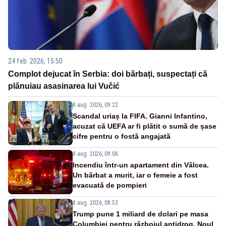
24 feb. 2026, 15:50
Complot dejucat în Serbia: doi bărbați, suspectați că
plănuiau asasinarea lui Vučić
8 aug. 2026, 09:22
Scandal uriaș la FIFA. Gianni Infantino,
acuzat că UEFA ar fi plătit o sumă de șase
cifre pentru o fostă angajată
8 aug. 2026, 09:06
Incendiu într-un apartament din Vâlcea.
Un bărbat a murit, iar o femeie a fost
evacuată de pompieri
8 aug. 2026, 08:53
Trump pune 1 miliard de dolari pe masa
Columbiei pentru războiul antidrog. Noul