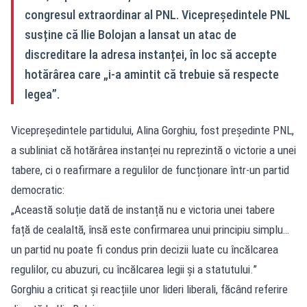
congresul extraordinar al PNL. Vicepreședintele PNL
susține că Ilie Bolojan a lansat un atac de
discreditare la adresa instanței, în loc să accepte
hotărârea care „i‑a amintit că trebuie să respecte
legea”.
Vicepreședintele partidului, Alina Gorghiu, fost președinte PNL,
a subliniat că hotărârea instanței nu reprezintă o victorie a unei
tabere, ci o reafirmare a regulilor de funcționare într-un partid
democratic:
„Această soluție dată de instanță nu e victoria unei tabere
față de cealaltă, însă este confirmarea unui principiu simplu…
un partid nu poate fi condus prin decizii luate cu încălcarea
regulilor, cu abuzuri, cu încălcarea legii și a statutului.”
Gorghiu a criticat și reacțiile unor lideri liberali, făcând referire