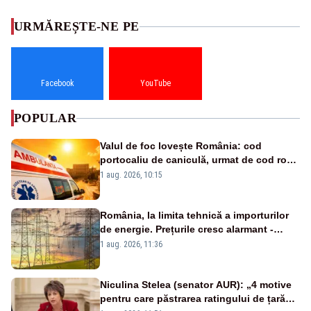
URMĂREȘTE-NE PE
Facebook
YouTube
POPULAR
Valul de foc lovește România: cod
portocaliu de caniculă, urmat de cod roșu
duminică. Temperaturile urcă spre 40°C
1 aug. 2026, 10:15
România, la limita tehnică a importurilor
de energie. Prețurile cresc alarmant -
Analiză Realitatea Plus
1 aug. 2026, 11:36
Niculina Stelea (senator AUR): „4 motive
pentru care păstrarea ratingului de țară