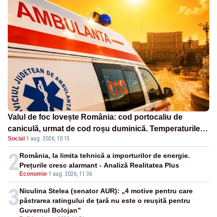
Valul de foc lovește România: cod portocaliu de
caniculă, urmat de cod roșu duminică. Temperaturile
Social
·
1 aug. 2026, 10:15
urcă spre 40°C
2
România, la limita tehnică a importurilor de energie.
Prețurile cresc alarmant - Analiză Realitatea Plus
Economie
-
1 aug. 2026, 11:36
3
Niculina Stelea (senator AUR): „4 motive pentru care
păstrarea ratingului de țară nu este o reușită pentru
Guvernul Bolojan”