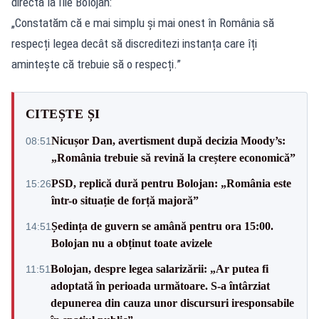
directă la Ilie Bolojan:
„Constatăm că e mai simplu și mai onest în România să
respecți legea decât să discreditezi instanța care îți
amintește că trebuie să o respecți.”
CITEȘTE ȘI
Nicușor Dan, avertisment după decizia Moody’s:
08:51
„România trebuie să revină la creștere economică”
PSD, replică dură pentru Bolojan: „România este
15:26
într-o situație de forță majoră”
Ședința de guvern se amână pentru ora 15:00.
14:51
Bolojan nu a obținut toate avizele
Bolojan, despre legea salarizării: „Ar putea fi
11:51
adoptată în perioada următoare. S-a întârziat
depunerea din cauza unor discursuri iresponsabile