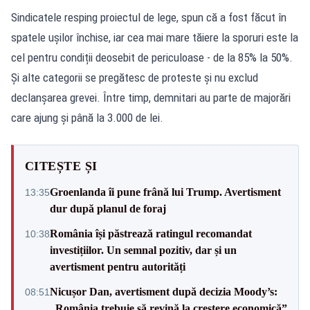
Sindicatele resping proiectul de lege, spun că a fost făcut în
spatele ușilor închise, iar cea mai mare tăiere la sporuri este la
cel pentru condiții deosebit de periculoase - de la 85% la 50%.
Și alte categorii se pregătesc de proteste și nu exclud
declanșarea grevei. Între timp, demnitari au parte de majorări
care ajung și până la 3.000 de lei.
CITEȘTE ȘI
Groenlanda îi pune frână lui Trump. Avertisment
13:35
dur după planul de foraj
România își păstrează ratingul recomandat
10:38
investițiilor. Un semnal pozitiv, dar și un
avertisment pentru autorități
Nicușor Dan, avertisment după decizia Moody’s:
08:51
„România trebuie să revină la creștere economică”