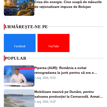
Criza din energie. Cine scapă de măsurile
de raționalizare impuse de Bolojan
URMĂREȘTE-NE PE
Facebook
YouTube
POPULAR
Piperea (AUR): România a evitat
retrogradarea la junk pentru că era o
catastrofă pentru bănci și fondurile de
2 aug. 2026, 10:01
pensii
Mobilizare masivă pe Dunăre, pentru
salvarea producției la Cernavodă. Armata
va detona o stâncă și va devia apa
2 aug. 2026, 10:07
fluviului - IMAGINI AERIENE