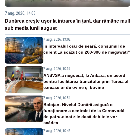
7 aug. 2026, 14:03
Dunărea crește ușor la intrarea în țară, dar rămâne mult
sub media lunii august
7 aug. 2026, 13:02
În intervalul orar de seară, consumul de
curent „a scăzut cu 200-300 de megawați”
7 aug. 2026, 10:57
ANSVSA a negociat, la Ankara, un acord
pentru facilitarea tranzitului prin Turcia al
carcaselor de ovine și bovine
7 aug. 2026, 10:51
Bolojan: Nivelul Dunării asigură o
funcționare a centralei de la Cernavodă
de patru-cinci zile dacă debitele vor
scădea
7 aug. 2026, 10:43