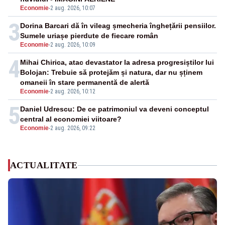
Economie
-
2 aug. 2026, 10:07
3
Dorina Barcari dă în vileag șmecheria înghețării pensiilor.
Sumele uriașe pierdute de fiecare român
Economie
-
2 aug. 2026, 10:09
4
Mihai Chirica, atac devastator la adresa progresiștilor lui
Bolojan: Trebuie să protejăm și natura, dar nu șținem
omaneii în stare permanentă de alertă
Economie
-
2 aug. 2026, 10:12
5
Daniel Udrescu: De ce patrimoniul va deveni conceptul
central al economiei viitoare?
Economie
-
2 aug. 2026, 09:22
ACTUALITATE