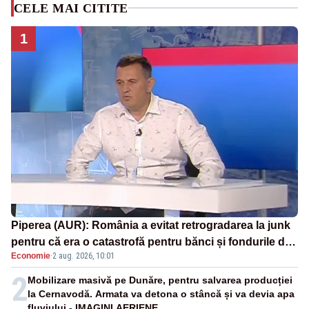
CELE MAI CITITE
1
Piperea (AUR): România a evitat retrogradarea la junk
pentru că era o catastrofă pentru bănci și fondurile de
Economie
·
2 aug. 2026, 10:01
pensii
2
Mobilizare masivă pe Dunăre, pentru salvarea producției
la Cernavodă. Armata va detona o stâncă și va devia apa
fluviului - IMAGINI AERIENE