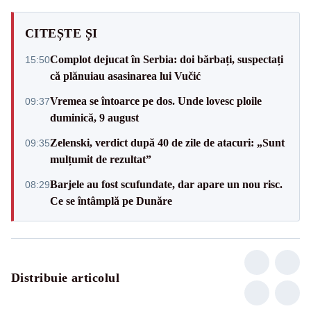
CITEȘTE ȘI
Complot dejucat în Serbia: doi bărbați, suspectați
15:50
că plănuiau asasinarea lui Vučić
Vremea se întoarce pe dos. Unde lovesc ploile
09:37
duminică, 9 august
Zelenski, verdict după 40 de zile de atacuri: „Sunt
09:35
mulțumit de rezultat”
Barjele au fost scufundate, dar apare un nou risc.
08:29
Ce se întâmplă pe Dunăre
Distribuie articolul