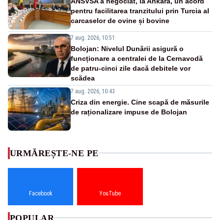
ANSVSA a negociat, la Ankara, un acord
pentru facilitarea tranzitului prin Turcia al
carcaselor de ovine și bovine
7 aug. 2026, 10:51
Bolojan: Nivelul Dunării asigură o
funcționare a centralei de la Cernavodă
de patru-cinci zile dacă debitele vor
scădea
7 aug. 2026, 10:43
Criza din energie. Cine scapă de măsurile
de raționalizare impuse de Bolojan
URMĂREȘTE-NE PE
Facebook
YouTube
POPULAR