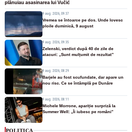
plănuiau asasinarea lui Vučić
9 aug. 2026, 09:37
Vremea se întoarce pe dos. Unde lovesc
ploile duminică, 9 august
9 aug. 2026, 09:35
Zelenski, verdict după 40 de zile de
atacuri: „Sunt mulțumit de rezultat”
9 aug. 2026, 08:29
Barjele au fost scufundate, dar apare un
nou risc. Ce se întâmplă pe Dunăre
9 aug. 2026, 08:11
Michele Morrone, apariție surpriză la
Summer Well: „Îi iubesc pe români”
POLITICA