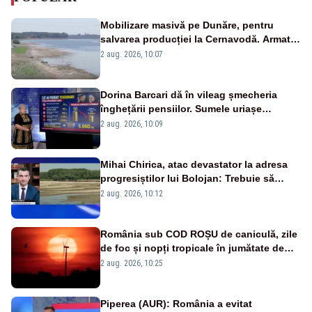
Mobilizare masivă pe Dunăre, pentru
salvarea producției la Cernavodă. Armata
va detona o stâncă și va devia apa
2 aug. 2026, 10:07
fluviului - IMAGINI AERIENE
Dorina Barcari dă în vileag șmecheria
înghețării pensiilor. Sumele uriașe
pierdute de fiecare român
2 aug. 2026, 10:09
Mihai Chirica, atac devastator la adresa
progresiștilor lui Bolojan: Trebuie să
protejăm și natura, dar nu șținem omaneii
2 aug. 2026, 10:12
în stare permanentă de alertă
România sub COD ROȘU de caniculă, zile
de foc și nopți tropicale în jumătate de
țară
2 aug. 2026, 10:25
Piperea (AUR): România a evitat