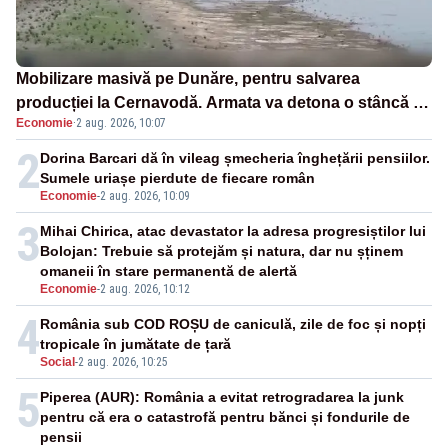
Mobilizare masivă pe Dunăre, pentru salvarea
producției la Cernavodă. Armata va detona o stâncă și
Economie
·
2 aug. 2026, 10:07
va devia apa fluviului - IMAGINI AERIENE
2
Dorina Barcari dă în vileag șmecheria înghețării pensiilor.
Sumele uriașe pierdute de fiecare român
Economie
-
2 aug. 2026, 10:09
3
Mihai Chirica, atac devastator la adresa progresiștilor lui
Bolojan: Trebuie să protejăm și natura, dar nu șținem
omaneii în stare permanentă de alertă
Economie
-
2 aug. 2026, 10:12
4
România sub COD ROȘU de caniculă, zile de foc și nopți
tropicale în jumătate de țară
Social
-
2 aug. 2026, 10:25
5
Piperea (AUR): România a evitat retrogradarea la junk
pentru că era o catastrofă pentru bănci și fondurile de
pensii