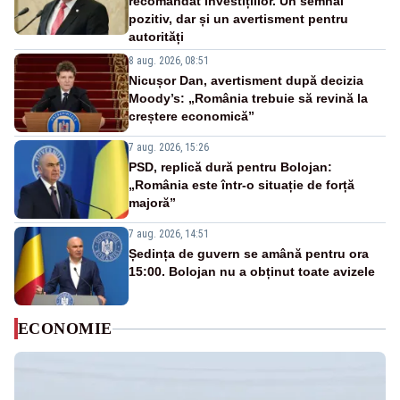
recomandat investițiilor. Un semnal
pozitiv, dar și un avertisment pentru
autorități
8 aug. 2026, 08:51
Nicușor Dan, avertisment după decizia
Moody’s: „România trebuie să revină la
creștere economică”
7 aug. 2026, 15:26
PSD, replică dură pentru Bolojan:
„România este într-o situație de forță
majoră”
7 aug. 2026, 14:51
Ședința de guvern se amână pentru ora
15:00. Bolojan nu a obținut toate avizele
ECONOMIE