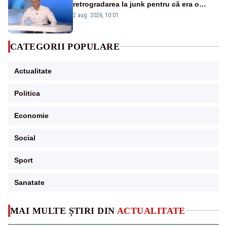
retrogradarea la junk pentru că era o
catastrofă pentru bănci și fondurile de
2 aug. 2026, 10:01
pensii
CATEGORII POPULARE
Actualitate
Politica
Economie
Social
Sport
Sanatate
MAI MULTE ȘTIRI DIN
ACTUALITATE