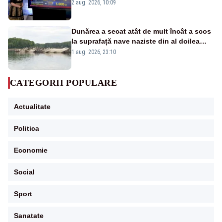
pierdute de fiecare român
2 aug. 2026, 10:09
Dunărea a secat atât de mult încât a scos
la suprafață nave naziste din al doilea
război mondial
1 aug. 2026, 23:10
CATEGORII POPULARE
Actualitate
Politica
Economie
Social
Sport
Sanatate