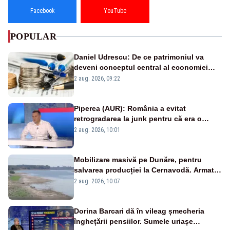
Facebook
YouTube
POPULAR
Daniel Udrescu: De ce patrimoniul va
deveni conceptul central al economiei
viitoare?
2 aug. 2026, 09:22
Piperea (AUR): România a evitat
retrogradarea la junk pentru că era o
catastrofă pentru bănci și fondurile de
2 aug. 2026, 10:01
pensii
Mobilizare masivă pe Dunăre, pentru
salvarea producției la Cernavodă. Armata
va detona o stâncă și va devia apa
2 aug. 2026, 10:07
fluviului - IMAGINI AERIENE
Dorina Barcari dă în vileag șmecheria
înghețării pensiilor. Sumele uriașe