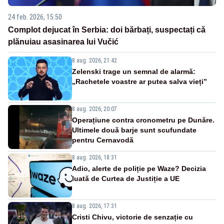
24 feb. 2026, 15:50
Complot dejucat în Serbia: doi bărbați, suspectați că
plănuiau asasinarea lui Vučić
8 aug. 2026, 21:42
Zelenski trage un semnal de alarmă:
„Rachetele voastre ar putea salva vieți”
8 aug. 2026, 20:07
Operațiune contra cronometru pe Dunăre.
Ultimele două barje sunt scufundate
pentru Cernavodă
8 aug. 2026, 18:31
Adio, alerte de poliție pe Waze? Decizia
luată de Curtea de Justiție a UE
8 aug. 2026, 17:31
Cristi Chivu, victorie de senzație cu