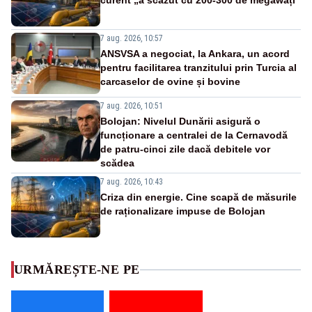
curent „a scăzut cu 200-300 de megawați”
7 aug. 2026, 10:57
ANSVSA a negociat, la Ankara, un acord
pentru facilitarea tranzitului prin Turcia al
carcaselor de ovine și bovine
7 aug. 2026, 10:51
Bolojan: Nivelul Dunării asigură o
funcționare a centralei de la Cernavodă
de patru-cinci zile dacă debitele vor
scădea
7 aug. 2026, 10:43
Criza din energie. Cine scapă de măsurile
de raționalizare impuse de Bolojan
URMĂREȘTE-NE PE