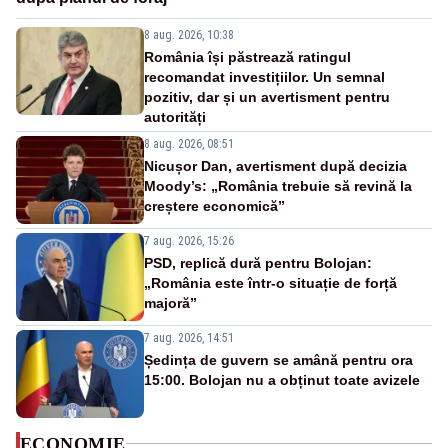
8 aug. 2026, 10:38
România își păstrează ratingul
recomandat investițiilor. Un semnal
pozitiv, dar și un avertisment pentru
autorități
8 aug. 2026, 08:51
Nicușor Dan, avertisment după decizia
Moody’s: „România trebuie să revină la
creștere economică”
7 aug. 2026, 15:26
PSD, replică dură pentru Bolojan:
„România este într-o situație de forță
majoră”
7 aug. 2026, 14:51
Ședința de guvern se amână pentru ora
15:00. Bolojan nu a obținut toate avizele
ECONOMIE