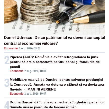
Daniel Udrescu: De ce patrimoniul va deveni conceptul
central al economiei viitoare?
Economie
·
2 aug. 2026, 09:22
2
Piperea (AUR): România a evitat retrogradarea la junk
pentru că era o catastrofă pentru bănci și fondurile de
pensii
Economie
-
2 aug. 2026, 10:01
3
Mobilizare masivă pe Dunăre, pentru salvarea producției
la Cernavodă. Armata va detona o stâncă și va devia apa
fluviului - IMAGINI AERIENE
Economie
-
2 aug. 2026, 10:07
4
Dorina Barcari dă în vileag șmecheria înghețării pensiilor.
Sumele uriașe pierdute de fiecare român