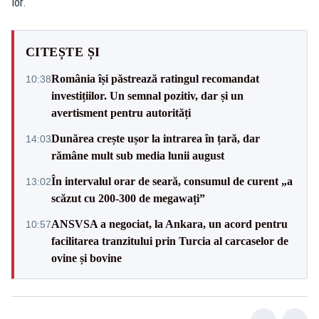
lor.
CITEȘTE ȘI
România își păstrează ratingul recomandat
10:38
investițiilor. Un semnal pozitiv, dar și un
avertisment pentru autorități
Dunărea crește ușor la intrarea în țară, dar
14:03
rămâne mult sub media lunii august
În intervalul orar de seară, consumul de curent „a
13:02
scăzut cu 200-300 de megawați”
ANSVSA a negociat, la Ankara, un acord pentru
10:57
facilitarea tranzitului prin Turcia al carcaselor de
ovine și bovine