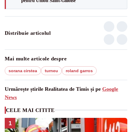
pentru Union Saint-Gilloise
Distribuie articolul
Mai multe articole despre
sorana cirstea
turneu
roland garros
Urmărește știrile Realitatea de Timis și pe
Google
News
CELE MAI CITITE
1