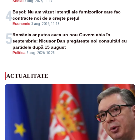
Social
-
3 aug. 2026, 11:17
4
Bușoi: Nu am văzut intenții ale furnizorilor care fac
contracte noi de a crește prețul
Economie
-
3 aug. 2026, 11:18
5
România ar putea avea un nou Guvern abia în
septembrie: Nicușor Dan pregătește noi consultări cu
partidele după 15 august
Politica
-
3 aug. 2026, 10:28
ACTUALITATE