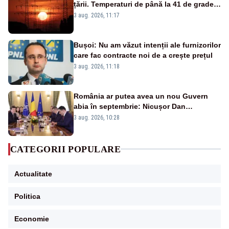
țării. Temperaturi de până la 41 de grade
până miercuri
3 aug. 2026, 11:17
Bușoi: Nu am văzut intenții ale furnizorilor
care fac contracte noi de a crește prețul
3 aug. 2026, 11:18
România ar putea avea un nou Guvern
abia în septembrie: Nicușor Dan
pregătește noi consultări cu partidele
3 aug. 2026, 10:28
după 15 august
CATEGORII POPULARE
Actualitate
Politica
Economie