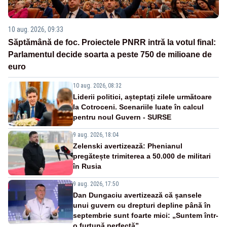
10 aug. 2026, 09:33
Săptămână de foc. Proiectele PNRR intră la votul final:
Parlamentul decide soarta a peste 750 de milioane de
euro
10 aug. 2026, 08:32
Liderii politici, așteptați zilele următoare
la Cotroceni. Scenariile luate în calcul
pentru noul Guvern - SURSE
9 aug. 2026, 18:04
Zelenski avertizează: Phenianul
pregătește trimiterea a 50.000 de militari
în Rusia
9 aug. 2026, 17:50
Dan Dungaciu avertizează că șansele
unui guvern cu drepturi depline până în
septembrie sunt foarte mici: „Suntem într-
o furtună perfectă”