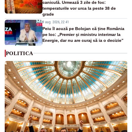
caniculă. Urmează 3 zile de foc:
temperaturile vor urca la peste 38 de
grade
9 aug. 2026, 22:41
Peiu îl acuză pe Bolojan că ține România
pe loc: „Premier și ministru interimar la
Energie, dar nu are curaj să ia o decizie”
POLITICA