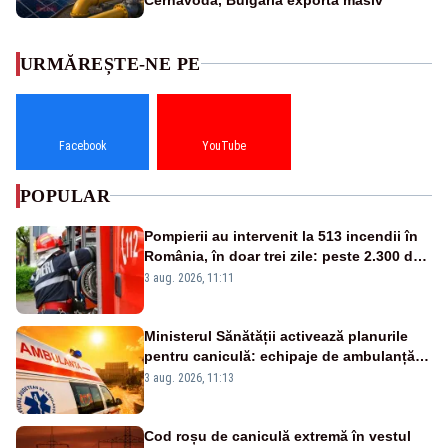
URMĂREȘTE-NE PE
Facebook
YouTube
POPULAR
Pompierii au intervenit la 513 incendii în
România, în doar trei zile: peste 2.300 de
hectare de teren au fost afectate
3 aug. 2026, 11:11
Ministerul Sănătății activează planurile
pentru caniculă: echipaje de ambulanță
suplimentate, stocuri de medicamente
3 aug. 2026, 11:13
verificate și puncte de apă în spațiile
publice
Cod roșu de caniculă extremă în vestul