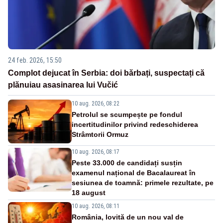
24 feb. 2026, 15:50
Complot dejucat în Serbia: doi bărbați, suspectați că
plănuiau asasinarea lui Vučić
10 aug. 2026, 08:22
Petrolul se scumpește pe fondul
incertitudinilor privind redeschiderea
Strâmtorii Ormuz
10 aug. 2026, 08:17
Peste 33.000 de candidați susțin
examenul național de Bacalaureat în
sesiunea de toamnă: primele rezultate, pe
18 august
10 aug. 2026, 08:11
România, lovită de un nou val de