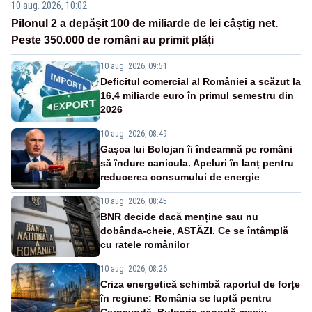
10 aug. 2026, 10:02
Pilonul 2 a depășit 100 de miliarde de lei câștig net.
Peste 350.000 de români au primit plăți
10 aug. 2026, 09:51
Deficitul comercial al României a scăzut la
16,4 miliarde euro în primul semestru din
2026
10 aug. 2026, 08:49
Gașca lui Bolojan îi îndeamnă pe români
să îndure canicula. Apeluri în lanț pentru
reducerea consumului de energie
10 aug. 2026, 08:45
BNR decide dacă menține sau nu
dobânda-cheie, ASTĂZI. Ce se întâmplă
cu ratele românilor
10 aug. 2026, 08:26
Criza energetică schimbă raportul de forțe
în regiune: România se luptă pentru
Cernavodă, Bulgaria exportă masiv