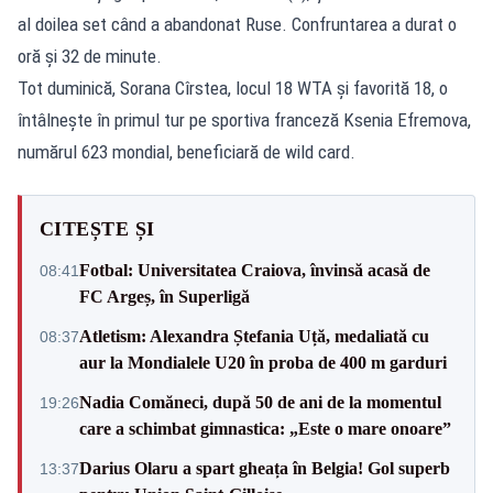
al doilea set când a abandonat Ruse. Confruntarea a durat o
oră şi 32 de minute.
Tot duminică, Sorana Cîrstea, locul 18 WTA şi favorită 18, o
întâlneşte în primul tur pe sportiva franceză Ksenia Efremova,
numărul 623 mondial, beneficiară de wild card.
CITEȘTE ȘI
Fotbal: Universitatea Craiova, învinsă acasă de
08:41
FC Argeș, în Superligă
Atletism: Alexandra Ștefania Uță, medaliată cu
08:37
aur la Mondialele U20 în proba de 400 m garduri
Nadia Comăneci, după 50 de ani de la momentul
19:26
care a schimbat gimnastica: „Este o mare onoare”
Darius Olaru a spart gheața în Belgia! Gol superb
13:37