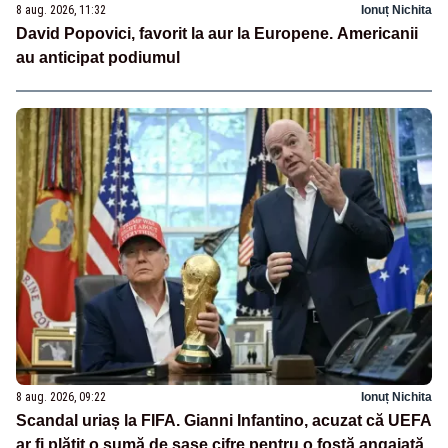
8 aug. 2026, 11:32
Ionuț Nichita
David Popovici, favorit la aur la Europene. Americanii
au anticipat podiumul
8 aug. 2026, 09:22
Ionuț Nichita
Scandal uriaș la FIFA. Gianni Infantino, acuzat că UEFA
ar fi plătit o sumă de șase cifre pentru o fostă angajată