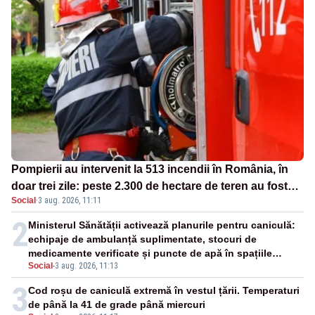
Pompierii au intervenit la 513 incendii în România, în
doar trei zile: peste 2.300 de hectare de teren au fost
Social
·
3 aug. 2026, 11:11
afectate
2
Ministerul Sănătății activează planurile pentru caniculă:
echipaje de ambulanță suplimentate, stocuri de
medicamente verificate și puncte de apă în spațiile
Social
-
3 aug. 2026, 11:13
publice
3
Cod roșu de caniculă extremă în vestul țării. Temperaturi
de până la 41 de grade până miercuri