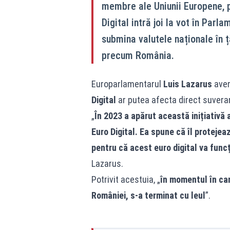
membre ale Uniunii Europene, p
Digital intră joi la vot în Par
submina valutele naționale în 
precum România.
Europarlamentarul
Luis Lazarus
aver
Digital
ar putea afecta direct suvera
„
În 2023 a apărut această inițiativă 
Euro Digital. Ea spune că îl proteje
pentru că acest euro digital va funcț
Lazarus.
Potrivit acestuia, „
în momentul în care
României, s-a terminat cu leul
”.