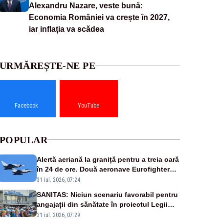
Alexandru Nazare, veste bună:
Economia României va crește în 2027,
iar inflația va scădea
URMĂREȘTE-NE PE
Facebook
YouTube
POPULAR
Alertă aeriană la graniță pentru a treia oară
în 24 de ore. Două aeronave Eurofighter
britanice au fost ridicate de la sol
31 iul. 2026, 07:24
SANITAS: Niciun scenariu favorabil pentru
angajații din sănătate în proiectul Legii
salarizării
31 iul. 2026, 07:29