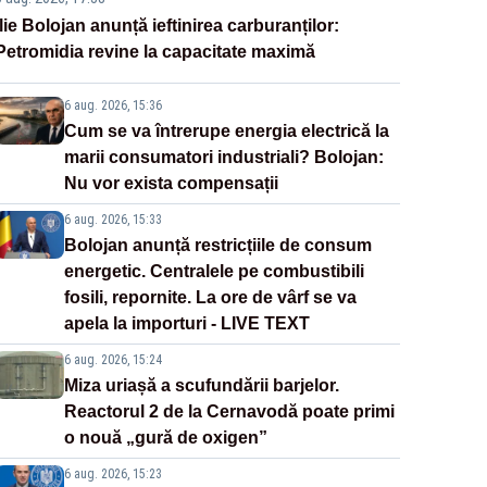
Ilie Bolojan anunță ieftinirea carburanților:
Petromidia revine la capacitate maximă
6 aug. 2026, 15:36
Cum se va întrerupe energia electrică la
marii consumatori industriali? Bolojan:
Nu vor exista compensații
6 aug. 2026, 15:33
Bolojan anunță restricțiile de consum
energetic. Centralele pe combustibili
fosili, repornite. La ore de vârf se va
apela la importuri - LIVE TEXT
6 aug. 2026, 15:24
Miza uriașă a scufundării barjelor.
Reactorul 2 de la Cernavodă poate primi
o nouă „gură de oxigen”
6 aug. 2026, 15:23