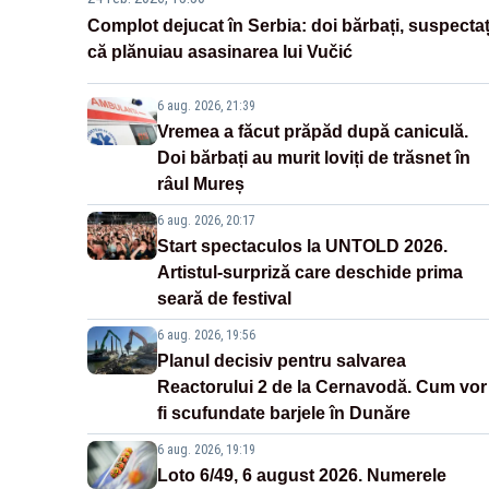
Complot dejucat în Serbia: doi bărbați, suspectaț
că plănuiau asasinarea lui Vučić
6 aug. 2026, 21:39
Vremea a făcut prăpăd după caniculă.
Doi bărbați au murit loviți de trăsnet în
râul Mureș
6 aug. 2026, 20:17
Start spectaculos la UNTOLD 2026.
Artistul-surpriză care deschide prima
seară de festival
6 aug. 2026, 19:56
Planul decisiv pentru salvarea
Reactorului 2 de la Cernavodă. Cum vor
fi scufundate barjele în Dunăre
6 aug. 2026, 19:19
Loto 6/49, 6 august 2026. Numerele