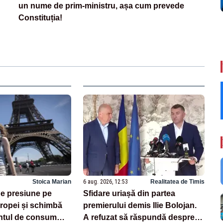
un nume de prim-ministru, așa cum prevede
Constituția!
Stoica Marian
6 aug. 2026, 12:53
Realitatea de Timis
e presiune pe
Sfidare uriașă din partea
opei și schimbă
premierului demis Ilie Bolojan.
tul de consum
A refuzat să răspundă despre