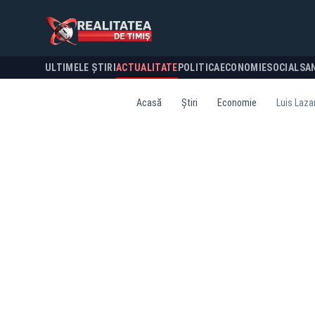
ULTIMELE ȘTIRI
ACTUALITATE
POLITICA
ECONOMIE
SOCIAL
SA
Acasă
Știri
Economie
Luis Laza