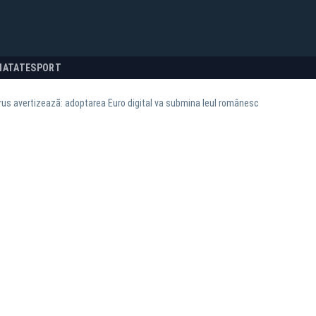
NATATE
SPORT
rus avertizează: adoptarea Euro digital va submina leul românesc