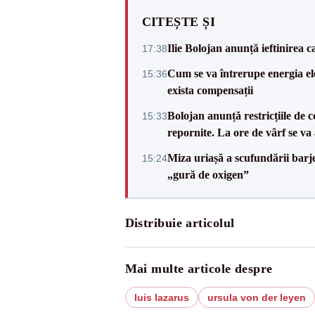
CITEȘTE ȘI
Ilie Bolojan anunță ieftinirea 
17:38
Cum se va întrerupe energia el
15:36
exista compensații
Bolojan anunță restricțiile de c
15:33
repornite. La ore de vârf se v
Miza uriașă a scufundării barj
15:24
„gură de oxigen”
Distribuie articolul
Mai multe articole despre
luis lazarus
ursula von der leyen