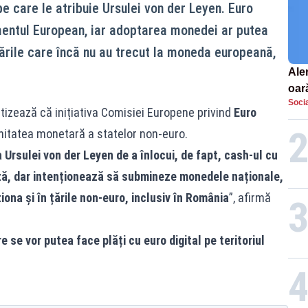
e care le atribuie Ursulei von der Leyen. Euro
lamentul European, iar adoptarea monedei ar putea
țările care încă nu au trecut la moneda europeană,
Aler
oar
Socia
Euro
tizează că inițiativa Comisiei Europene privind
Euro
la s
nitatea monetară a statelor non-euro.
a Ursulei von der Leyen de a înlocui, de fapt, cash-ul cu
ază, dar intenționează să submineze monedele naționale,
iona și în țările non-euro, inclusiv în România
”, afirmă
 se vor putea face plăți cu euro digital pe teritoriul