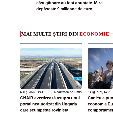
câștigătoare au fost anunțate. Miza
depășește 9 milioane de euro
MAI MULTE ȘTIRI DIN
ECONOMIE
6 aug. 2026, 14:43
Realitatea de Timis
6 aug. 2026, 14:09
CNAIR avertizează asupra unui
Canicula pun
portal neautorizat din Ungaria
economia Eur
care scumpește rovinieta
comportamen