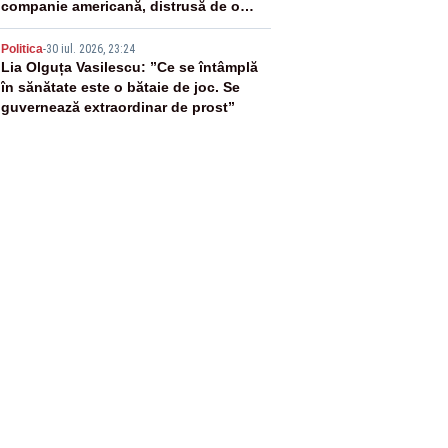
companie americană, distrusă de o
rachetă rusească
5
Politica
-
30 iul. 2026, 23:24
Lia Olguța Vasilescu: ”Ce se întâmplă
în sănătate este o bătaie de joc. Se
guvernează extraordinar de prost”