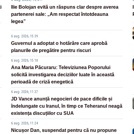
i
Ilie Bolojan evită un răspuns clar despre averea
partenerei sale: „Am respectat întotdeauna
legea”
6 aug. 2026, 15:39
Guvernul a adoptat o hotărâre care aprobă
planurile de pregătire pentru riscuri
6 aug. 2026, 15:18
Ana Maria Păcuraru: Televiziunea Poporului
solicită investigarea deciziilor luate în această
perioadă de criză enegetică
6 aug. 2026, 11:27
JD Vance anunță negocieri de pace dificile și
îndelungate cu Iranul, în timp ce Teheranul neagă
existența discuțiilor cu SUA
6 aug. 2026, 11:24
Nicușor Dan, suspendat pentru că nu propune