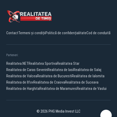
Contact
Termeni și condiții
Politică de confidențialitate
Cod de conduită
Parteneri:
Realitatea.NET
Realitatea Sportiva
Realitatea Star
Realitatea de Caras-Severin
Realitatea de Iasi
Realitatea de Salaj
Realitatea de Valcea
Realitatea de Bucuresti
Realitatea de Ialomita
Realitatea de Ilfov
Realitatea de Craiova
Realitatea de Suceava
Realitatea de Harghita
Realitatea de Maramures
Realitatea de Vaslui
© 2026 PHG Media Invest LLC
Facebook
YouTube