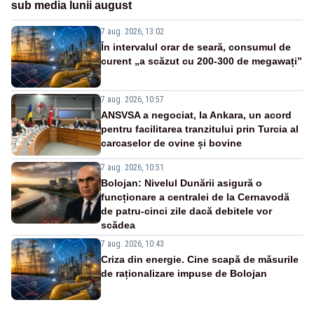
sub media lunii august
7 aug. 2026, 13:02
În intervalul orar de seară, consumul de
curent „a scăzut cu 200-300 de megawați”
7 aug. 2026, 10:57
ANSVSA a negociat, la Ankara, un acord
pentru facilitarea tranzitului prin Turcia al
carcaselor de ovine și bovine
7 aug. 2026, 10:51
Bolojan: Nivelul Dunării asigură o
funcționare a centralei de la Cernavodă
de patru-cinci zile dacă debitele vor
scădea
7 aug. 2026, 10:43
Criza din energie. Cine scapă de măsurile
de raționalizare impuse de Bolojan