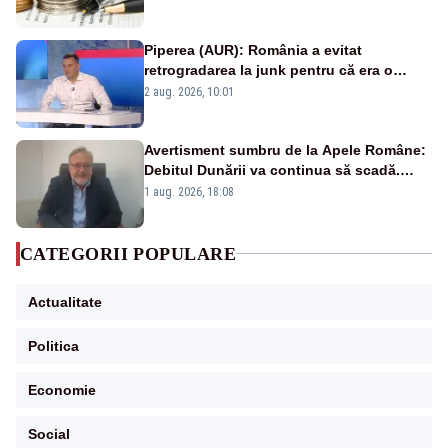
Piperea (AUR): România a evitat
retrogradarea la junk pentru că era o
catastrofă pentru bănci și fondurile de
2 aug. 2026, 10:01
pensii
Avertisment sumbru de la Apele Române:
Debitul Dunării va continua să scadă.
Cernavodă s-ar putea închide în 4 zile
1 aug. 2026, 18:08
CATEGORII POPULARE
Actualitate
Politica
Economie
Social