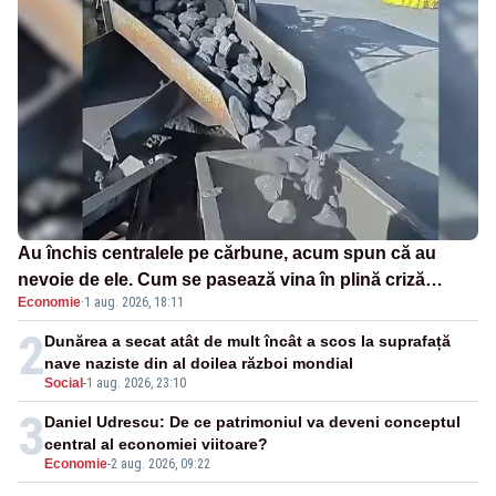
Au închis centralele pe cărbune, acum spun că au
nevoie de ele. Cum se pasează vina în plină criză
Economie
·
1 aug. 2026, 18:11
energetică
2
Dunărea a secat atât de mult încât a scos la suprafață
nave naziste din al doilea război mondial
Social
-
1 aug. 2026, 23:10
3
Daniel Udrescu: De ce patrimoniul va deveni conceptul
central al economiei viitoare?
Economie
-
2 aug. 2026, 09:22