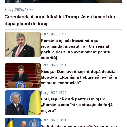
8 aug. 2026, 13:35
Groenlanda îi pune frână lui Trump. Avertisment dur
după planul de foraj
8 aug. 2026, 10:38
România își păstrează ratingul
recomandat investițiilor. Un semnal
pozitiv, dar și un avertisment pentru
autorități
8 aug. 2026, 08:51
Nicușor Dan, avertisment după decizia
Moody’s: „România trebuie să revină la
creștere economică”
7 aug. 2026, 15:26
PSD, replică dură pentru Bolojan:
„România este într-o situație de forță
majoră”
7 aug. 2026, 14:51
Ședința de guvern se amână pentru ora