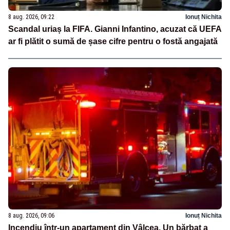
8 aug. 2026, 09:22
Ionuț Nichita
Scandal uriaș la FIFA. Gianni Infantino, acuzat că UEFA
ar fi plătit o sumă de șase cifre pentru o fostă angajată
8 aug. 2026, 09:06
Ionuț Nichita
Incendiu într-un apartament din Vâlcea. Un bărbat a