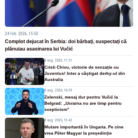
24 feb. 2026, 15:50
Complot dejucat în Serbia: doi bărbați, suspectați că
plănuiau asasinarea lui Vučić
8 aug. 2026, 17:31
Cristi Chivu, victorie de senzație cu
Juventus! Inter a câștigat derby-ul din
Australia
8 aug. 2026, 16:39
Zelenski, mesaj dur pentru Vučić la
Belgrad: „Ucraina nu are timp pentru
scepticism”
8 aug. 2026, 15:42
Mutare importantă în Ungaria. Pe cine
vrea Péter Magyar la președinție