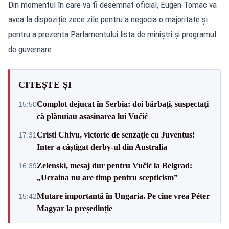
Din momentul în care va fi desemnat oficial, Eugen Tomac va
avea la dispoziție zece zile pentru a negocia o majoritate și
pentru a prezenta Parlamentului lista de miniștri și programul
de guvernare.
CITEȘTE ȘI
Complot dejucat în Serbia: doi bărbați, suspectați
15:50
că plănuiau asasinarea lui Vučić
Cristi Chivu, victorie de senzație cu Juventus!
17:31
Inter a câștigat derby-ul din Australia
Zelenski, mesaj dur pentru Vučić la Belgrad:
16:39
„Ucraina nu are timp pentru scepticism”
Mutare importantă în Ungaria. Pe cine vrea Péter
15:42
Magyar la președinție