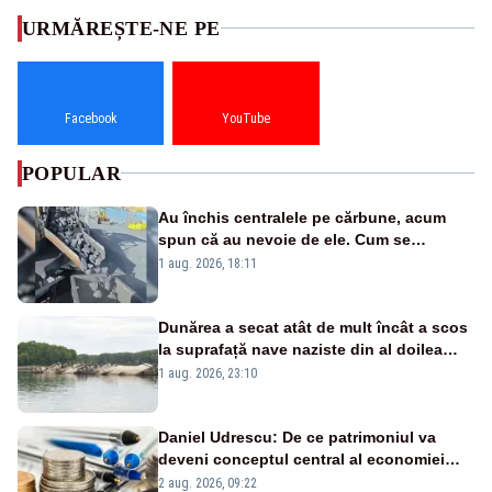
URMĂREȘTE-NE PE
Facebook
YouTube
POPULAR
Au închis centralele pe cărbune, acum
spun că au nevoie de ele. Cum se
pasează vina în plină criză energetică
1 aug. 2026, 18:11
Dunărea a secat atât de mult încât a scos
la suprafață nave naziste din al doilea
război mondial
1 aug. 2026, 23:10
Daniel Udrescu: De ce patrimoniul va
deveni conceptul central al economiei
viitoare?
2 aug. 2026, 09:22