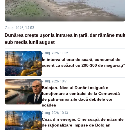
7 aug. 2026, 14:03
Dunărea crește ușor la intrarea în țară, dar rămâne mult
sub media lunii august
7 aug. 2026, 13:02
În intervalul orar de seară, consumul de
curent „a scăzut cu 200-300 de megawați”
7 aug. 2026, 10:51
Bolojan: Nivelul Dunării asigură o
funcționare a centralei de la Cernavodă
de patru-cinci zile dacă debitele vor
scădea
7 aug. 2026, 10:43
Criza din energie. Cine scapă de măsurile
de raționalizare impuse de Bolojan