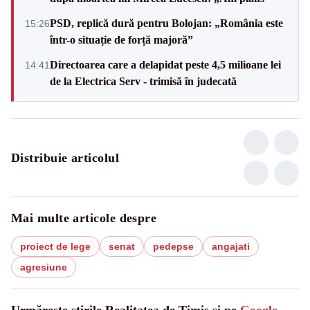
PSD, replică dură pentru Bolojan: „România este
15:26
într-o situație de forță majoră”
Directoarea care a delapidat peste 4,5 milioane lei
14:41
de la Electrica Serv - trimisă în judecată
Distribuie articolul
Mai multe articole despre
proiect de lege
senat
pedepse
angajati
agresiune
Urmărește știrile Realitatea de Timis și pe
Google