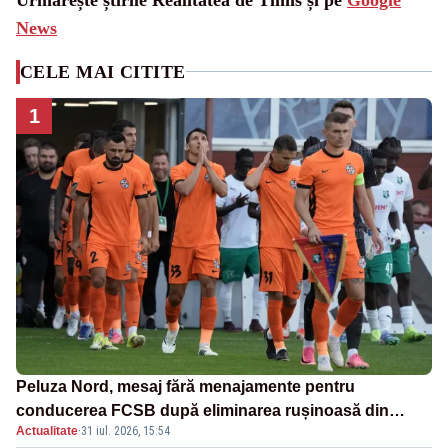
News
CELE MAI CITITE
1
Peluza Nord, mesaj fără menajamente pentru
conducerea FCSB după eliminarea rușinoasă din
Actualitate
·
31 iul. 2026, 15:54
Conference League