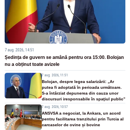
7 aug. 2026, 14:51
Ședința de guvern se amână pentru ora 15:00. Bolojan
nu a obținut toate avizele
7 aug. 2026, 11:51
Bolojan, despre legea salarizării: „Ar
putea fi adoptată în perioada următoare.
S-a întârziat depunerea din cauza unor
discursuri iresponsabile în spaţiul public”
7 aug. 2026, 10:57
ANSVSA a negociat, la Ankara, un acord
pentru facilitarea tranzitului prin Turcia al
carcaselor de ovine și bovine