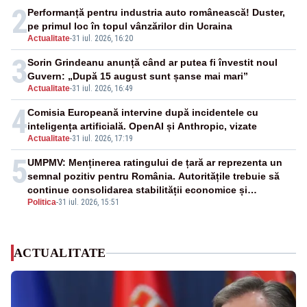
2
Performanță pentru industria auto românească! Duster,
pe primul loc în topul vânzărilor din Ucraina
Actualitate
-
31 iul. 2026, 16:20
3
Sorin Grindeanu anunță când ar putea fi învestit noul
Guvern: „După 15 august sunt șanse mai mari”
Actualitate
-
31 iul. 2026, 16:49
4
Comisia Europeană intervine după incidentele cu
inteligența artificială. OpenAI și Anthropic, vizate
Actualitate
-
31 iul. 2026, 17:19
5
UMPMV: Menținerea ratingului de țară ar reprezenta un
semnal pozitiv pentru România. Autoritățile trebuie să
continue consolidarea stabilității economice și
Politica
-
31 iul. 2026, 15:51
financiare
ACTUALITATE