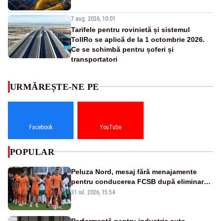
7 aug. 2026, 10:01
Tarifele pentru rovinietă și sistemul
TollRo se aplică de la 1 octombrie 2026.
Ce se schimbă pentru șoferi și
transportatori
URMĂREȘTE-NE PE
Facebook
YouTube
POPULAR
Peluza Nord, mesaj fără menajamente
pentru conducerea FCSB după eliminarea
rușinoasă din Conference League
31 iul. 2026, 15:54
Performanță pentru industria auto