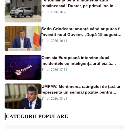
românească! Duster, pe primul loc în
topul vânzărilor din Ucraina
31 iul. 2026, 16:20
Sorin Grindeanu anunță când ar putea fi
învestit noul Guvern: „După 15 august
sunt șanse mai mari”
31 iul. 2026, 16:49
Comisia Europeană intervine după
incidentele cu inteligența artificială.
OpenAI și Anthropic, vizate
31 iul. 2026, 17:19
UMPMV: Menținerea ratingului de țară ar
reprezenta un semnal pozitiv pentru
România. Autoritățile trebuie să continue
31 iul. 2026, 15:51
consolidarea stabilității economice și
financiare
CATEGORII POPULARE