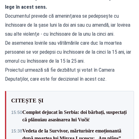
lege în acest sens.
Documentul prevede că ameninţarea se pedepseşte cu
închisoare de la șase luni la doi ani sau cu amendă, iar lovirea
sau alte violenţe - cu închisoare de la unu la cinci ani.
De asemenea lovirile sau vătămările care duc la moartea
persoanei se vor pedepsi cu închisoare de la cinci la 15 ani, iar
omorul cu închisoare de la 15 la 25 ani.
Proiectul urmează să fie dezbătut şi votat în Camera
Deputaţilor, care este for decizional în acest caz.
CITEȘTE ȘI
Complot dejucat în Serbia: doi bărbați, suspectați
15:50
că plănuiau asasinarea lui Vučić
Vedeta de la Survivor, mărturisire emoționantă
15:38
după moartea lui Mircea Lucescu: „Am plâns”