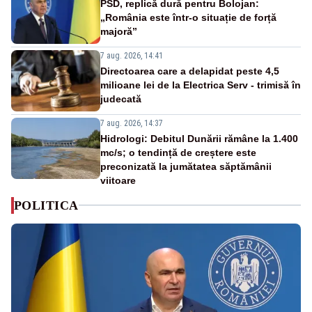
PSD, replică dură pentru Bolojan:
„România este într-o situație de forță
majoră”
7 aug. 2026, 14:41
Directoarea care a delapidat peste 4,5
milioane lei de la Electrica Serv - trimisă în
judecată
7 aug. 2026, 14:37
Hidrologi: Debitul Dunării rămâne la 1.400
mc/s; o tendință de creștere este
preconizată la jumătatea săptămânii
viitoare
POLITICA