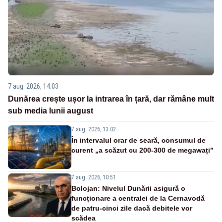
7 aug. 2026, 14:03
Dunărea crește ușor la intrarea în țară, dar rămâne mult
sub media lunii august
7 aug. 2026, 13:02
În intervalul orar de seară, consumul de
curent „a scăzut cu 200-300 de megawați”
7 aug. 2026, 10:51
Bolojan: Nivelul Dunării asigură o
funcționare a centralei de la Cernavodă
de patru-cinci zile dacă debitele vor
scădea