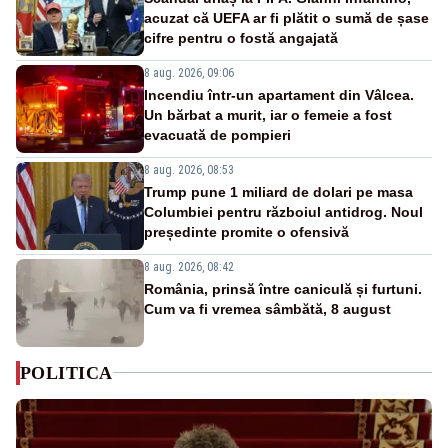
acuzat că UEFA ar fi plătit o sumă de șase
cifre pentru o fostă angajată
8 aug. 2026, 09:06
Incendiu într-un apartament din Vâlcea.
Un bărbat a murit, iar o femeie a fost
evacuată de pompieri
8 aug. 2026, 08:53
Trump pune 1 miliard de dolari pe masa
Columbiei pentru războiul antidrog. Noul
președinte promite o ofensivă
8 aug. 2026, 08:42
România, prinsă între caniculă și furtuni.
Cum va fi vremea sâmbătă, 8 august
POLITICA