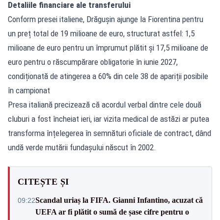
Detaliile financiare ale transferului
Conform presei italiene, Drăgușin ajunge la Fiorentina pentru
un preț total de 19 milioane de euro, structurat astfel: 1,5
milioane de euro pentru un împrumut plătit și 17,5 milioane de
euro pentru o răscumpărare obligatorie în iunie 2027,
condiționată de atingerea a 60% din cele 38 de apariții posibile
în campionat
Presa italiană precizează că acordul verbal dintre cele două
cluburi a fost încheiat ieri, iar vizita medical de astăzi ar putea
transforma înțelegerea în semnături oficiale de contract, dând
undă verde mutării fundașului născut în 2002.
CITEȘTE ȘI
Scandal uriaș la FIFA. Gianni Infantino, acuzat că
09:22
UEFA ar fi plătit o sumă de șase cifre pentru o