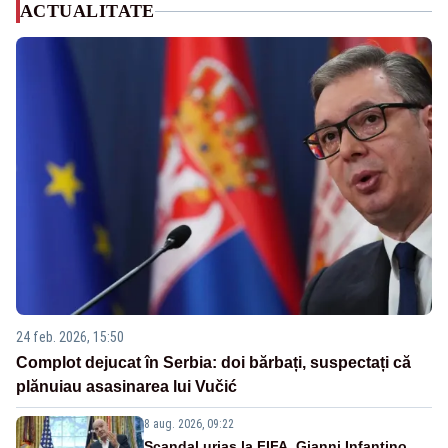
ACTUALITATE
24 feb. 2026, 15:50
Complot dejucat în Serbia: doi bărbați, suspectați că
plănuiau asasinarea lui Vučić
8 aug. 2026, 09:22
Scandal uriaș la FIFA. Gianni Infantino,