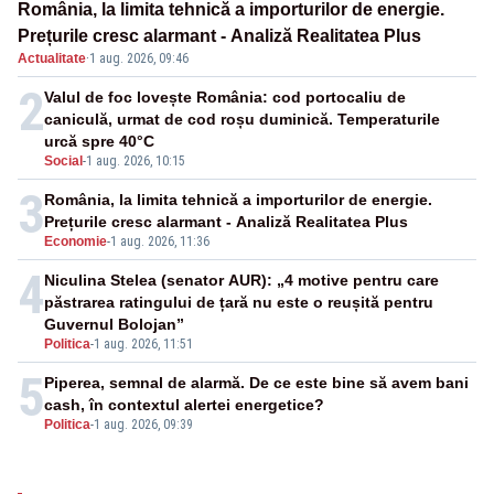
România, la limita tehnică a importurilor de energie.
Prețurile cresc alarmant - Analiză Realitatea Plus
Actualitate
·
1 aug. 2026, 09:46
2
Valul de foc lovește România: cod portocaliu de
caniculă, urmat de cod roșu duminică. Temperaturile
urcă spre 40°C
Social
-
1 aug. 2026, 10:15
3
România, la limita tehnică a importurilor de energie.
Prețurile cresc alarmant - Analiză Realitatea Plus
Economie
-
1 aug. 2026, 11:36
4
Niculina Stelea (senator AUR): „4 motive pentru care
păstrarea ratingului de țară nu este o reușită pentru
Guvernul Bolojan”
Politica
-
1 aug. 2026, 11:51
5
Piperea, semnal de alarmă. De ce este bine să avem bani
cash, în contextul alertei energetice?
Politica
-
1 aug. 2026, 09:39