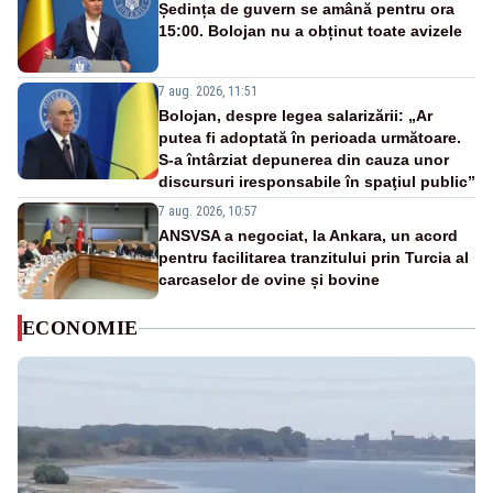
Ședința de guvern se amână pentru ora
15:00. Bolojan nu a obținut toate avizele
7 aug. 2026, 11:51
Bolojan, despre legea salarizării: „Ar
putea fi adoptată în perioada următoare.
S-a întârziat depunerea din cauza unor
discursuri iresponsabile în spaţiul public”
7 aug. 2026, 10:57
ANSVSA a negociat, la Ankara, un acord
pentru facilitarea tranzitului prin Turcia al
carcaselor de ovine și bovine
ECONOMIE