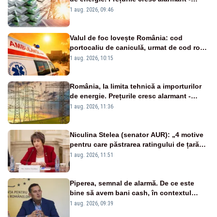
Analiză Realitatea Plus
1 aug. 2026, 09:46
Valul de foc lovește România: cod
portocaliu de caniculă, urmat de cod roșu
duminică. Temperaturile urcă spre 40°C
1 aug. 2026, 10:15
România, la limita tehnică a importurilor
de energie. Prețurile cresc alarmant -
Analiză Realitatea Plus
1 aug. 2026, 11:36
Niculina Stelea (senator AUR): „4 motive
pentru care păstrarea ratingului de țară
nu este o reușită pentru Guvernul
1 aug. 2026, 11:51
Bolojan”
Piperea, semnal de alarmă. De ce este
bine să avem bani cash, în contextul
alertei energetice?
1 aug. 2026, 09:39