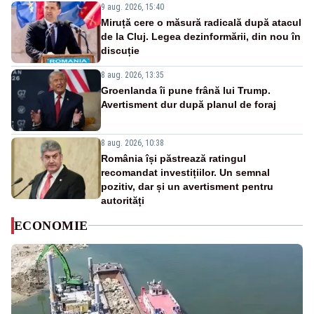
9 aug. 2026, 15:40
Miruță cere o măsură radicală după atacul
de la Cluj. Legea dezinformării, din nou în
discuție
8 aug. 2026, 13:35
Groenlanda îi pune frână lui Trump.
Avertisment dur după planul de foraj
8 aug. 2026, 10:38
România își păstrează ratingul
recomandat investițiilor. Un semnal
pozitiv, dar și un avertisment pentru
autorități
ECONOMIE