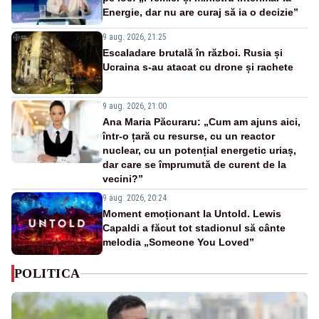
Energie, dar nu are curaj să ia o decizie”
9 aug. 2026, 21:25
Escaladare brutală în război. Rusia și
Ucraina s-au atacat cu drone și rachete
9 aug. 2026, 21:00
Ana Maria Păcuraru: „Cum am ajuns aici,
într-o țară cu resurse, cu un reactor
nuclear, cu un potențial energetic uriaș,
dar care se împrumută de curent de la
vecini?”
9 aug. 2026, 20:24
Moment emoționant la Untold. Lewis
Capaldi a făcut tot stadionul să cânte
melodia „Someone You Loved”
POLITICA