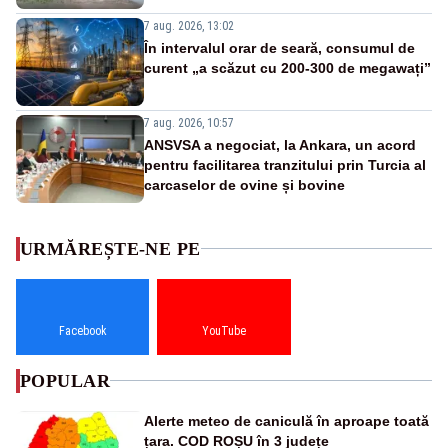
7 aug. 2026, 13:02
În intervalul orar de seară, consumul de
curent „a scăzut cu 200-300 de megawați”
7 aug. 2026, 10:57
ANSVSA a negociat, la Ankara, un acord
pentru facilitarea tranzitului prin Turcia al
carcaselor de ovine și bovine
URMĂREȘTE-NE PE
Facebook
YouTube
POPULAR
Alerte meteo de caniculă în aproape toată
țara. COD ROȘU în 3 județe