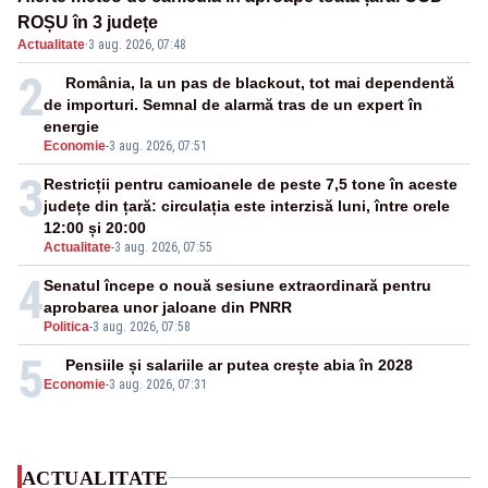
ROȘU în 3 județe
Actualitate
·
3 aug. 2026, 07:48
2
România, la un pas de blackout, tot mai dependentă
de importuri. Semnal de alarmă tras de un expert în
energie
Economie
-
3 aug. 2026, 07:51
3
Restricții pentru camioanele de peste 7,5 tone în aceste
județe din țară: circulația este interzisă luni, între orele
12:00 și 20:00
Actualitate
-
3 aug. 2026, 07:55
4
Senatul începe o nouă sesiune extraordinară pentru
aprobarea unor jaloane din PNRR
Politica
-
3 aug. 2026, 07:58
5
Pensiile și salariile ar putea crește abia în 2028
Economie
-
3 aug. 2026, 07:31
ACTUALITATE