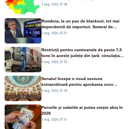
3 aug. 2026, 07:48
România, la un pas de blackout, tot mai
dependentă de importuri. Semnal de
alarmă tras de un expert în energie
3 aug. 2026, 07:51
Restricții pentru camioanele de peste 7,5
tone în aceste județe din țară: circulația
este interzisă luni, între orele 12:00 și
3 aug. 2026, 07:55
20:00
Senatul începe o nouă sesiune
extraordinară pentru aprobarea unor
jaloane din PNRR
3 aug. 2026, 07:58
Pensiile și salariile ar putea crește abia în
2028
3 aug. 2026, 07:31