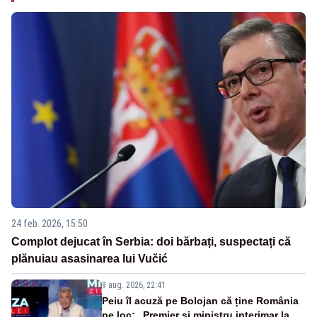
24 feb. 2026, 15:50
Complot dejucat în Serbia: doi bărbați, suspectați că
plănuiau asasinarea lui Vučić
9 aug. 2026, 22:41
Peiu îl acuză pe Bolojan că ține România
pe loc: „Premier și ministru interimar la