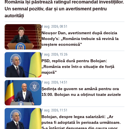
România își păstrează ratingul recomandat investițiilor.
Un semnal pozitiv, dar și un avertisment pentru
autorități
8 aug. 2026, 08:51
Nicușor Dan, avertisment după decizia
Moody’s: „România trebuie să revină la
creștere economică”
7 aug. 2026, 15:26
PSD, replică dură pentru Bolojan:
„România este într-o situație de forță
majoră”
7 aug. 2026, 14:51
Ședința de guvern se amână pentru ora
15:00. Bolojan nu a obținut toate avizele
7 aug. 2026, 11:51
Bolojan, despre legea salarizării: „Ar
putea fi adoptată în perioada următoare.
S-a întârziat depunerea din cauza unor