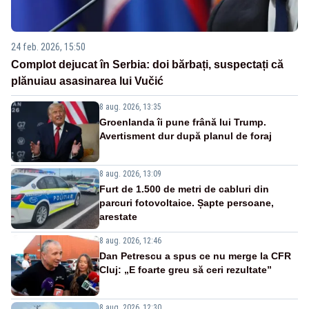
24 feb. 2026, 15:50
Complot dejucat în Serbia: doi bărbați, suspectați că
plănuiau asasinarea lui Vučić
8 aug. 2026, 13:35
Groenlanda îi pune frână lui Trump.
Avertisment dur după planul de foraj
8 aug. 2026, 13:09
Furt de 1.500 de metri de cabluri din
parcuri fotovoltaice. Șapte persoane,
arestate
8 aug. 2026, 12:46
Dan Petrescu a spus ce nu merge la CFR
Cluj: „E foarte greu să ceri rezultate”
8 aug. 2026, 12:30