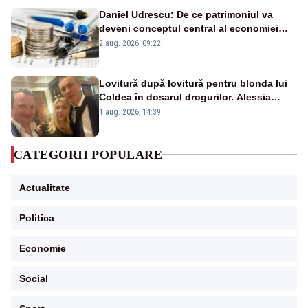
Daniel Udrescu: De ce patrimoniul va
deveni conceptul central al economiei
viitoare?
2 aug. 2026, 09:22
Lovitură după lovitură pentru blonda lui
Coldea în dosarul drogurilor. Alessia
Păcuraru explică decizia magistraților
1 aug. 2026, 14:39
CATEGORII POPULARE
Actualitate
Politica
Economie
Social