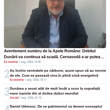
Avertisment sumbru de la Apele Române: Debitul
Dunării va continua să scadă. Cernavodă s-ar putea
Economie
·
1 aug. 2026, 18:08
închide în 4 zile
2
Au închis centralele pe cărbune, acum spun că au nevoie
de ele. Cum se pasează vina în plină criză energetică
Economie
-
1 aug. 2026, 18:11
3
Dunărea a secat atât de mult încât a scos la suprafață
nave naziste din al doilea război mondial
Social
-
1 aug. 2026, 23:10
4
Daniel Udrescu: De ce patrimoniul va deveni conceptul