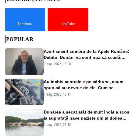
Facebook
YouTube
POPULAR
Avertisment sumbru de la Apele Române:
Debitul Dunării va continua să scadă.
Cernavodă s-ar putea închide în 4 zile
1 aug. 2026, 18:08
Au închis centralele pe cărbune, acum
spun că au nevoie de ele. Cum se
pasează vina în plină criză energetică
1 aug. 2026, 18:11
Dunărea a secat atât de mult încât a scos
la suprafață nave naziste din al doilea
război mondial
1 aug. 2026, 23:10