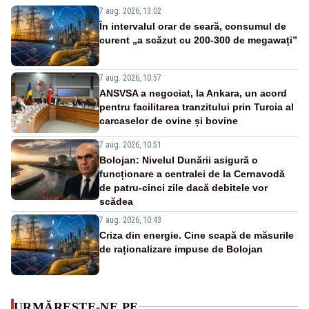
7 aug. 2026, 13:02
În intervalul orar de seară, consumul de
curent „a scăzut cu 200-300 de megawați”
7 aug. 2026, 10:57
ANSVSA a negociat, la Ankara, un acord
pentru facilitarea tranzitului prin Turcia al
carcaselor de ovine și bovine
7 aug. 2026, 10:51
Bolojan: Nivelul Dunării asigură o
funcționare a centralei de la Cernavodă
de patru-cinci zile dacă debitele vor
scădea
7 aug. 2026, 10:43
Criza din energie. Cine scapă de măsurile
de raționalizare impuse de Bolojan
URMĂREȘTE-NE PE