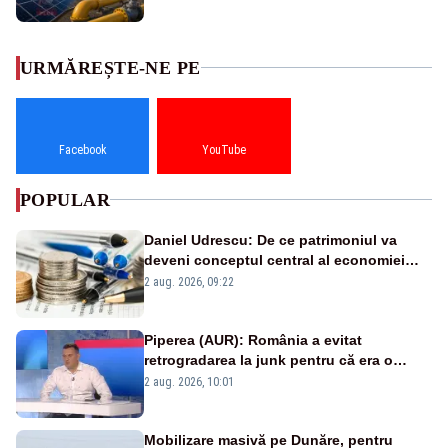
URMĂREȘTE-NE PE
Facebook
YouTube
POPULAR
Daniel Udrescu: De ce patrimoniul va
deveni conceptul central al economiei
viitoare?
2 aug. 2026, 09:22
Piperea (AUR): România a evitat
retrogradarea la junk pentru că era o
catastrofă pentru bănci și fondurile de
2 aug. 2026, 10:01
pensii
Mobilizare masivă pe Dunăre, pentru