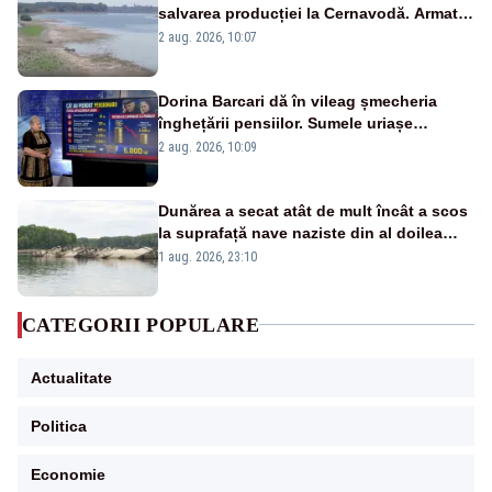
salvarea producției la Cernavodă. Armata
va detona o stâncă și va devia apa
2 aug. 2026, 10:07
fluviului - IMAGINI AERIENE
Dorina Barcari dă în vileag șmecheria
înghețării pensiilor. Sumele uriașe
pierdute de fiecare român
2 aug. 2026, 10:09
Dunărea a secat atât de mult încât a scos
la suprafață nave naziste din al doilea
război mondial
1 aug. 2026, 23:10
CATEGORII POPULARE
Actualitate
Politica
Economie