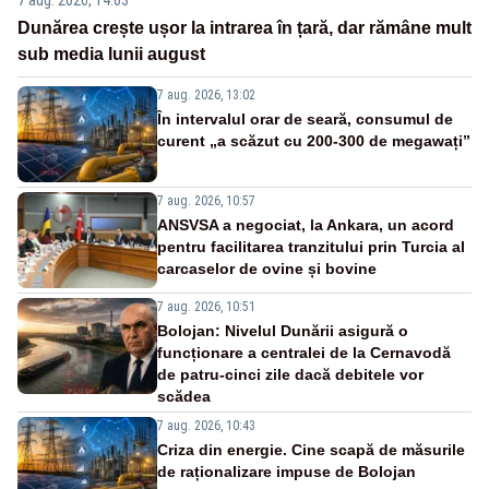
Dunărea crește ușor la intrarea în țară, dar rămâne mult
sub media lunii august
7 aug. 2026, 13:02
În intervalul orar de seară, consumul de
curent „a scăzut cu 200-300 de megawați”
7 aug. 2026, 10:57
ANSVSA a negociat, la Ankara, un acord
pentru facilitarea tranzitului prin Turcia al
carcaselor de ovine și bovine
7 aug. 2026, 10:51
Bolojan: Nivelul Dunării asigură o
funcționare a centralei de la Cernavodă
de patru-cinci zile dacă debitele vor
scădea
7 aug. 2026, 10:43
Criza din energie. Cine scapă de măsurile
de raționalizare impuse de Bolojan