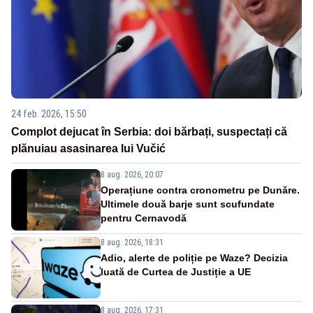
24 feb. 2026, 15:50
Complot dejucat în Serbia: doi bărbați, suspectați că
plănuiau asasinarea lui Vučić
8 aug. 2026, 20:07
Operațiune contra cronometru pe Dunăre.
Ultimele două barje sunt scufundate
pentru Cernavodă
8 aug. 2026, 18:31
Adio, alerte de poliție pe Waze? Decizia
luată de Curtea de Justiție a UE
8 aug. 2026, 17:31