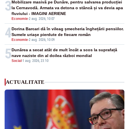
3
Mobilizare masivă pe Dunăre, pentru salvarea producției
la Cernavodă. Armata va detona o stâncă și va devia apa
fluviului - IMAGINI AERIENE
Economie
-
2 aug. 2026, 10:07
4
Dorina Barcari dă în vileag șmecheria înghețării pensiilor.
Sumele uriașe pierdute de fiecare român
Economie
-
2 aug. 2026, 10:09
5
Dunărea a secat atât de mult încât a scos la suprafață
nave naziste din al doilea război mondial
Social
-
1 aug. 2026, 23:10
ACTUALITATE