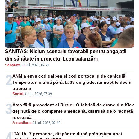
SANITAS: Niciun scenariu favorabil pentru angajații
din sănătate în proiectul Legii salarizării
Sanatate
·
31 iul. 2026, 07:29
2
ANM a emis cod galben și cod portocaliu de caniculă.
Temperaturile urcă până la 38 de grade, iar nopțile devin
tropicale
Social
-
31 iul. 2026, 07:39
3
Atac fără precedent al Rusiei. O fabrică de drone din Kiev
deținută de o companie americană, distrusă de o rachetă
rusească
Actualitate
-
31 iul. 2026, 07:40
4
ITALIA: 7 persoane, dispărute după prăbușirea unei