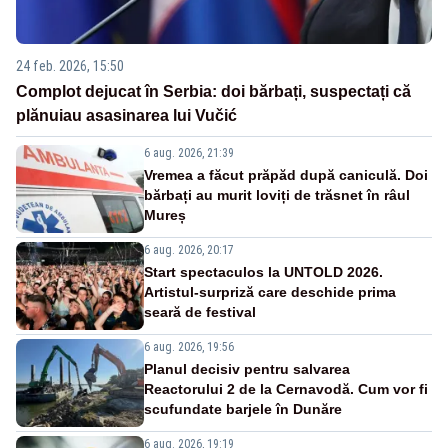
24 feb. 2026, 15:50
Complot dejucat în Serbia: doi bărbați, suspectați că
plănuiau asasinarea lui Vučić
6 aug. 2026, 21:39
Vremea a făcut prăpăd după caniculă. Doi
bărbați au murit loviți de trăsnet în râul
Mureș
6 aug. 2026, 20:17
Start spectaculos la UNTOLD 2026.
Artistul-surpriză care deschide prima
seară de festival
6 aug. 2026, 19:56
Planul decisiv pentru salvarea
Reactorului 2 de la Cernavodă. Cum vor fi
scufundate barjele în Dunăre
6 aug. 2026, 19:19