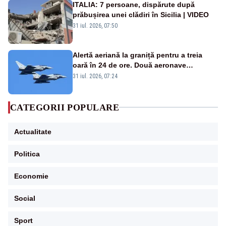
ITALIA: 7 persoane, dispărute după
prăbușirea unei clădiri în Sicilia | VIDEO
31 iul. 2026, 07:50
Alertă aeriană la graniță pentru a treia
oară în 24 de ore. Două aeronave
Eurofighter britanice au fost ridicate de la
31 iul. 2026, 07:24
sol
CATEGORII POPULARE
Actualitate
Politica
Economie
Social
Sport