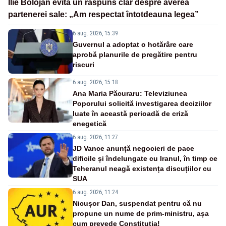
Ilie Bolojan evită un răspuns clar despre averea
partenerei sale: „Am respectat întotdeauna legea”
6 aug. 2026, 15:39
Guvernul a adoptat o hotărâre care
aprobă planurile de pregătire pentru
riscuri
6 aug. 2026, 15:18
Ana Maria Păcuraru: Televiziunea
Poporului solicită investigarea deciziilor
luate în această perioadă de criză
enegetică
6 aug. 2026, 11:27
JD Vance anunță negocieri de pace
dificile și îndelungate cu Iranul, în timp ce
Teheranul neagă existența discuțiilor cu
SUA
6 aug. 2026, 11:24
Nicușor Dan, suspendat pentru că nu
propune un nume de prim-ministru, așa
cum prevede Constituția!