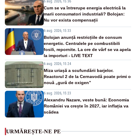
6 aug. 2026, 15:36
Cum se va întrerupe energia electrică la
marii consumatori industriali? Bolojan:
Nu vor exista compensații
6 aug. 2026, 15:33
Bolojan anunță restricțiile de consum
energetic. Centralele pe combustibili
fosili, repornite. La ore de vârf se va apela
la importuri - LIVE TEXT
6 aug. 2026, 15:24
Miza uriașă a scufundării barjelor.
Reactorul 2 de la Cernavodă poate primi o
nouă „gură de oxigen”
6 aug. 2026, 15:23
Alexandru Nazare, veste bună: Economia
României va crește în 2027, iar inflația va
scădea
URMĂREȘTE-NE PE