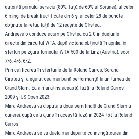
datorită primului serviciu (80%, faţă de 60% al Soranei), al celor
6 mingi de break fructificate din 6 şi al celor 28 de puncte
obţinute la retur, faţă de 12 reuşite de Cîrstea.
Andreeva o conduce acum pe Cîrstea cu 2-0 în duelurile
directe din circuitul WTA, după victoria obţinută în aprilie, în
sferturi pe zgura turneului WTA 500 de la Linz (Austria), scor
7/6, 4/6, 6/2.
Prin calificarea în sferturile de la Roland Garros, Sorana
Cîrstea și-a egalat cea mai bună performanță la un turneu de
Grand Slam. Ea a mai atins această fază la Roland Garros
2009 și US Open 2023.
Mirra Andreeva va disputa a doua semifinală de Grand Slam a
carierei, după ce a ajuns în această fază în 2024, tot la Roland
Garros.
Mirra Andreeva se va duela mai departe cu învingătoarea din