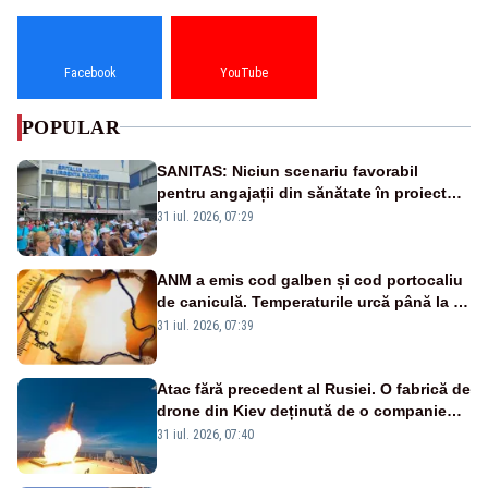
Facebook
YouTube
POPULAR
SANITAS: Niciun scenariu favorabil
pentru angajații din sănătate în proiectul
Legii salarizării
31 iul. 2026, 07:29
ANM a emis cod galben și cod portocaliu
de caniculă. Temperaturile urcă până la 38
de grade, iar nopțile devin tropicale
31 iul. 2026, 07:39
Atac fără precedent al Rusiei. O fabrică de
drone din Kiev deținută de o companie
americană, distrusă de o rachetă
31 iul. 2026, 07:40
rusească