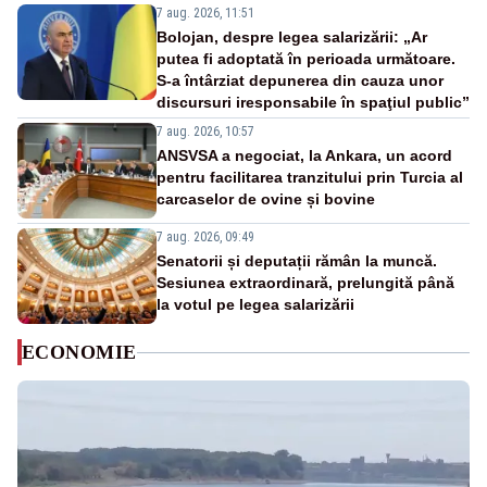
7 aug. 2026, 11:51
Bolojan, despre legea salarizării: „Ar
putea fi adoptată în perioada următoare.
S-a întârziat depunerea din cauza unor
discursuri iresponsabile în spaţiul public”
7 aug. 2026, 10:57
ANSVSA a negociat, la Ankara, un acord
pentru facilitarea tranzitului prin Turcia al
carcaselor de ovine și bovine
7 aug. 2026, 09:49
Senatorii și deputații rămân la muncă.
Sesiunea extraordinară, prelungită până
la votul pe legea salarizării
ECONOMIE