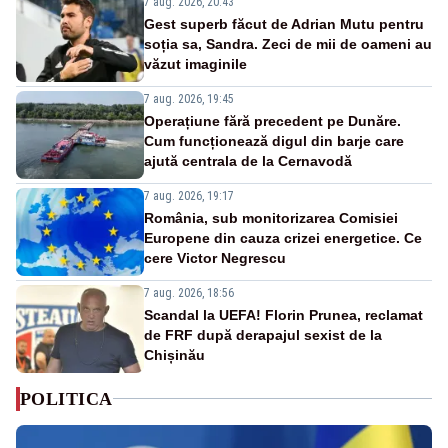
7 aug. 2026, 20:43
Gest superb făcut de Adrian Mutu pentru
soția sa, Sandra. Zeci de mii de oameni au
văzut imaginile
7 aug. 2026, 19:45
Operațiune fără precedent pe Dunăre.
Cum funcționează digul din barje care
ajută centrala de la Cernavodă
7 aug. 2026, 19:17
România, sub monitorizarea Comisiei
Europene din cauza crizei energetice. Ce
cere Victor Negrescu
7 aug. 2026, 18:56
Scandal la UEFA! Florin Prunea, reclamat
de FRF după derapajul sexist de la
Chișinău
POLITICA