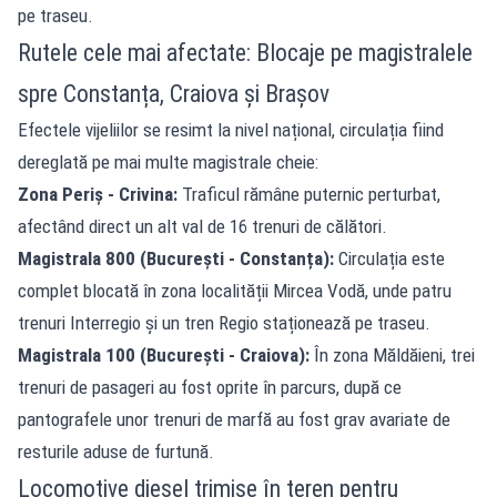
pe traseu.
Rutele cele mai afectate: Blocaje pe magistralele
spre Constanța, Craiova și Brașov
Efectele vijeliilor se resimt la nivel național, circulația fiind
dereglată pe mai multe magistrale cheie:
Zona Periș - Crivina:
Traficul rămâne puternic perturbat,
afectând direct un alt val de 16 trenuri de călători.
Magistrala 800 (București - Constanța):
Circulația este
complet blocată în zona localității Mircea Vodă, unde patru
trenuri Interregio și un tren Regio staționează pe traseu.
Magistrala 100 (București - Craiova):
În zona Măldăieni, trei
trenuri de pasageri au fost oprite în parcurs, după ce
pantografele unor trenuri de marfă au fost grav avariate de
resturile aduse de furtună.
Locomotive diesel trimise în teren pentru