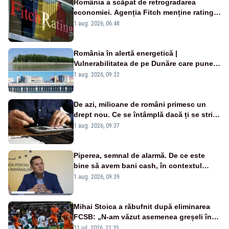
România a scăpat de retrogradarea
economiei. Agenția Fitch menține ratingul
„BBB-” cu perspectivă negativă
1 aug. 2026, 06:48
România în alertă energetică |
Vulnerabilitatea de pe Dunăre care pune
în pericol Centrala Cernavodă era
1 aug. 2026, 09:32
cunoscută de pe vremea lui Ceaușescu
De azi, milioane de români primesc un
drept nou. Ce se întâmplă dacă ți se strică
un produs
1 aug. 2026, 09:37
Piperea, semnal de alarmă. De ce este
bine să avem bani cash, în contextul
alertei energetice?
1 aug. 2026, 09:39
Mihai Stoica a răbufnit după eliminarea
FCSB: „N-am văzut asemenea greșeli în
190 de meciuri europene”
31 iul. 2026, 21:35