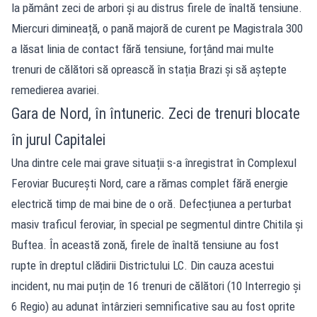
la pământ zeci de arbori și au distrus firele de înaltă tensiune.
Miercuri dimineață, o pană majoră de curent pe Magistrala 300
a lăsat linia de contact fără tensiune, forțând mai multe
trenuri de călători să oprească în stația Brazi și să aștepte
remedierea avariei.
Gara de Nord, în întuneric. Zeci de trenuri blocate
în jurul Capitalei
Una dintre cele mai grave situații s-a înregistrat în Complexul
Feroviar București Nord, care a rămas complet fără energie
electrică timp de mai bine de o oră. Defecțiunea a perturbat
masiv traficul feroviar, în special pe segmentul dintre Chitila și
Buftea. În această zonă, firele de înaltă tensiune au fost
rupte în dreptul clădirii Districtului LC. Din cauza acestui
incident, nu mai puțin de 16 trenuri de călători (10 Interregio și
6 Regio) au adunat întârzieri semnificative sau au fost oprite