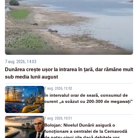
7 aug. 2026, 14:03
Dunărea crește ușor la intrarea în țară, dar rămâne mult
sub media lunii august
7 aug. 2026, 13:02
În intervalul orar de seară, consumul de
curent „a scăzut cu 200-300 de megawați”
7 aug. 2026, 10:51
Bolojan: Nivelul Dunării asigură o
funcționare a centralei de la Cernavodă
de patru-cinci zile dacă debitele vor