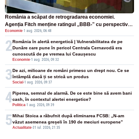
România a scăpat de retrogradarea economiei.
Agenția Fitch menține ratingul „BBB-” cu perspectivă
Economie
·
1 aug. 2026, 06:48
negativă
2
România în alertă energetică | Vulnerabilitatea de pe
Dunăre care pune în pericol Centrala Cernavodă era
cunoscută de pe vremea lui Ceaușescu
Economie
-
1 aug. 2026, 09:32
3
De azi, milioane de români primesc un drept nou. Ce se
întâmplă dacă ți se strică un produs
Social
-
1 aug. 2026, 09:37
4
Piperea, semnal de alarmă. De ce este bine să avem bani
cash, în contextul alertei energetice?
Politica
-
1 aug. 2026, 09:39
5
Mihai Stoica a răbufnit după eliminarea FCSB: „N-am
văzut asemenea greșeli în 190 de meciuri europene”
Actualitate
-
31 iul. 2026, 21:35