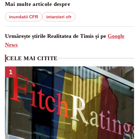
Mai multe articole despre
inundatii CFR
intarzieri cfr
Urmărește știrile Realitatea de Timis și pe
Google
News
CELE MAI CITITE
1