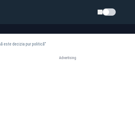
Schimba tema
 este decizia pur politică”
Advertising