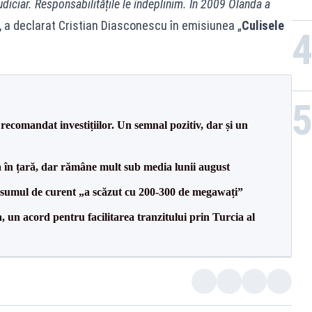
diciar. Responsabilitățile le îndeplinim. În 2009 Olanda a
, a declarat Cristian Diasconescu în emisiunea „
Culisele
recomandat investițiilor. Un semnal pozitiv, dar și un
a în țară, dar rămâne mult sub media lunii august
onsumul de curent „a scăzut cu 200-300 de megawați”
un acord pentru facilitarea tranzitului prin Turcia al