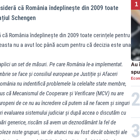
1
nsideră că România îndeplinește din 2009 toate
pațiul Schengen
ă că România îndeplinește din 2009 toate cerințele pentru
ceasta nu a avut loc până acum pentru că decizia este una
plici un set de măsuri. Pe care România le-a implementat.
Au 
spu
mbrie se face și consiliul european pe Justiție și Afaceri
Econ
pas
România nu indentifică problemele la celelalte state membre,
us că Mecanismul de Cooperare și Verificare (MCV) nu are
europeni de ce nu au încredere că putem să ne facem și singuri
i evaluarea sistemului judiciar și după accea o discutăm cu
uări generice, riscăm să avem un deznodământ la fel de
leze niste grupuri, iar de atunci nu au fost decât obiecții ale