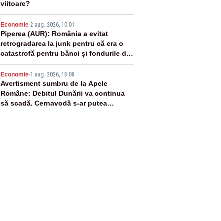
viitoare?
4
Economie
-
2 aug. 2026, 10:01
Piperea (AUR): România a evitat
retrogradarea la junk pentru că era o
catastrofă pentru bănci și fondurile de
pensii
5
Economie
-
1 aug. 2026, 18:08
Avertisment sumbru de la Apele
Române: Debitul Dunării va continua
să scadă. Cernavodă s-ar putea
închide în 4 zile