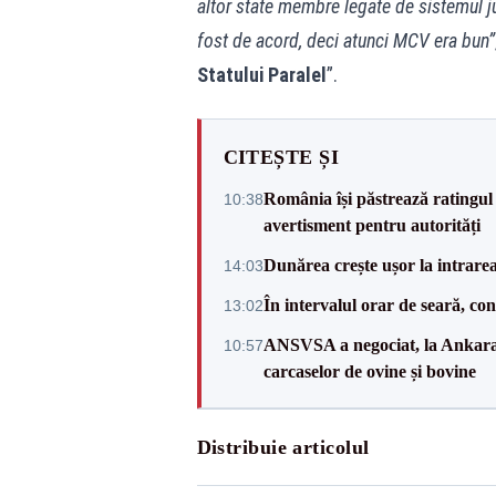
altor state membre legate de sistemul ju
fost de acord, deci atunci MCV era bun”
Statului Paralel
”.
CITEȘTE ȘI
România își păstrează ratingul 
10:38
avertisment pentru autorități
Dunărea crește ușor la intrare
14:03
În intervalul orar de seară, c
13:02
ANSVSA a negociat, la Ankara, 
10:57
carcaselor de ovine și bovine
Distribuie articolul