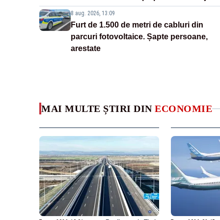
8 aug. 2026, 13:09
Furt de 1.500 de metri de cabluri din
parcuri fotovoltaice. Șapte persoane,
arestate
MAI MULTE ȘTIRI DIN
ECONOMIE