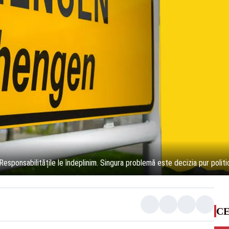
sponsabilitățile le îndeplinim. Singura problemă este decizia pur politi
CE