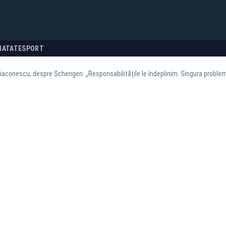
NATATE
SPORT
Diaconescu, despre Schengen: „Responsabilitățile le îndeplinim. Singura problemă