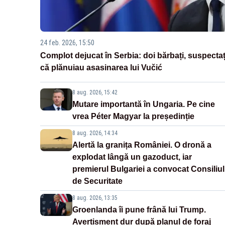
24 feb. 2026, 15:50
Complot dejucat în Serbia: doi bărbați, suspectaț
că plănuiau asasinarea lui Vučić
8 aug. 2026, 15:42
Mutare importantă în Ungaria. Pe cine
vrea Péter Magyar la președinție
8 aug. 2026, 14:34
Alertă la granița României. O dronă a
explodat lângă un gazoduct, iar
premierul Bulgariei a convocat Consiliul
de Securitate
8 aug. 2026, 13:35
Groenlanda îi pune frână lui Trump.
Avertisment dur după planul de foraj