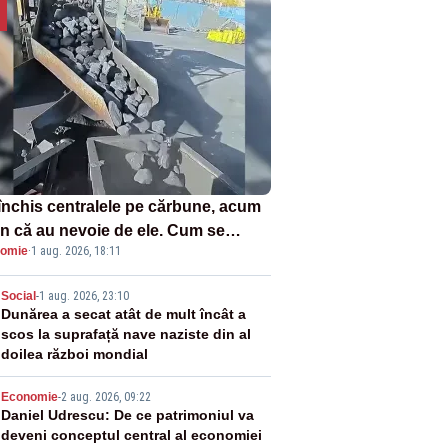
închis centralele pe cărbune, acum
n că au nevoie de ele. Cum se
omie
·
1 aug. 2026, 18:11
ează vina în plină criză energetică
2
Social
-
1 aug. 2026, 23:10
Dunărea a secat atât de mult încât a
scos la suprafață nave naziste din al
doilea război mondial
3
Economie
-
2 aug. 2026, 09:22
Daniel Udrescu: De ce patrimoniul va
deveni conceptul central al economiei