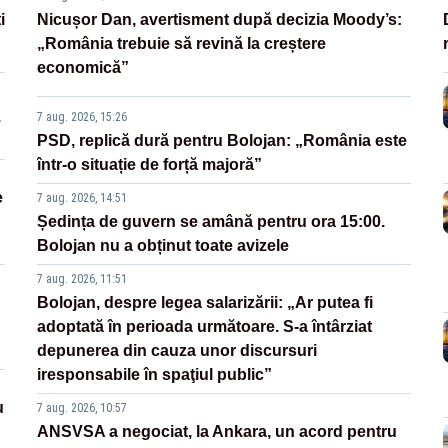
i
Nicușor Dan, avertisment după decizia Moody’s:
„România trebuie să revină la creștere
economică”
.
7 aug. 2026, 15:26
PSD, replică dură pentru Bolojan: „România este
într-o situație de forță majoră”
e
7 aug. 2026, 14:51
Ședința de guvern se amână pentru ora 15:00.
Bolojan nu a obținut toate avizele
7 aug. 2026, 11:51
Bolojan, despre legea salarizării: „Ar putea fi
adoptată în perioada următoare. S-a întârziat
depunerea din cauza unor discursuri
iresponsabile în spaţiul public”
u
7 aug. 2026, 10:57
ANSVSA a negociat, la Ankara, un acord pentru