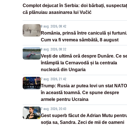
Complot dejucat în Serbia: doi bărbați, suspectaț
că plănuiau asasinarea lui Vučić
8 aug. 2026, 08:42
România, prinsă între caniculă și furtuni
Cum va fi vremea sâmbătă, 8 august
8 aug. 2026, 08:32
Vești de ultimă oră despre Dunăre. Ce s
întâmplă la Cernavodă și la centrala
nucleară din Ungaria
7 aug. 2026, 21:42
Trump: Rusia ar putea lovi un stat NATO
în această toamnă. Ce spune despre
armele pentru Ucraina
7 aug. 2026, 20:43
Gest superb făcut de Adrian Mutu pentr
soția sa, Sandra. Zeci de mii de oameni