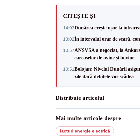
CITEȘTE ȘI
Dunărea crește ușor la intrare
14:03
În intervalul orar de seară, c
13:02
ANSVSA a negociat, la Ankara, 
10:57
carcaselor de ovine și bovine
Bolojan: Nivelul Dunării asigur
10:51
zile dacă debitele vor scădea
Distribuie articolul
Mai multe articole despre
facturi energie electrică