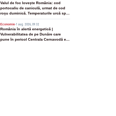
4
Valul de foc lovește România: cod
portocaliu de caniculă, urmat de cod
roșu duminică. Temperaturile urcă spre
40°C
5
Economie
-
1 aug. 2026, 09:32
România în alertă energetică |
Vulnerabilitatea de pe Dunăre care
pune în pericol Centrala Cernavodă era
cunoscută de pe vremea lui Ceaușescu