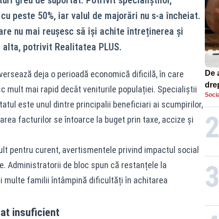
 cu peste 50%, iar valul de majorări nu s-a încheiat.
are nu mai reușesc să își achite întreținerea și
a alta, potrivit Realitatea PLUS.
versează deja o perioadă economică dificilă, în care
De 
dre
sc mult mai rapid decât veniturile populației. Specialiștii
Socia
str
tatul este unul dintre principalii beneficiari ai scumpirilor,
rea facturilor se întoarce la buget prin taxe, accize și
lt pentru curent, avertismentele privind impactul social
e. Administratorii de bloc spun că restanțele la
i multe familii întâmpină dificultăți în achitarea
at insuficient