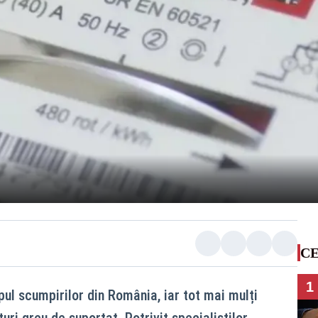
CE
1
ul scumpirilor din România, iar tot mai mulți
ri greu de suportat. Potrivit specialiștilor,