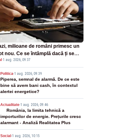
azi, milioane de români primesc un
pt nou. Ce se întâmplă dacă ți se
l
·
1 aug. 2026, 09:37
ică un produs
2
Politica
-
1 aug. 2026, 09:39
Piperea, semnal de alarmă. De ce este
bine să avem bani cash, în contextul
alertei energetice?
3
Actualitate
-
1 aug. 2026, 09:46
România, la limita tehnică a
importurilor de energie. Prețurile cresc
alarmant - Analiză Realitatea Plus
Social
-
1 aug. 2026, 10:15