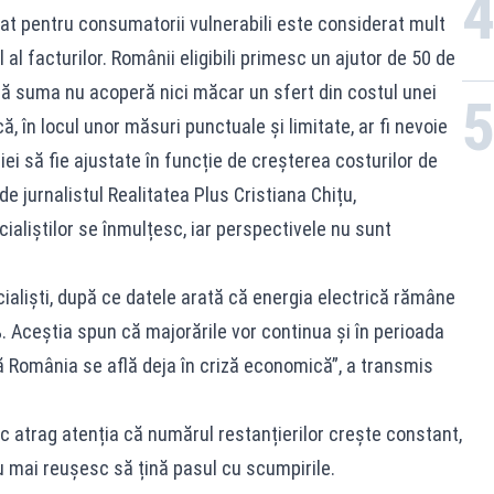
stat pentru consumatorii vulnerabili este considerat mult
al facturilor. Românii eligibili primesc un ajutor de 50 de
însă suma nu acoperă nici măcar un sfert din costul unei
că, în locul unor măsuri punctuale și limitate, ar fi nevoie
ției să fie ajustate în funcție de creșterea costurilor de
 de jurnalistul Realitatea Plus Cristiana Chițu,
ialiștilor se înmulțesc, iar perspectivele nu sunt
cialiști, după ce datele arată că energia electrică rămâne
 Aceștia spun că majorările vor continua și în perioada
că România se află deja în criză economică”, a transmis
oc atrag atenția că numărul restanțierilor crește constant,
 mai reușesc să țină pasul cu scumpirile.