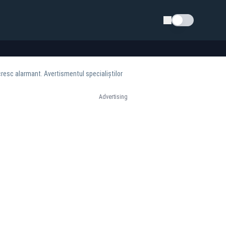
Schimba tema
cresc alarmant. Avertismentul specialiștilor
Advertising