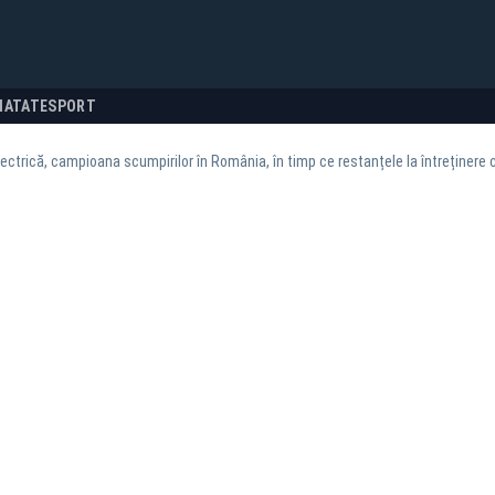
NATATE
SPORT
lectrică, campioana scumpirilor în România, în timp ce restanțele la întreținere 