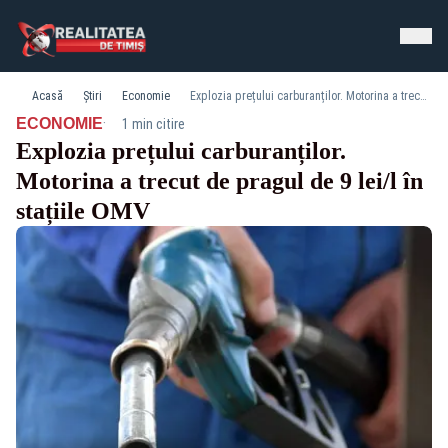
Acasă
Știri
Economie
Explozia prețului carburanților. Motorina a trecut de pragul de 9 lei/l în stațiile OMV
·
ECONOMIE
1 min citire
Explozia prețului carburanților.
Motorina a trecut de pragul de 9 lei/l în
stațiile OMV