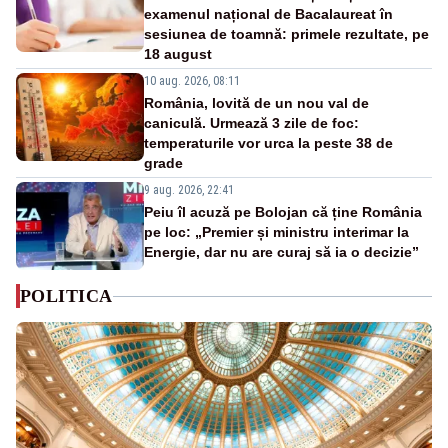
examenul național de Bacalaureat în
sesiunea de toamnă: primele rezultate, pe
18 august
10 aug. 2026, 08:11
România, lovită de un nou val de
caniculă. Urmează 3 zile de foc:
temperaturile vor urca la peste 38 de
grade
9 aug. 2026, 22:41
Peiu îl acuză pe Bolojan că ține România
pe loc: „Premier și ministru interimar la
Energie, dar nu are curaj să ia o decizie”
POLITICA