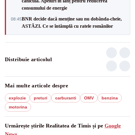
canicula. Apeluri în lanț pentru reducerea
consumului de energie
BNR decide dacă menține sau nu dobânda-cheie,
08:45
ASTĂZI. Ce se întâmplă cu ratele românilor
Distribuie articolul
Mai multe articole despre
explozie
preturi
carburanti
OMV
benzina
motorina
Urmărește știrile Realitatea de Timis și pe
Google
News