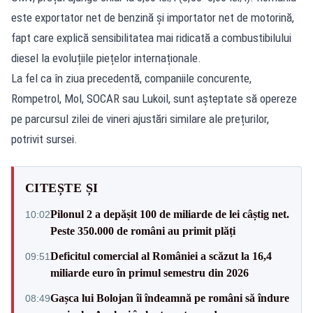
este exportator net de benzină și importator net de motorină,
fapt care explică sensibilitatea mai ridicată a combustibilului
diesel la evoluțiile piețelor internaționale.
La fel ca în ziua precedentă, companiile concurente,
Rompetrol, Mol, SOCAR sau Lukoil, sunt așteptate să opereze
pe parcursul zilei de vineri ajustări similare ale prețurilor,
potrivit sursei.
CITEȘTE ȘI
Pilonul 2 a depășit 100 de miliarde de lei câștig net.
10:02
Peste 350.000 de români au primit plăți
Deficitul comercial al României a scăzut la 16,4
09:51
miliarde euro în primul semestru din 2026
Gașca lui Bolojan îi îndeamnă pe români să îndure
08:49