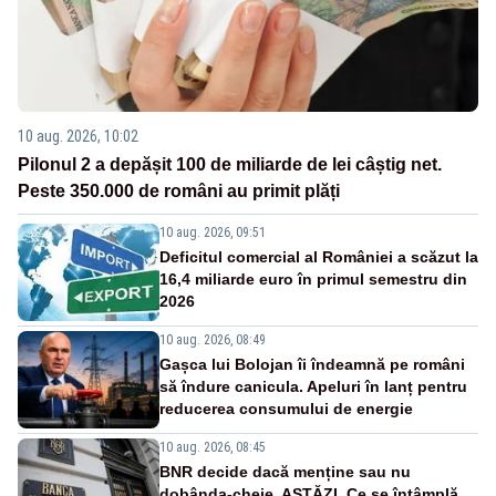
10 aug. 2026, 10:02
Pilonul 2 a depășit 100 de miliarde de lei câștig net.
Peste 350.000 de români au primit plăți
10 aug. 2026, 09:51
Deficitul comercial al României a scăzut la
16,4 miliarde euro în primul semestru din
2026
10 aug. 2026, 08:49
Gașca lui Bolojan îi îndeamnă pe români
să îndure canicula. Apeluri în lanț pentru
reducerea consumului de energie
10 aug. 2026, 08:45
BNR decide dacă menține sau nu
dobânda-cheie, ASTĂZI. Ce se întâmplă