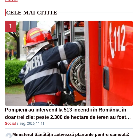
CELE MAI CITITE
1
Pompierii au intervenit la 513 incendii în România, în
doar trei zile: peste 2.300 de hectare de teren au fost
Social
·
3 aug. 2026, 11:11
afectate
Ministerul Sănătății activează planurile pentru caniculă: