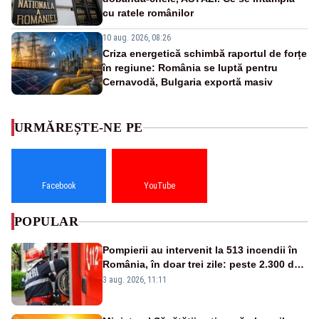
cu ratele românilor
10 aug. 2026, 08:26
Criza energetică schimbă raportul de forțe
în regiune: România se luptă pentru
Cernavodă, Bulgaria exportă masiv
URMĂREȘTE-NE PE
Facebook
YouTube
POPULAR
Pompierii au intervenit la 513 incendii în
România, în doar trei zile: peste 2.300 de
hectare de teren au fost afectate
3 aug. 2026, 11:11