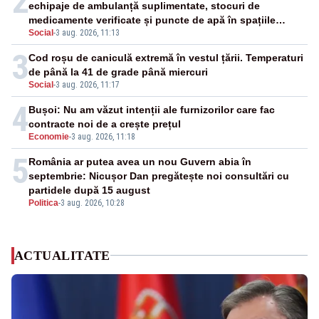
2
echipaje de ambulanță suplimentate, stocuri de
medicamente verificate și puncte de apă în spațiile
Social
-
3 aug. 2026, 11:13
publice
3
Cod roșu de caniculă extremă în vestul țării. Temperaturi
de până la 41 de grade până miercuri
Social
-
3 aug. 2026, 11:17
4
Bușoi: Nu am văzut intenții ale furnizorilor care fac
contracte noi de a crește prețul
Economie
-
3 aug. 2026, 11:18
5
România ar putea avea un nou Guvern abia în
septembrie: Nicușor Dan pregătește noi consultări cu
partidele după 15 august
Politica
-
3 aug. 2026, 10:28
ACTUALITATE