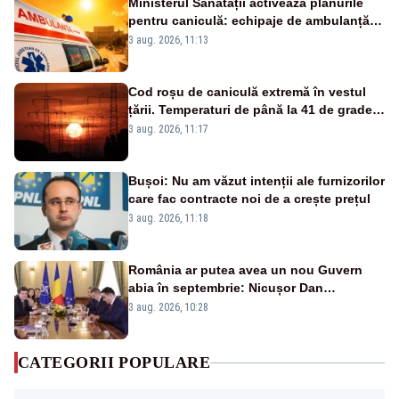
Ministerul Sănătății activează planurile
pentru caniculă: echipaje de ambulanță
suplimentate, stocuri de medicamente
3 aug. 2026, 11:13
verificate și puncte de apă în spațiile
publice
Cod roșu de caniculă extremă în vestul
țării. Temperaturi de până la 41 de grade
până miercuri
3 aug. 2026, 11:17
Bușoi: Nu am văzut intenții ale furnizorilor
care fac contracte noi de a crește prețul
3 aug. 2026, 11:18
România ar putea avea un nou Guvern
abia în septembrie: Nicușor Dan
pregătește noi consultări cu partidele
3 aug. 2026, 10:28
după 15 august
CATEGORII POPULARE