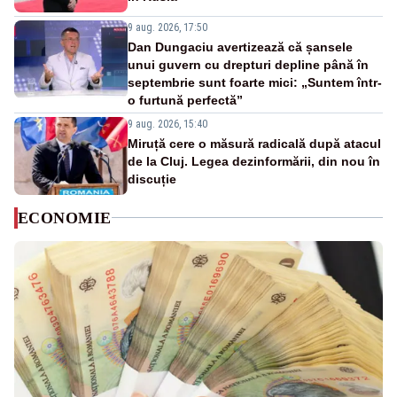
9 aug. 2026, 17:50
Dan Dungaciu avertizează că șansele
unui guvern cu drepturi depline până în
septembrie sunt foarte mici: „Suntem într-
o furtună perfectă”
9 aug. 2026, 15:40
Miruță cere o măsură radicală după atacul
de la Cluj. Legea dezinformării, din nou în
discuție
ECONOMIE