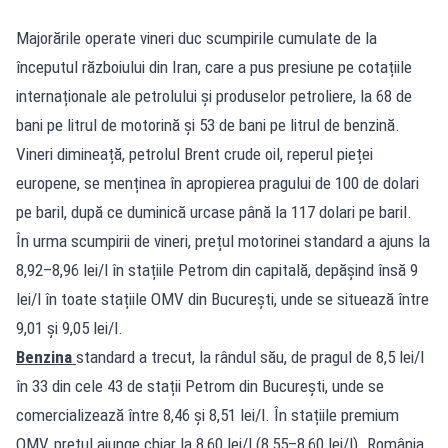
Majorările operate vineri duc scumpirile cumulate de la
începutul războiului din Iran, care a pus presiune pe cotațiile
internaționale ale petrolului și produselor petroliere, la 68 de
bani pe litrul de motorină și 53 de bani pe litrul de benzină.
Vineri dimineață, petrolul Brent crude oil, reperul pieței
europene, se menținea în apropierea pragului de 100 de dolari
pe baril, după ce duminică urcase până la 117 dolari pe baril.
În urma scumpirii de vineri, prețul motorinei standard a ajuns la
8,92–8,96 lei/l în stațiile Petrom din capitală, depășind însă 9
lei/l în toate stațiile OMV din București, unde se situează între
9,01 și 9,05 lei/l.
Benzina
standard a trecut, la rândul său, de pragul de 8,5 lei/l
în 33 din cele 43 de stații Petrom din București, unde se
comercializează între 8,46 și 8,51 lei/l. În stațiile premium
OMV, prețul ajunge chiar la 8,60 lei/l (8,55–8,60 lei/l). România