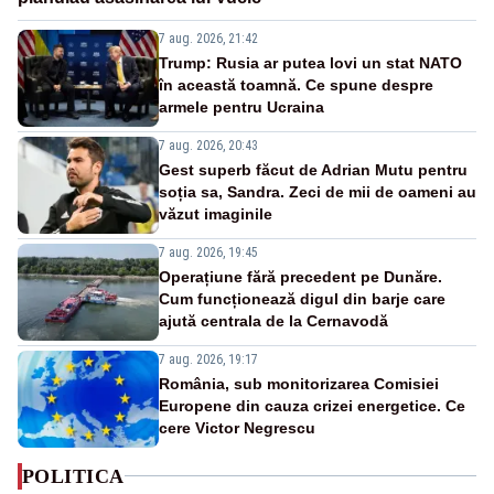
7 aug. 2026, 21:42
Trump: Rusia ar putea lovi un stat NATO
în această toamnă. Ce spune despre
armele pentru Ucraina
7 aug. 2026, 20:43
Gest superb făcut de Adrian Mutu pentru
soția sa, Sandra. Zeci de mii de oameni au
văzut imaginile
7 aug. 2026, 19:45
Operațiune fără precedent pe Dunăre.
Cum funcționează digul din barje care
ajută centrala de la Cernavodă
7 aug. 2026, 19:17
România, sub monitorizarea Comisiei
Europene din cauza crizei energetice. Ce
cere Victor Negrescu
POLITICA