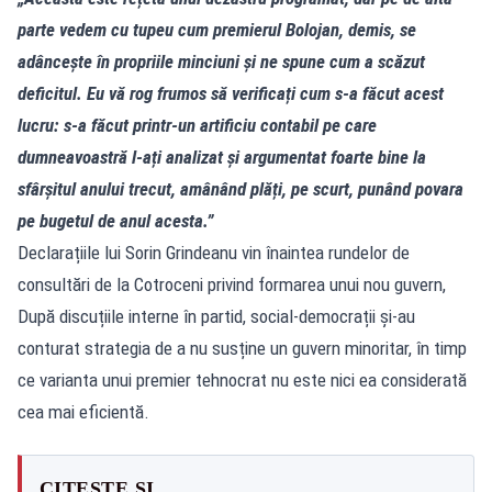
parte vedem cu tupeu cum premierul Bolojan, demis, se
adâncește în propriile minciuni și ne spune cum a scăzut
deficitul. Eu vă rog frumos să verificați cum s-a făcut acest
lucru: s-a făcut printr-un artificiu contabil pe care
dumneavoastră l-ați analizat și argumentat foarte bine la
sfârșitul anului trecut, amânând plăți, pe scurt, punând povara
pe bugetul de anul acesta.”
Declarațiile lui Sorin Grindeanu vin înaintea rundelor de
consultări de la Cotroceni privind formarea unui nou guvern,
După discuțiile interne în partid, social-democrații și-au
conturat strategia de a nu susține un guvern minoritar, în timp
ce varianta unui premier tehnocrat nu este nici ea considerată
cea mai eficientă.
CITEȘTE ȘI