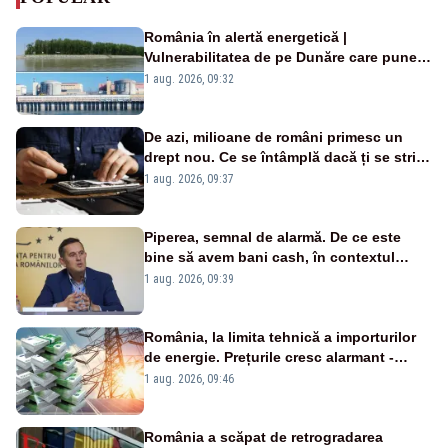
România în alertă energetică |
Vulnerabilitatea de pe Dunăre care pune
în pericol Centrala Cernavodă era
1 aug. 2026, 09:32
cunoscută de pe vremea lui Ceaușescu
De azi, milioane de români primesc un
drept nou. Ce se întâmplă dacă ți se strică
un produs
1 aug. 2026, 09:37
Piperea, semnal de alarmă. De ce este
bine să avem bani cash, în contextul
alertei energetice?
1 aug. 2026, 09:39
România, la limita tehnică a importurilor
de energie. Prețurile cresc alarmant -
Analiză Realitatea Plus
1 aug. 2026, 09:46
România a scăpat de retrogradarea