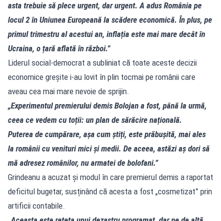
asta trebuie să plece urgent, dar urgent. A adus România pe
locul 2 în Uniunea Europeană la scădere economică. În plus, pe
primul trimestru al acestui an, inflația este mai mare decât în
Ucraina, o țară aflată în război.”
Liderul social-democrat a subliniat că toate aceste decizii
economice greșite i-au lovit în plin tocmai pe românii care
aveau cea mai mare nevoie de sprijin.
„Experimentul premierului demis Bolojan a fost, până la urmă,
ceea ce vedem cu toții: un plan de sărăcire națională.
Puterea de cumpărare, așa cum știți, este prăbușită, mai ales
la românii cu venituri mici și medii. De aceea, astăzi aș dori să
mă adresez românilor, nu armatei de bolofani.”
Grindeanu a acuzat și modul în care premierul demis a raportat
deficitul bugetar, susținând că acesta a fost „cosmetizat” prin
artificii contabile.
„Aceasta este rețeta unui dezastru programat, dar pe de altă