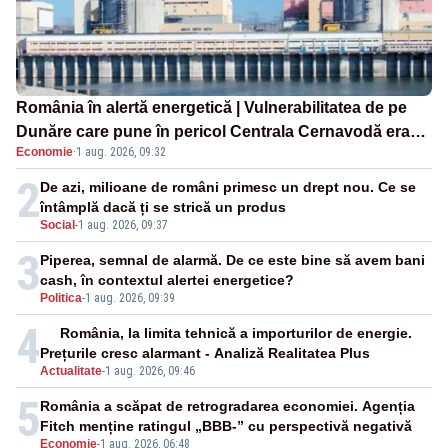
România în alertă energetică | Vulnerabilitatea de pe
Dunăre care pune în pericol Centrala Cernavodă era
Economie
·
1 aug. 2026, 09:32
cunoscută de pe vremea lui Ceaușescu
2
De azi, milioane de români primesc un drept nou. Ce se
întâmplă dacă ți se strică un produs
Social
-
1 aug. 2026, 09:37
3
Piperea, semnal de alarmă. De ce este bine să avem bani
cash, în contextul alertei energetice?
Politica
-
1 aug. 2026, 09:39
4
România, la limita tehnică a importurilor de energie.
Prețurile cresc alarmant - Analiză Realitatea Plus
Actualitate
-
1 aug. 2026, 09:46
5
România a scăpat de retrogradarea economiei. Agenția
Fitch menține ratingul „BBB-” cu perspectivă negativă
Economie
-
1 aug. 2026, 06:48