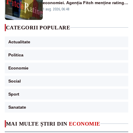
economiei. Agenția Fitch menține ratingul
„BBB-” cu perspectivă negativă
1 aug. 2026, 06:48
CATEGORII POPULARE
Actualitate
Politica
Economie
Social
Sport
Sanatate
MAI MULTE ȘTIRI DIN
ECONOMIE