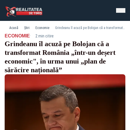
Acasă
Știri
Economie
Grindeanu îl acuză pe Bolojan că a transformat România „într-un deșert economic", în urma unui „plan de sărăcire națională”
·
ECONOMIE
2 min citire
Grindeanu îl acuză pe Bolojan că a
transformat România „într-un deșert
economic", în urma unui „plan de
sărăcire națională”