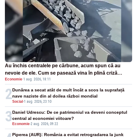
Au închis centralele pe cărbune, acum spun că au
nevoie de ele. Cum se pasează vina în plină criză
Economie
·
1 aug. 2026, 18:11
energetică
2
Dunărea a secat atât de mult încât a scos la suprafață
nave naziste din al doilea război mondial
Social
-
1 aug. 2026, 23:10
3
Daniel Udrescu: De ce patrimoniul va deveni conceptul
central al economiei viitoare?
Economie
-
2 aug. 2026, 09:22
Piperea (AUR): România a evitat retrogradarea la junk