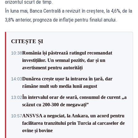
orizontul scurt de timp.
În luna mai, Banca Centrală a revizuit în creştere, la 4,6%, de la
3,8% anterior, prognoza de inflaţie pentru finalul anului.
CITEȘTE ȘI
România își păstrează ratingul recomandat
10:38
investițiilor. Un semnal pozitiv, dar și un
avertisment pentru autorități
Dunărea crește ușor la intrarea în țară, dar
14:03
rămâne mult sub media lunii august
În intervalul orar de seară, consumul de curent „a
13:02
scăzut cu 200-300 de megawați”
ANSVSA a negociat, la Ankara, un acord pentru
10:57
facilitarea tranzitului prin Turcia al carcaselor de
ovine și bovine