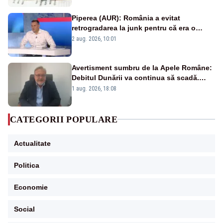
Piperea (AUR): România a evitat
retrogradarea la junk pentru că era o
catastrofă pentru bănci și fondurile de
2 aug. 2026, 10:01
pensii
Avertisment sumbru de la Apele Române:
Debitul Dunării va continua să scadă.
Cernavodă s-ar putea închide în 4 zile
1 aug. 2026, 18:08
CATEGORII POPULARE
Actualitate
Politica
Economie
Social