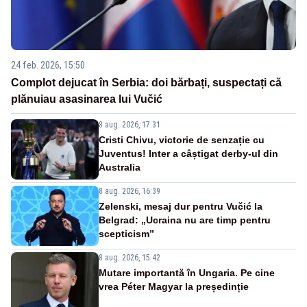
24 feb. 2026, 15:50
Complot dejucat în Serbia: doi bărbați, suspectați că
plănuiau asasinarea lui Vučić
8 aug. 2026, 17:31
Cristi Chivu, victorie de senzație cu
Juventus! Inter a câștigat derby-ul din
Australia
8 aug. 2026, 16:39
Zelenski, mesaj dur pentru Vučić la
Belgrad: „Ucraina nu are timp pentru
scepticism”
8 aug. 2026, 15:42
Mutare importantă în Ungaria. Pe cine
vrea Péter Magyar la președinție