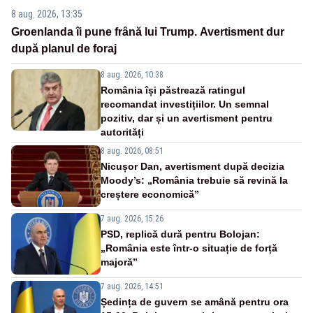
8 aug. 2026, 13:35
Groenlanda îi pune frână lui Trump. Avertisment dur
după planul de foraj
8 aug. 2026, 10:38
România își păstrează ratingul
recomandat investițiilor. Un semnal
pozitiv, dar și un avertisment pentru
autorități
8 aug. 2026, 08:51
Nicușor Dan, avertisment după decizia
Moody’s: „România trebuie să revină la
creștere economică”
7 aug. 2026, 15:26
PSD, replică dură pentru Bolojan:
„România este într-o situație de forță
majoră”
7 aug. 2026, 14:51
Ședința de guvern se amână pentru ora