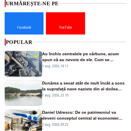
URMĂREȘTE-NE PE
Facebook
YouTube
POPULAR
Au închis centralele pe cărbune, acum
spun că au nevoie de ele. Cum se
pasează vina în plină criză energetică
1 aug. 2026, 18:11
Dunărea a secat atât de mult încât a scos
la suprafață nave naziste din al doilea
război mondial
1 aug. 2026, 23:10
Daniel Udrescu: De ce patrimoniul va
deveni conceptul central al economiei
viitoare?
2 aug. 2026, 09:22