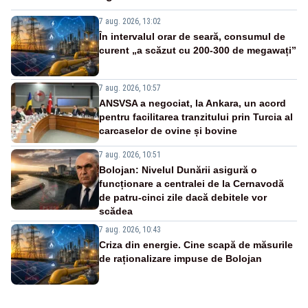
7 aug. 2026, 13:02
În intervalul orar de seară, consumul de
curent „a scăzut cu 200-300 de megawați”
7 aug. 2026, 10:57
ANSVSA a negociat, la Ankara, un acord
pentru facilitarea tranzitului prin Turcia al
carcaselor de ovine și bovine
7 aug. 2026, 10:51
Bolojan: Nivelul Dunării asigură o
funcționare a centralei de la Cernavodă
de patru-cinci zile dacă debitele vor
scădea
7 aug. 2026, 10:43
Criza din energie. Cine scapă de măsurile
de raționalizare impuse de Bolojan