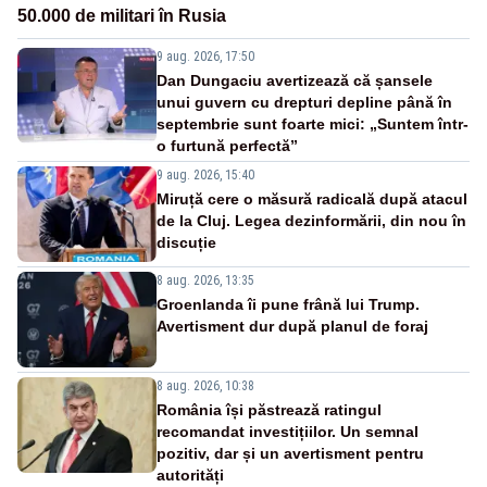
50.000 de militari în Rusia
9 aug. 2026, 17:50
Dan Dungaciu avertizează că șansele
unui guvern cu drepturi depline până în
septembrie sunt foarte mici: „Suntem într-
o furtună perfectă”
9 aug. 2026, 15:40
Miruță cere o măsură radicală după atacul
de la Cluj. Legea dezinformării, din nou în
discuție
8 aug. 2026, 13:35
Groenlanda îi pune frână lui Trump.
Avertisment dur după planul de foraj
8 aug. 2026, 10:38
România își păstrează ratingul
recomandat investițiilor. Un semnal
pozitiv, dar și un avertisment pentru
autorități