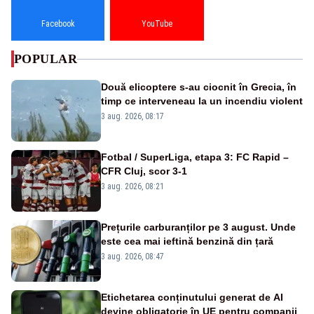
Facebook
YouTube
POPULAR
Două elicoptere s-au ciocnit în Grecia, în
timp ce interveneau la un incendiu violent
3 aug. 2026, 08:17
Fotbal / SuperLiga, etapa 3: FC Rapid –
CFR Cluj, scor 3-1
3 aug. 2026, 08:21
Prețurile carburanților pe 3 august. Unde
este cea mai ieftină benzină din țară
3 aug. 2026, 08:47
Etichetarea conținutului generat de AI
devine obligatorie în UE pentru companii