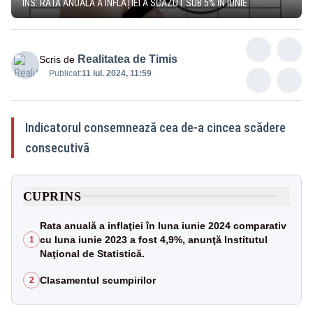
INS: RATA ANUALĂ A INFLAȚIEI A SCĂZUT SUB 5% ÎN IUNIE
Realitatea de Timis
Scris de
Publicat:
11 iul. 2024, 11:59
Indicatorul consemnează cea de-a cincea scădere
consecutivă
CUPRINS
Rata anuală a inflaţiei în luna iunie 2024 comparativ
cu luna iunie 2023 a fost 4,9%, anunţă Institutul
1
Naţional de Statistică.
Clasamentul scumpirilor
2