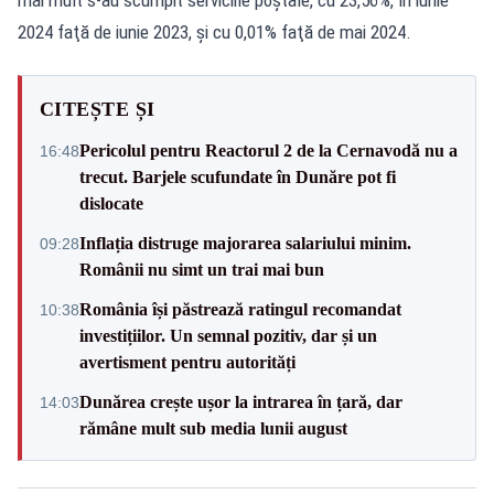
2024 faţă de iunie 2023, şi cu 0,01% faţă de mai 2024.
CITEȘTE ȘI
Pericolul pentru Reactorul 2 de la Cernavodă nu a
16:48
trecut. Barjele scufundate în Dunăre pot fi
dislocate
Inflația distruge majorarea salariului minim.
09:28
Românii nu simt un trai mai bun
România își păstrează ratingul recomandat
10:38
investițiilor. Un semnal pozitiv, dar și un
avertisment pentru autorități
Dunărea crește ușor la intrarea în țară, dar
14:03
rămâne mult sub media lunii august