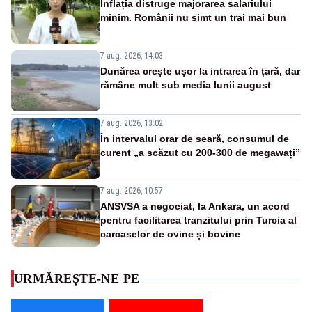
Inflația distruge majorarea salariului
minim. Românii nu simt un trai mai bun
7 aug. 2026, 14:03
Dunărea crește ușor la intrarea în țară, dar
rămâne mult sub media lunii august
7 aug. 2026, 13:02
În intervalul orar de seară, consumul de
curent „a scăzut cu 200-300 de megawați”
7 aug. 2026, 10:57
ANSVSA a negociat, la Ankara, un acord
pentru facilitarea tranzitului prin Turcia al
carcaselor de ovine și bovine
URMĂREȘTE-NE PE