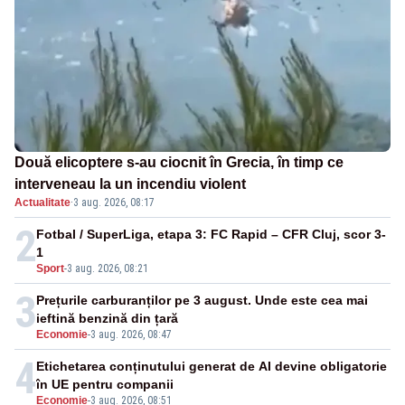
Două elicoptere s-au ciocnit în Grecia, în timp ce
interveneau la un incendiu violent
Actualitate
·
3 aug. 2026, 08:17
2
Fotbal / SuperLiga, etapa 3: FC Rapid – CFR Cluj, scor 3-
1
Sport
-
3 aug. 2026, 08:21
3
Prețurile carburanților pe 3 august. Unde este cea mai
ieftină benzină din țară
Economie
-
3 aug. 2026, 08:47
4
Etichetarea conținutului generat de AI devine obligatorie
în UE pentru companii
Economie
-
3 aug. 2026, 08:51