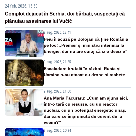
24 feb. 2026, 15:50
Complot dejucat în Serbia: doi bărbați, suspectați că
plănuiau asasinarea lui Vučić
9 aug. 2026, 22:41
Peiu îl acuză pe Bolojan că ține România
pe loc: „Premier și ministru interimar la
Energie, dar nu are curaj să ia o decizie”
9 aug. 2026, 21:25
Escaladare brutală în război. Rusia și
Ucraina s-au atacat cu drone și rachete
9 aug. 2026, 21:00
Ana Maria Păcuraru: „Cum am ajuns aici,
într-o țară cu resurse, cu un reactor
nuclear, cu un potențial energetic uriaș,
dar care se împrumută de curent de la
vecini?”
9 aug. 2026, 20:24