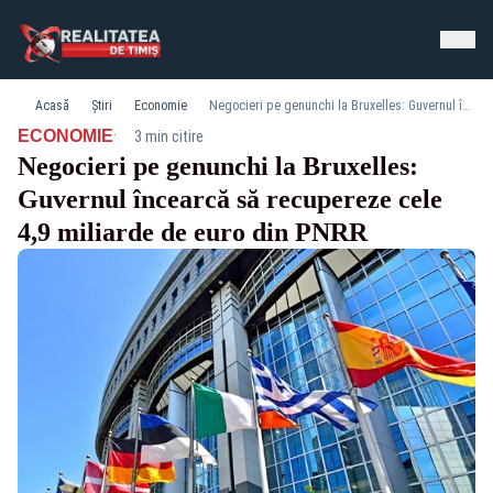
Acasă
Știri
Economie
Negocieri pe genunchi la Bruxelles: Guvernul încearcă să recupereze cele 4,9 miliarde de euro din PNRR
·
ECONOMIE
3 min citire
Negocieri pe genunchi la Bruxelles:
Guvernul încearcă să recupereze cele
4,9 miliarde de euro din PNRR