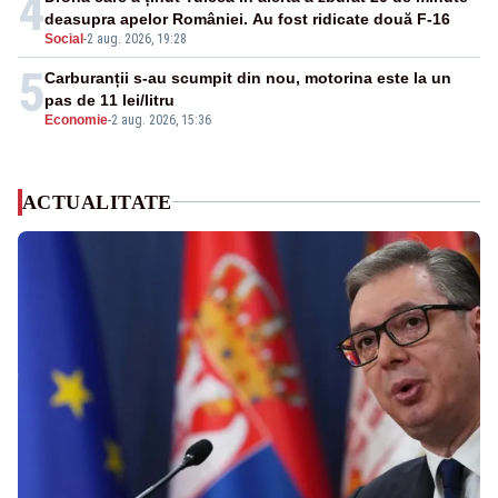
4
deasupra apelor României. Au fost ridicate două F-16
Social
-
2 aug. 2026, 19:28
5
Carburanții s-au scumpit din nou, motorina este la un
pas de 11 lei/litru
Economie
-
2 aug. 2026, 15:36
ACTUALITATE