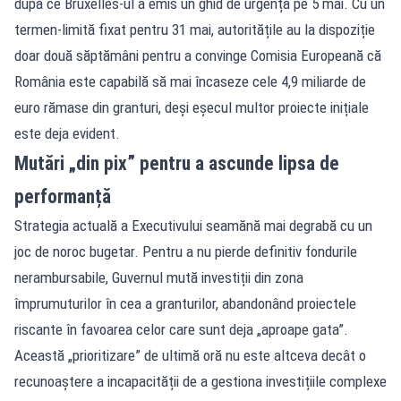
după ce Bruxelles-ul a emis un ghid de urgență pe 5 mai. Cu un
termen-limită fixat pentru 31 mai, autoritățile au la dispoziție
doar două săptămâni pentru a convinge Comisia Europeană că
România este capabilă să mai încaseze cele 4,9 miliarde de
euro rămase din granturi, deși eșecul multor proiecte inițiale
este deja evident.
Mutări „din pix” pentru a ascunde lipsa de
performanță
Strategia actuală a Executivului seamănă mai degrabă cu un
joc de noroc bugetar. Pentru a nu pierde definitiv fondurile
nerambursabile, Guvernul mută investiții din zona
împrumuturilor în cea a granturilor, abandonând proiectele
riscante în favoarea celor care sunt deja „aproape gata”.
Această „prioritizare” de ultimă oră nu este altceva decât o
recunoaștere a incapacității de a gestiona investițiile complexe