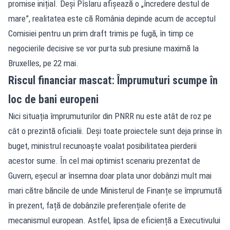
promise inițial. Deși Pîslaru afișează o „încredere destul de
mare”, realitatea este că România depinde acum de acceptul
Comisiei pentru un prim draft trimis pe fugă, în timp ce
negocierile decisive se vor purta sub presiune maximă la
Bruxelles, pe 22 mai.
Riscul financiar mascat: Împrumuturi scumpe în
loc de bani europeni
Nici situația împrumuturilor din PNRR nu este atât de roz pe
cât o prezintă oficialii. Deși toate proiectele sunt deja prinse în
buget, ministrul recunoaște voalat posibilitatea pierderii
acestor sume. În cel mai optimist scenariu prezentat de
Guvern, eșecul ar însemna doar plata unor dobânzi mult mai
mari către băncile de unde Ministerul de Finanțe se împrumută
în prezent, față de dobânzile preferențiale oferite de
mecanismul european. Astfel, lipsa de eficiență a Executivului