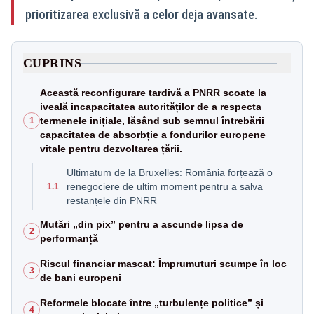
prioritizarea exclusivă a celor deja avansate.
CUPRINS
Această reconfigurare tardivă a PNRR scoate la
iveală incapacitatea autorităților de a respecta
termenele inițiale, lăsând sub semnul întrebării
1
capacitatea de absorbție a fondurilor europene
vitale pentru dezvoltarea țării.
Ultimatum de la Bruxelles: România forțează o
renegociere de ultim moment pentru a salva
1.1
restanțele din PNRR
Mutări „din pix” pentru a ascunde lipsa de
2
performanță
Riscul financiar mascat: Împrumuturi scumpe în loc
3
de bani europeni
Reformele blocate între „turbulențe politice” și
4