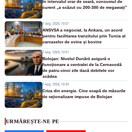
În intervalul orar de seară, consumul de
curent „a scăzut cu 200-300 de megawați”
7 aug. 2026, 10:57
ANSVSA a negociat, la Ankara, un acord
pentru facilitarea tranzitului prin Turcia al
carcaselor de ovine și bovine
7 aug. 2026, 10:51
Bolojan: Nivelul Dunării asigură o
funcționare a centralei de la Cernavodă
de patru-cinci zile dacă debitele vor
scădea
7 aug. 2026, 10:43
Criza din energie. Cine scapă de măsurile
de raționalizare impuse de Bolojan
URMĂREȘTE-NE PE