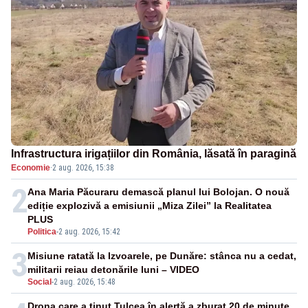
Infrastructura irigațiilor din România, lăsată în paragină
Economie
·
2 aug. 2026, 15:38
2
Ana Maria Păcuraru demască planul lui Bolojan. O nouă
ediție explozivă a emisiunii „Miza Zilei” la Realitatea
PLUS
Politica
-
2 aug. 2026, 15:42
3
Misiune ratată la Izvoarele, pe Dunăre: stânca nu a cedat,
militarii reiau detonările luni – VIDEO
Social
-
2 aug. 2026, 15:48
Drona care a ținut Tulcea în alertă a zburat 20 de minute