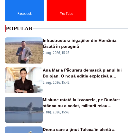
Facebook
YouTube
POPULAR
Infrastructura irigațiilor din România,
lăsată în paragină
2 aug. 2026, 15:38
Ana Maria Păcuraru demască planul lui
Bolojan. O nouă ediție explozivă a
emisiunii „Miza Zilei” la Realitatea PLUS
2 aug. 2026, 15:42
Misiune ratată la Izvoarele, pe Dunăre:
stânca nu a cedat, militarii reiau
detonările luni – VIDEO
2 aug. 2026, 15:48
Drona care a ținut Tulcea în alertă a