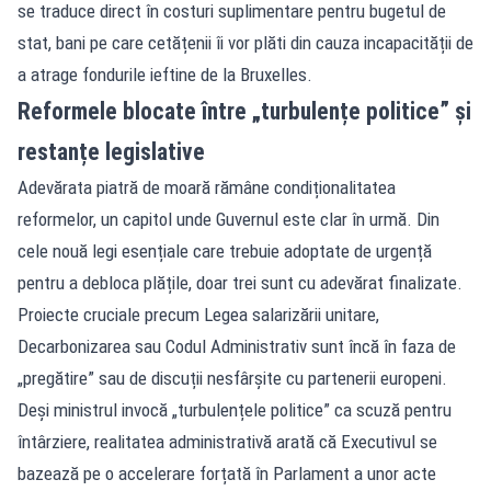
se traduce direct în costuri suplimentare pentru bugetul de
stat, bani pe care cetățenii îi vor plăti din cauza incapacității de
a atrage fondurile ieftine de la Bruxelles.
Reformele blocate între „turbulențe politice” și
restanțe legislative
Adevărata piatră de moară rămâne condiționalitatea
reformelor, un capitol unde Guvernul este clar în urmă. Din
cele nouă legi esențiale care trebuie adoptate de urgență
pentru a debloca plățile, doar trei sunt cu adevărat finalizate.
Proiecte cruciale precum Legea salarizării unitare,
Decarbonizarea sau Codul Administrativ sunt încă în faza de
„pregătire” sau de discuții nesfârșite cu partenerii europeni.
Deși ministrul invocă „turbulențele politice” ca scuză pentru
întârziere, realitatea administrativă arată că Executivul se
bazează pe o accelerare forțată în Parlament a unor acte