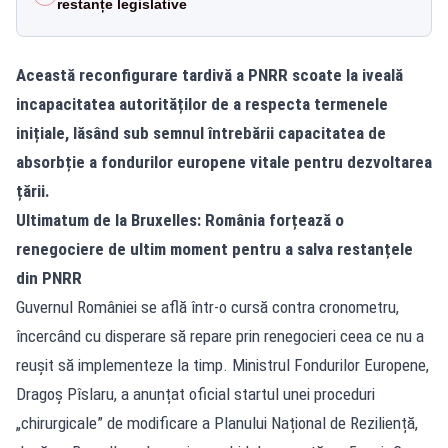
restanțe legislative
Această reconfigurare tardivă a PNRR scoate la iveală
incapacitatea autorităților de a respecta termenele
inițiale, lăsând sub semnul întrebării capacitatea de
absorbție a fondurilor europene vitale pentru dezvoltarea
țării.
Ultimatum de la Bruxelles: România forțează o
renegociere de ultim moment pentru a salva restanțele
din PNRR
Guvernul României se află într-o cursă contra cronometru,
încercând cu disperare să repare prin renegocieri ceea ce nu a
reușit să implementeze la timp. Ministrul Fondurilor Europene,
Dragoș Pîslaru, a anunțat oficial startul unei proceduri
„chirurgicale” de modificare a Planului Național de Reziliență,