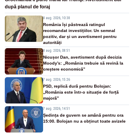
după planul de foraj
8 aug. 2026, 10:38
România își păstrează ratingul
recomandat investițiilor. Un semnal
pozitiv, dar și un avertisment pentru
autorități
8 aug. 2026, 08:51
Nicușor Dan, avertisment după decizia
Moody’s: „România trebuie să revină la
creștere economică”
7 aug. 2026, 15:26
PSD, replică dură pentru Bolojan:
„România este într-o situație de forță
majoră”
7 aug. 2026, 14:51
Ședința de guvern se amână pentru ora
15:00. Bolojan nu a obținut toate avizele