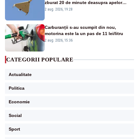
zburat 20 de minute deasupra apelor
României. Au fost ridicate două F-16
2 aug. 2026, 19:28
Carburanții s-au scumpit din nou,
motorina este la un pas de 11 lei/litru
2 aug. 2026, 15:36
CATEGORII POPULARE
Actualitate
Politica
Economie
Social
Sport