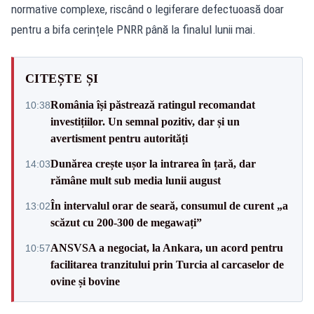
normative complexe, riscând o legiferare defectuoasă doar
pentru a bifa cerințele PNRR până la finalul lunii mai.
CITEȘTE ȘI
România își păstrează ratingul recomandat
10:38
investițiilor. Un semnal pozitiv, dar și un
avertisment pentru autorități
Dunărea crește ușor la intrarea în țară, dar
14:03
rămâne mult sub media lunii august
În intervalul orar de seară, consumul de curent „a
13:02
scăzut cu 200-300 de megawați”
ANSVSA a negociat, la Ankara, un acord pentru
10:57
facilitarea tranzitului prin Turcia al carcaselor de
ovine și bovine