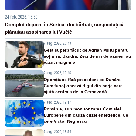
24 feb. 2026, 15:50
Complot dejucat în Serbia: doi bărbați, suspectați că
plănuiau asasinarea lui Vučić
7 aug. 2026, 20:43
Gest superb făcut de Adrian Mutu pentru
soția sa, Sandra. Zeci de mii de oameni au
văzut imaginile
7 aug. 2026, 19:45
Operațiune fără precedent pe Dunăre.
Cum funcționează digul din barje care
ajută centrala de la Cernavodă
7 aug. 2026, 19:17
România, sub monitorizarea Comisiei
Europene din cauza crizei energetice. Ce
cere Victor Negrescu
7 aug. 2026, 18:56