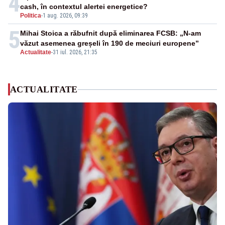
4
cash, în contextul alertei energetice?
Politica
-
1 aug. 2026, 09:39
5
Mihai Stoica a răbufnit după eliminarea FCSB: „N-am
văzut asemenea greșeli în 190 de meciuri europene”
Actualitate
-
31 iul. 2026, 21:35
ACTUALITATE