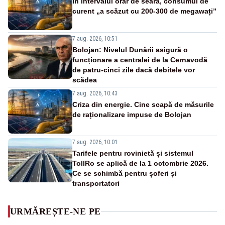
În intervalul orar de seară, consumul de
curent „a scăzut cu 200-300 de megawați”
7 aug. 2026, 10:51
Bolojan: Nivelul Dunării asigură o
funcționare a centralei de la Cernavodă
de patru-cinci zile dacă debitele vor
scădea
7 aug. 2026, 10:43
Criza din energie. Cine scapă de măsurile
de raționalizare impuse de Bolojan
7 aug. 2026, 10:01
Tarifele pentru rovinietă și sistemul
TollRo se aplică de la 1 octombrie 2026.
Ce se schimbă pentru șoferi și
transportatori
URMĂREȘTE-NE PE