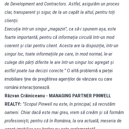
de Development and Contractors. Astfel, asigurăm un proces
clar, transparent și sigur, de la un capăt la altul, pentru toți
clienții.
Execuția într-un singur „magazin”, ca să-i spunem așa, este
foarte importantă, pentru că informația circulă într-un mod
coerent și clar pentru client. Acesta are la dispoziție, într-un
singur loc, toate informațiile pe care, în mod normal, le-ar
culege din părți diferite le are într-un singur loc agregat și
astfel poate lua decizii corecte.”
O altă problemă a pieței
imobiliare ține de pregătirea agenților de vânzare cu care
românii interacționează.
Răzvan Crăiniceanu - MANAGING PARTNER PINWELL
REALTY:
”Scopul Pinwell nu este, în principal, să recrutăm
oameni. Chiar dacă este mai greu, vrem să creăm și să formăm
profesioniști, pentru că în România, la ora actuală, meseria de
agent imobiliar sau broker nu este reglementată.