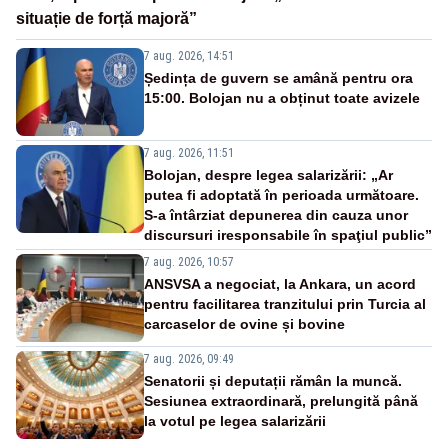
situație de forță majoră”
7 aug. 2026, 14:51
Ședința de guvern se amână pentru ora
15:00. Bolojan nu a obținut toate avizele
7 aug. 2026, 11:51
Bolojan, despre legea salarizării: „Ar
putea fi adoptată în perioada următoare.
S-a întârziat depunerea din cauza unor
discursuri iresponsabile în spaţiul public”
7 aug. 2026, 10:57
ANSVSA a negociat, la Ankara, un acord
pentru facilitarea tranzitului prin Turcia al
carcaselor de ovine și bovine
7 aug. 2026, 09:49
Senatorii și deputații rămân la muncă.
Sesiunea extraordinară, prelungită până
la votul pe legea salarizării