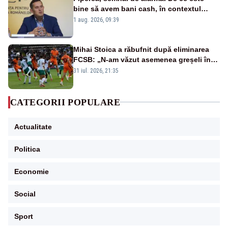
bine să avem bani cash, în contextul
alertei energetice?
1 aug. 2026, 09:39
Mihai Stoica a răbufnit după eliminarea
FCSB: „N-am văzut asemenea greșeli în
190 de meciuri europene”
31 iul. 2026, 21:35
CATEGORII POPULARE
Actualitate
Politica
Economie
Social
Sport