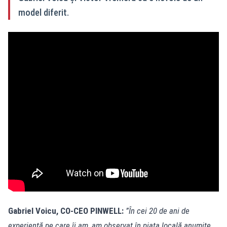
model diferit.
Gabriel Voicu, CO-CEO PINWELL:
”În cei 20 de ani de
experiență pe care îi am, am observat în piața locală anumite