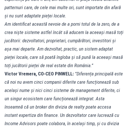
patternuri care, de cele mai multe ori, sunt importate din afară
și nu sunt adaptate pieței locale.
Am identificat această nevoie de a porni totul de la zero, de a
crea niște sisteme astfel încât să aducem la aceeași masă toți
jucătorii: dezvoltatori, proprietari, cumpărători, investitori și
așa mai departe. Am dezvoltat, practic, un sistem adaptat
pieței locale, care să poată îngloba și să pună la aceeași masă
toți jucătorii pieței de real estate din România.”
Victor Vremera, CO-CEO PINWELL:
”Diferența principală este
că noi nu avem cinci companii diferite care funcționează sub
același nume și nici cinci sisteme de management diferite, ci
un singur ecosistem care funcționează integrat. Asta
înseamnă că un broker din divizia de realty poate accesa
instant expertiza din finance. Un dezvoltator care lucrează cu
Income Advisors poate colabora, în același timp, și cu divizia