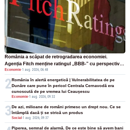
România a scăpat de retrogradarea economiei.
Agenția Fitch menține ratingul „BBB-” cu perspectivă
Economie
·
1 aug. 2026, 06:48
negativă
2
România în alertă energetică | Vulnerabilitatea de pe
Dunăre care pune în pericol Centrala Cernavodă era
cunoscută de pe vremea lui Ceaușescu
Economie
-
1 aug. 2026, 09:32
3
De azi, milioane de români primesc un drept nou. Ce se
întâmplă dacă ți se strică un produs
Social
-
1 aug. 2026, 09:37
Piperea, semnal de alarmă. De ce este bine să avem bani