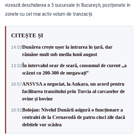
vizează deschiderea a 5 sucursale în București, poziționate în
zonele cu cel mai activ volum de tranzacții.
CITEȘTE ȘI
Dunărea crește ușor la intrarea în țară, dar
14:03
rămâne mult sub media lunii august
În intervalul orar de seară, consumul de curent „a
13:02
scăzut cu 200-300 de megawați”
ANSVSA a negociat, la Ankara, un acord pentru
10:57
facilitarea tranzitului prin Turcia al carcaselor de
ovine și bovine
Bolojan: Nivelul Dunării asigură o funcționare a
10:51
centralei de la Cernavodă de patru-cinci zile dacă
debitele vor scădea