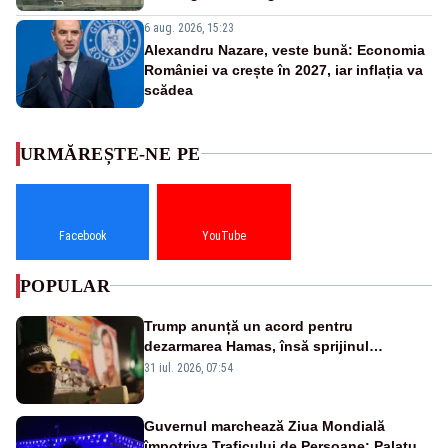
6 aug. 2026, 15:23
Alexandru Nazare, veste bună: Economia
României va crește în 2027, iar inflația va
scădea
URMĂREȘTE-NE PE
Facebook
YouTube
POPULAR
Trump anunță un acord pentru
dezarmarea Hamas, însă sprijinul
Israelului rămâne incert
31 iul. 2026, 07:54
Guvernul marchează Ziua Mondială
împotriva Traficului de Persoane: Palatul