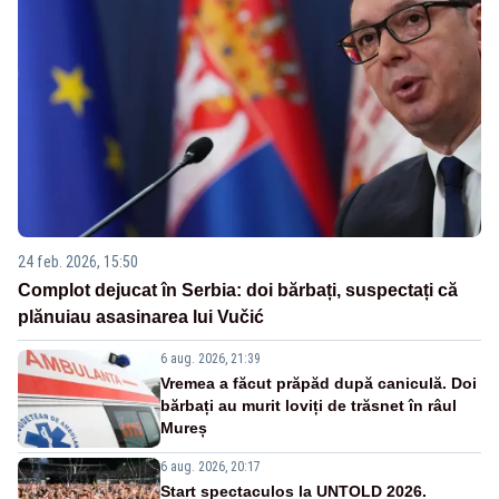
24 feb. 2026, 15:50
Complot dejucat în Serbia: doi bărbați, suspectați că
plănuiau asasinarea lui Vučić
6 aug. 2026, 21:39
Vremea a făcut prăpăd după caniculă. Doi
bărbați au murit loviți de trăsnet în râul
Mureș
6 aug. 2026, 20:17
Start spectaculos la UNTOLD 2026.