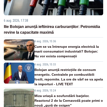
6 aug. 2026, 17:38
Ilie Bolojan anunță ieftinirea carburanților: Petromidia
revine la capacitate maximă
6 aug. 2026, 15:36
Cum se va întrerupe energia electrică la
marii consumatori industriali? Bolojan:
Nu vor exista compensații
6 aug. 2026, 15:33
Bolojan anunță restricțiile de consum
energetic. Centralele pe combustibili
fosili, repornite. La ore de vârf se va apela
la importuri - LIVE TEXT
6 aug. 2026, 15:24
Miza uriașă a scufundării barjelor.
Reactorul 2 de la Cernavodă poate primi o
nouă „gură de oxigen”