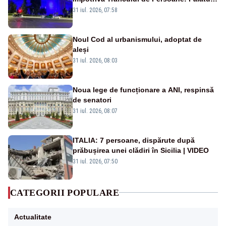
Victoria, iluminat în albastru
31 iul. 2026, 07:58
Noul Cod al urbanismului, adoptat de
aleși
31 iul. 2026, 08:03
Noua lege de funcționare a ANI, respinsă
de senatori
31 iul. 2026, 08:07
ITALIA: 7 persoane, dispărute după
prăbușirea unei clădiri în Sicilia | VIDEO
31 iul. 2026, 07:50
CATEGORII POPULARE
Actualitate