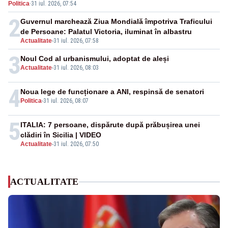
Politica
·
31 iul. 2026, 07:54
2
Guvernul marchează Ziua Mondială împotriva Traficului
de Persoane: Palatul Victoria, iluminat în albastru
Actualitate
-
31 iul. 2026, 07:58
3
Noul Cod al urbanismului, adoptat de aleși
Actualitate
-
31 iul. 2026, 08:03
4
Noua lege de funcționare a ANI, respinsă de senatori
Politica
-
31 iul. 2026, 08:07
5
ITALIA: 7 persoane, dispărute după prăbușirea unei
clădiri în Sicilia | VIDEO
Actualitate
-
31 iul. 2026, 07:50
ACTUALITATE