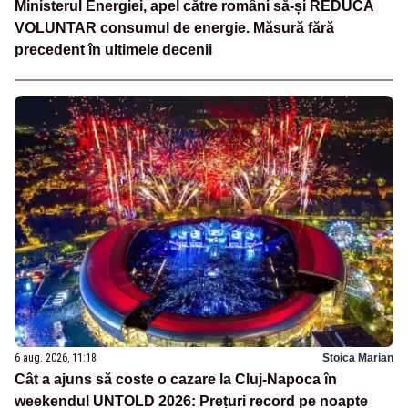
Ministerul Energiei, apel către români să-și REDUCĂ
VOLUNTAR consumul de energie. Măsură fără
precedent în ultimele decenii
6 aug. 2026, 11:18
Stoica Marian
Cât a ajuns să coste o cazare la Cluj-Napoca în
weekendul UNTOLD 2026: Prețuri record pe noapte