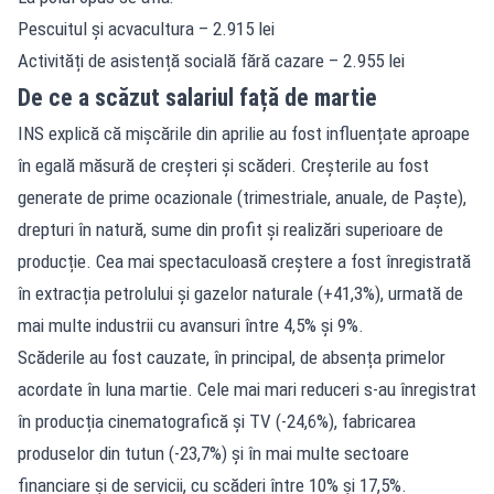
Pescuitul și acvacultura – 2.915 lei
Activități de asistență socială fără cazare – 2.955 lei
De ce a scăzut salariul față de martie
INS explică că mișcările din aprilie au fost influențate aproape
în egală măsură de creșteri și scăderi. Creșterile au fost
generate de prime ocazionale (trimestriale, anuale, de Paște),
drepturi în natură, sume din profit și realizări superioare de
producție. Cea mai spectaculoasă creștere a fost înregistrată
în extracția petrolului și gazelor naturale (+41,3%), urmată de
mai multe industrii cu avansuri între 4,5% și 9%.
Scăderile au fost cauzate, în principal, de absența primelor
acordate în luna martie. Cele mai mari reduceri s-au înregistrat
în producția cinematografică și TV (-24,6%), fabricarea
produselor din tutun (-23,7%) și în mai multe sectoare
financiare și de servicii, cu scăderi între 10% și 17,5%.