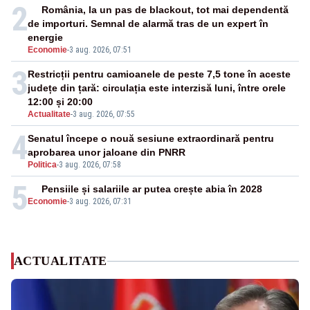
2
România, la un pas de blackout, tot mai dependentă
de importuri. Semnal de alarmă tras de un expert în
energie
Economie
-
3 aug. 2026, 07:51
3
Restricții pentru camioanele de peste 7,5 tone în aceste
județe din țară: circulația este interzisă luni, între orele
12:00 și 20:00
Actualitate
-
3 aug. 2026, 07:55
4
Senatul începe o nouă sesiune extraordinară pentru
aprobarea unor jaloane din PNRR
Politica
-
3 aug. 2026, 07:58
5
Pensiile și salariile ar putea crește abia în 2028
Economie
-
3 aug. 2026, 07:31
ACTUALITATE