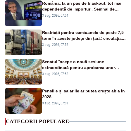
România, la un pas de blackout, tot mai
dependentă de importuri. Semnal de
alarmă tras de un expert în energie
3 aug. 2026, 07:51
Restricții pentru camioanele de peste 7,5
tone în aceste județe din țară: circulația
este interzisă luni, între orele 12:00 și
3 aug. 2026, 07:55
20:00
Senatul începe o nouă sesiune
extraordinară pentru aprobarea unor
jaloane din PNRR
3 aug. 2026, 07:58
Pensiile și salariile ar putea crește abia în
2028
3 aug. 2026, 07:31
CATEGORII POPULARE