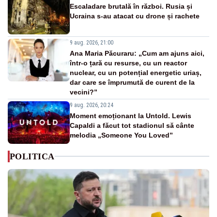
Escaladare brutală în război. Rusia și
Ucraina s-au atacat cu drone și rachete
9 aug. 2026, 21:00
Ana Maria Păcuraru: „Cum am ajuns aici,
într-o țară cu resurse, cu un reactor
nuclear, cu un potențial energetic uriaș,
dar care se împrumută de curent de la
vecini?”
9 aug. 2026, 20:24
Moment emoționant la Untold. Lewis
Capaldi a făcut tot stadionul să cânte
melodia „Someone You Loved”
POLITICA