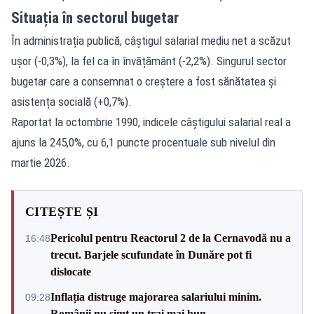
Situația în sectorul bugetar
În administrația publică, câștigul salarial mediu net a scăzut
ușor (-0,3%), la fel ca în învățământ (-2,2%). Singurul sector
bugetar care a consemnat o creștere a fost sănătatea și
asistența socială (+0,7%).
Raportat la octombrie 1990, indicele câștigului salarial real a
ajuns la 245,0%, cu 6,1 puncte procentuale sub nivelul din
martie 2026.
CITEȘTE ȘI
Pericolul pentru Reactorul 2 de la Cernavodă nu a
16:48
trecut. Barjele scufundate în Dunăre pot fi
dislocate
Inflația distruge majorarea salariului minim.
09:28
Românii nu simt un trai mai bun