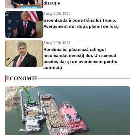
discuție
8 aug. 2026, 13:35
Groenlanda îi pune frână lui Trump.
Avertisment dur după planul de foraj
8 aug. 2026, 10:38
România își păstrează ratingul
recomandat investițiilor. Un semnal
pozitiv, dar și un avertisment pentru
autorități
ECONOMIE