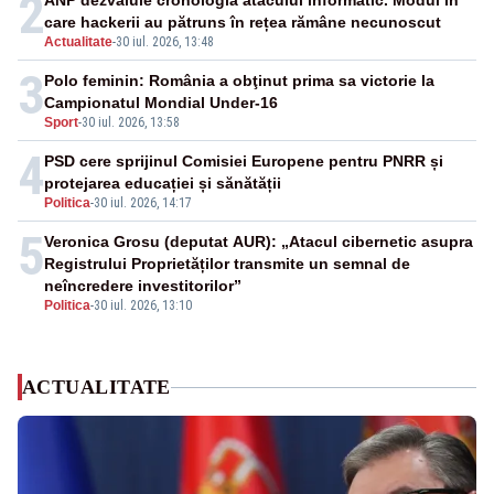
2
ANP dezvăluie cronologia atacului informatic. Modul în
care hackerii au pătruns în rețea rămâne necunoscut
Actualitate
-
30 iul. 2026, 13:48
3
Polo feminin: România a obţinut prima sa victorie la
Campionatul Mondial Under-16
Sport
-
30 iul. 2026, 13:58
4
PSD cere sprijinul Comisiei Europene pentru PNRR și
protejarea educației și sănătății
Politica
-
30 iul. 2026, 14:17
5
Veronica Grosu (deputat AUR): „Atacul cibernetic asupra
Registrului Proprietăților transmite un semnal de
neîncredere investitorilor”
Politica
-
30 iul. 2026, 13:10
ACTUALITATE