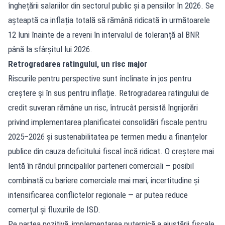
înghețării salariilor din sectorul public și a pensiilor în 2026. Se
așteaptă ca inflația totală să rămână ridicată în următoarele
12 luni înainte de a reveni în intervalul de toleranță al BNR
până la sfârșitul lui 2026.
Retrogradarea ratingului, un risc major
Riscurile pentru perspective sunt înclinate în jos pentru
creștere și în sus pentru inflație. Retrogradarea ratingului de
credit suveran rămâne un risc, întrucât persistă îngrijorări
privind implementarea planificatei consolidări fiscale pentru
2025–2026 și sustenabilitatea pe termen mediu a finanțelor
publice din cauza deficitului fiscal încă ridicat. O creștere mai
lentă în rândul principalilor parteneri comerciali — posibil
combinată cu bariere comerciale mai mari, incertitudine și
intensificarea conflictelor regionale — ar putea reduce
comerțul și fluxurile de ISD.
Pe partea pozitivă, implementarea puternică a ajustării fiscale