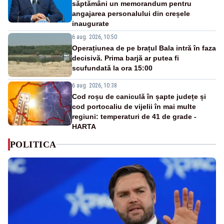
săptămâni un memorandum pentru
angajarea personalului din creșele
inaugurate
6 aug. 2026, 10:50
Operațiunea de pe brațul Bala intră în faza
decisivă. Prima barjă ar putea fi
scufundată la ora 15:00
6 aug. 2026, 10:38
Cod roșu de caniculă în șapte județe și
cod portocaliu de vijelii în mai multe
regiuni: temperaturi de 41 de grade -
HARTA
POLITICA