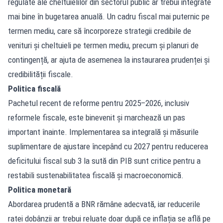
regulate ale cheltuielilor din sectorul public ar trebui integrate
mai bine în bugetarea anuală. Un cadru fiscal mai puternic pe
termen mediu, care să încorporeze strategii credibile de
venituri și cheltuieli pe termen mediu, precum și planuri de
contingență, ar ajuta de asemenea la instaurarea prudenței și
credibilității fiscale.
Politica fiscală
Pachetul recent de reforme pentru 2025–2026, inclusiv
reformele fiscale, este binevenit și marchează un pas
important înainte. Implementarea sa integrală și măsurile
suplimentare de ajustare începând cu 2027 pentru reducerea
deficitului fiscal sub 3 la sută din PIB sunt critice pentru a
restabili sustenabilitatea fiscală și macroeconomică.
Politica monetară
Abordarea prudentă a BNR rămâne adecvată, iar reducerile
ratei dobânzii ar trebui reluate doar după ce inflația se află pe