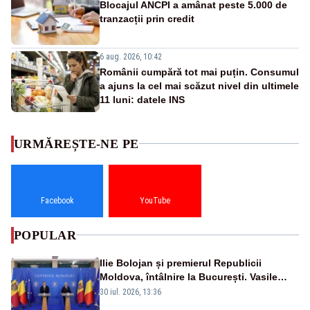
Blocajul ANCPI a amânat peste 5.000 de
tranzacții prin credit
6 aug. 2026, 10:42
Românii cumpără tot mai puțin. Consumul
a ajuns la cel mai scăzut nivel din ultimele
11 luni: datele INS
URMĂREȘTE-NE PE
Facebook
YouTube
POPULAR
Ilie Bolojan și premierul Republicii
Moldova, întâlnire la București. Vasile
Tofan, primit cu onoruri militare
30 iul. 2026, 13:36