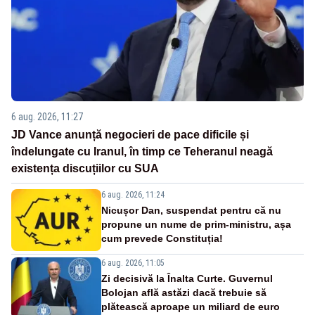
6 aug. 2026, 11:27
JD Vance anunță negocieri de pace dificile și
îndelungate cu Iranul, în timp ce Teheranul neagă
existența discuțiilor cu SUA
6 aug. 2026, 11:24
Nicușor Dan, suspendat pentru că nu
propune un nume de prim-ministru, așa
cum prevede Constituția!
6 aug. 2026, 11:05
Zi decisivă la Înalta Curte. Guvernul
Bolojan află astăzi dacă trebuie să
plătească aproape un miliard de euro