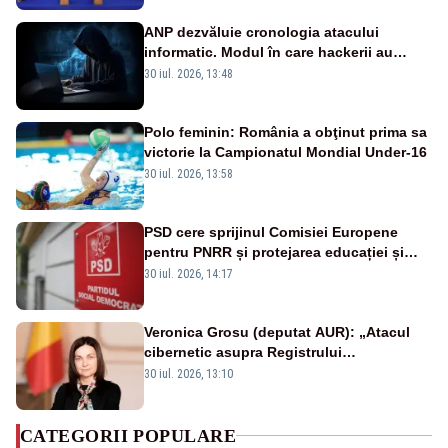
ANP dezvăluie cronologia atacului
informatic. Modul în care hackerii au
pătruns în rețea rămâne necunoscut
30 iul. 2026, 13:48
Polo feminin: România a obţinut prima sa
victorie la Campionatul Mondial Under-16
30 iul. 2026, 13:58
PSD cere sprijinul Comisiei Europene
pentru PNRR și protejarea educației și
sănătății
30 iul. 2026, 14:17
Veronica Grosu (deputat AUR): „Atacul
cibernetic asupra Registrului
Proprietăților transmite un semnal de
30 iul. 2026, 13:10
neîncredere investitorilor”
CATEGORII POPULARE