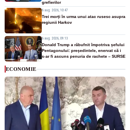
grefierilor
6 aug. 2026, 10:47
Trei morți în urma unui atac rusesc asupra
regiunii Harkov
6 aug. 2026, 09:13
Donald Trump a răbufnit împotriva șefului
Pentagonului: președintele, enervat că i
s-ar fi ascuns penuria de rachete – SURSE
ECONOMIE