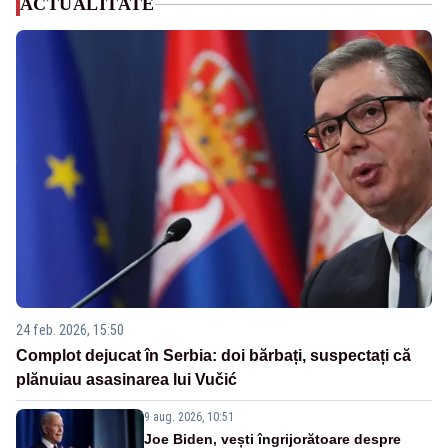
ACTUALITATE
24 feb. 2026, 15:50
Complot dejucat în Serbia: doi bărbați, suspectați că
plănuiau asasinarea lui Vučić
9 aug. 2026, 10:51
Joe Biden, vești îngrijorătoare despre