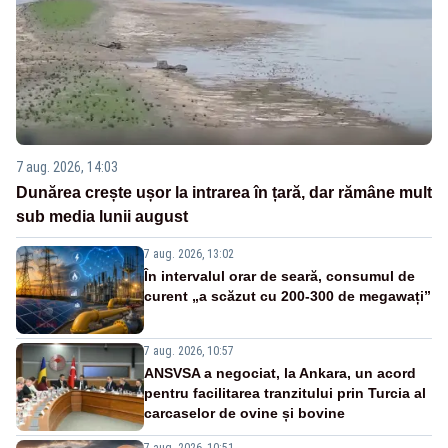
7 aug. 2026, 14:03
Dunărea crește ușor la intrarea în țară, dar rămâne mult
sub media lunii august
7 aug. 2026, 13:02
În intervalul orar de seară, consumul de
curent „a scăzut cu 200-300 de megawați”
7 aug. 2026, 10:57
ANSVSA a negociat, la Ankara, un acord
pentru facilitarea tranzitului prin Turcia al
carcaselor de ovine și bovine
7 aug. 2026, 10:51