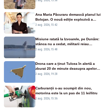
2 aug. 2026, 15:38
Ana Maria Păcuraru demască planul lui
Bolojan. O nouă ediție explozivă a
emisiunii „Miza Zilei” la Realitatea PLUS
2 aug. 2026, 15:42
Misiune ratată la Izvoarele, pe Dunăre:
stânca nu a cedat, militarii reiau
detonările luni – VIDEO
2 aug. 2026, 15:48
Drona care a ținut Tulcea în alertă a
zburat 20 de minute deasupra apelor
României. Au fost ridicate două F-16
2 aug. 2026, 19:28
Carburanții s-au scumpit din nou,
motorina este la un pas de 11 lei/litru
2 aug. 2026, 15:36