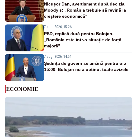
Nicușor Dan, avertisment după decizia
Moody’s: „România trebuie să revină la
creștere economică”
7 aug. 2026, 15:26
PSD, replică dură pentru Bolojan:
„România este într-o situație de forță
majoră”
7 aug. 2026, 14:51
Ședința de guvern se amână pentru ora
15:00. Bolojan nu a obținut toate avizele
ECONOMIE