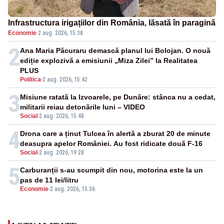
Infrastructura irigațiilor din România, lăsată în paragină
Economie
·
2 aug. 2026, 15:38
2
Ana Maria Păcuraru demască planul lui Bolojan. O nouă
ediție explozivă a emisiunii „Miza Zilei” la Realitatea
PLUS
Politica
-
2 aug. 2026, 15:42
3
Misiune ratată la Izvoarele, pe Dunăre: stânca nu a cedat,
militarii reiau detonările luni – VIDEO
Social
-
2 aug. 2026, 15:48
4
Drona care a ținut Tulcea în alertă a zburat 20 de minute
deasupra apelor României. Au fost ridicate două F-16
Social
-
2 aug. 2026, 19:28
5
Carburanții s-au scumpit din nou, motorina este la un
pas de 11 lei/litru
Economie
-
2 aug. 2026, 15:36