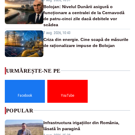
Bolojan: Nivelul Dunării asigură o
funcționare a centralei de la Cernavodă
de patru-cinci zile dacă debitele vor
scădea
7 aug. 2026, 10:43
Criza din energie. Cine scapă de măsurile
de raționalizare impuse de Bolojan
URMĂREȘTE-NE PE
Facebook
YouTube
POPULAR
Infrastructura irigațiilor din România,
lăsată în paragină