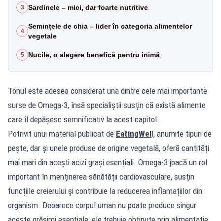
Sardinele – mici, dar foarte nutritive
3
Semințele de chia – lider în categoria alimentelor
4
vegetale
Nucile, o alegere benefică pentru inimă
5
Tonul este adesea considerat una dintre cele mai importante
surse de Omega-3, însă specialiștii susțin că există alimente
care îl depășesc semnificativ la acest capitol.
Potrivit unui material publicat de
EatingWel
l, anumite tipuri de
pește, dar și unele produse de origine vegetală, oferă cantități
mai mari din acești acizi grași esențiali. Omega-3 joacă un rol
important în menținerea sănătății cardiovasculare, susțin
funcțiile creierului și contribuie la reducerea inflamațiilor din
organism. Deoarece corpul uman nu poate produce singur
aceste grăsimi esențiale, ele trebuie obținute prin alimentație.