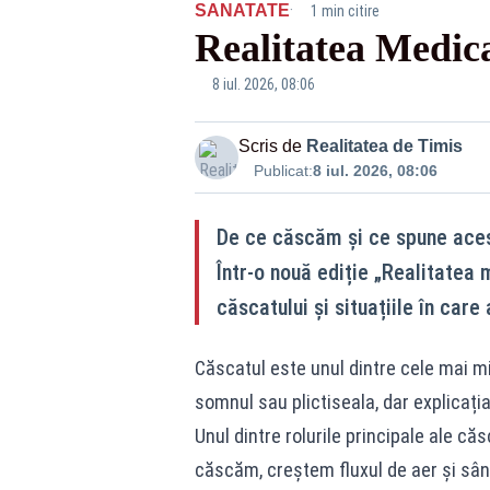
·
SANATATE
1 min citire
Realitatea Medic
8 iul. 2026, 08:06
Scris de
Realitatea de Timis
Publicat:
8 iul. 2026, 08:06
De ce căscăm și ce spune aces
Într-o nouă ediție „Realitatea
căscatului și situațiile în ca
Căscatul este unul dintre cele mai mi
somnul sau plictiseala, dar explicaț
Unul dintre rolurile principale ale că
căscăm, creștem fluxul de aer și sâng