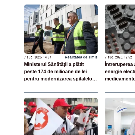
7 aug. 2026, 14:34
Realitatea de Timis
7 aug. 2026, 12:52
Ministerul Sănătății a plătit
Întreruperea 
peste 174 de milioane de lei
energie electr
pentru modernizarea spitalelor,
medicamente 
în doar o săptămână
pacienții