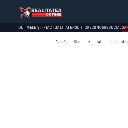
ULTIMELE ȘTIRI
ACTUALITATE
POLITICA
ECONOMIE
SOCIAL
SA
Acasă
Știri
Sanatate
Realitate