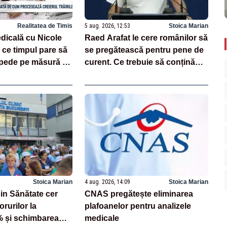
Realitatea de Timis
5 aug. 2026, 12:53
Stoica Marian
dicală cu Nicole
Raed Arafat le cere românilor să
 ce timpul pare să
se pregătească pentru pene de
epede pe măsură ce
curent. Ce trebuie să conțină
kitul de urgență
Stoica Marian
4 aug. 2026, 14:09
Stoica Marian
din Sănătate cer
CNAS pregătește eliminarea
rurilor la
plafoanelor pentru analizele
 și schimbarea
medicale