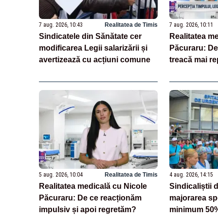
7 aug. 2026, 10:43
Realitatea de Timis
7 aug. 2026, 10:11
Sindicatele din Sănătate cer
Realitatea me
modificarea Legii salarizării și
Păcuraru: De
avertizează cu acțiuni comune
treacă mai r
îmbătrânim?
5 aug. 2026, 10:04
Realitatea de Timis
4 aug. 2026, 14:15
Realitatea medicală cu Nicole
Sindicaliștii 
Păcuraru: De ce reacționăm
majorarea spo
impulsiv și apoi regretăm?
minimum 50%