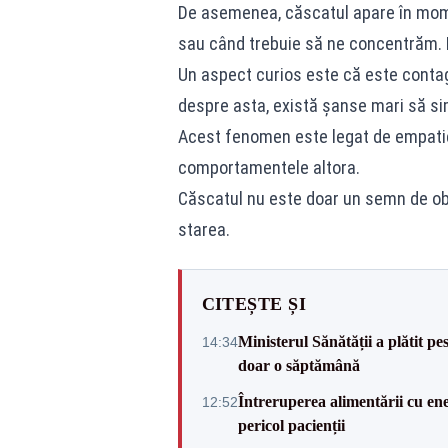
De asemenea, căscatul apare în mome
sau când trebuie să ne concentrăm. 
Un aspect curios este că este contag
despre asta, există șanse mari să sim
Acest fenomen este legat de empatie 
comportamentele altora.
Căscatul nu este doar un semn de obo
starea.
CITEȘTE ȘI
Ministerul Sănătății a plătit pe
14:34
doar o săptămână
Întreruperea alimentării cu ene
12:52
pericol pacienții