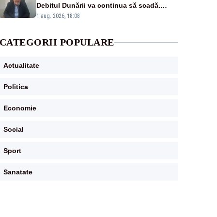
Debitul Dunării va continua să scadă.
Cernavodă s-ar putea închide în 4 zile
1 aug. 2026, 18:08
CATEGORII POPULARE
Actualitate
Politica
Economie
Social
Sport
Sanatate