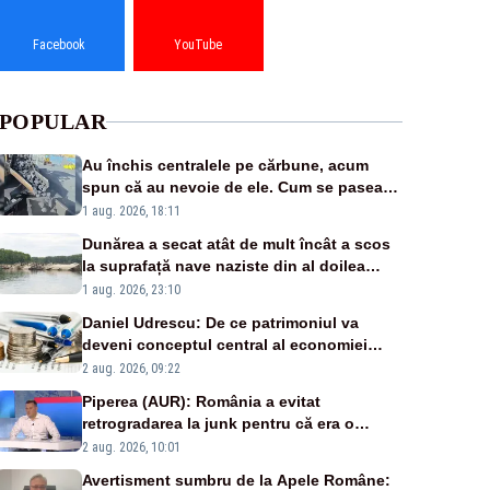
Facebook
YouTube
POPULAR
Au închis centralele pe cărbune, acum
spun că au nevoie de ele. Cum se pasează
vina în plină criză energetică
1 aug. 2026, 18:11
Dunărea a secat atât de mult încât a scos
la suprafață nave naziste din al doilea
război mondial
1 aug. 2026, 23:10
Daniel Udrescu: De ce patrimoniul va
deveni conceptul central al economiei
viitoare?
2 aug. 2026, 09:22
Piperea (AUR): România a evitat
retrogradarea la junk pentru că era o
catastrofă pentru bănci și fondurile de
2 aug. 2026, 10:01
pensii
Avertisment sumbru de la Apele Române: