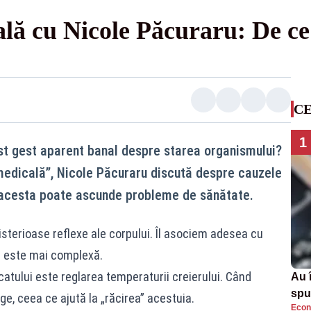
ală cu Nicole Păcuraru: De c
CE
1
t gest aparent banal despre starea organismului?
 medicală”, Nicole Păcuraru discută despre cauzele
re acesta poate ascunde probleme de sănătate.
sterioase reflexe ale corpului. Îl asociem adesea cu
ia este mai complexă.
scatului este reglarea temperaturii creierului. Când
Au 
spu
e, ceea ce ajută la „răcirea” acestuia.
Econ
pas