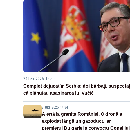
24 feb. 2026, 15:50
Complot dejucat în Serbia: doi bărbați, suspectaț
că plănuiau asasinarea lui Vučić
8 aug. 2026, 14:34
Alertă la granița României. O dronă a
explodat lângă un gazoduct, iar
premierul Bulgariei a convocat Consiliul