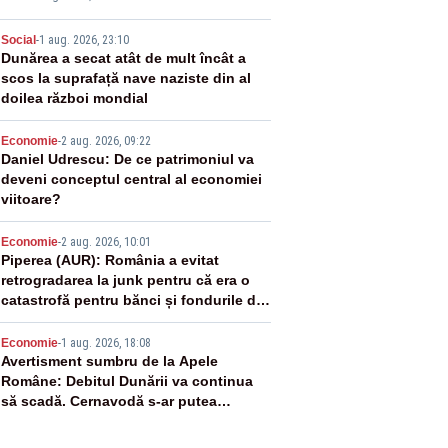
2
Social
-
1 aug. 2026, 23:10
Dunărea a secat atât de mult încât a
scos la suprafață nave naziste din al
doilea război mondial
3
Economie
-
2 aug. 2026, 09:22
Daniel Udrescu: De ce patrimoniul va
deveni conceptul central al economiei
viitoare?
4
Economie
-
2 aug. 2026, 10:01
Piperea (AUR): România a evitat
retrogradarea la junk pentru că era o
catastrofă pentru bănci și fondurile de
pensii
5
Economie
-
1 aug. 2026, 18:08
Avertisment sumbru de la Apele
Române: Debitul Dunării va continua
să scadă. Cernavodă s-ar putea
închide în 4 zile