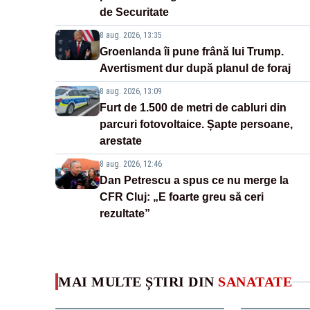
de Securitate
8 aug. 2026, 13:35
Groenlanda îi pune frână lui Trump.
Avertisment dur după planul de foraj
8 aug. 2026, 13:09
Furt de 1.500 de metri de cabluri din
parcuri fotovoltaice. Șapte persoane,
arestate
8 aug. 2026, 12:46
Dan Petrescu a spus ce nu merge la
CFR Cluj: „E foarte greu să ceri
rezultate”
MAI MULTE ȘTIRI DIN
SANATATE