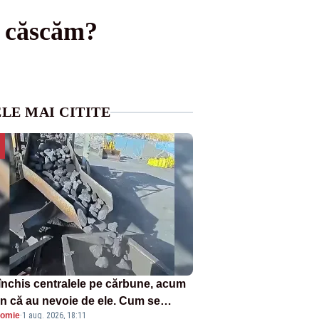
e căscăm?
LE MAI CITITE
închis centralele pe cărbune, acum
n că au nevoie de ele. Cum se
omie
·
1 aug. 2026, 18:11
ează vina în plină criză energetică