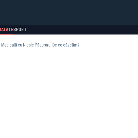
NATATE
SPORT
a Medicală cu Nicole Păcuraru: De ce căscăm?