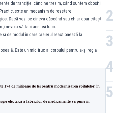
nte de tranziție: când ne trezim, când suntem obosiți
Practic, este un mecanism de resetare.
ios. Dacă vezi pe cineva căscând sau chiar doar citești
ți nevoia să faci același lucru.
și de modul în care creierul reacționează la
seală. Este un mic truc al corpului pentru a-și regla
ste 174 de milioane de lei pentru modernizarea spitalelor, în
rgie electrică a fabricilor de medicamente va pune în