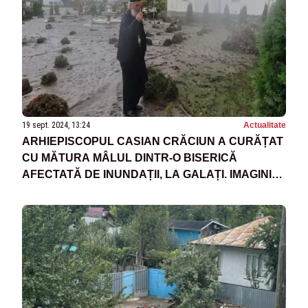
19 sept. 2024, 13:24
Actualitate
ARHIEPISCOPUL CASIAN CRĂCIUN A CURĂȚAT
CU MĂTURA MÂLUL DINTR-O BISERICĂ
AFECTATĂ DE INUNDAȚII, LA GALAȚI. IMAGINI
EMOȚIONANTE CU PRĂPĂDUL LĂSAT ÎN URMĂ
DE APE