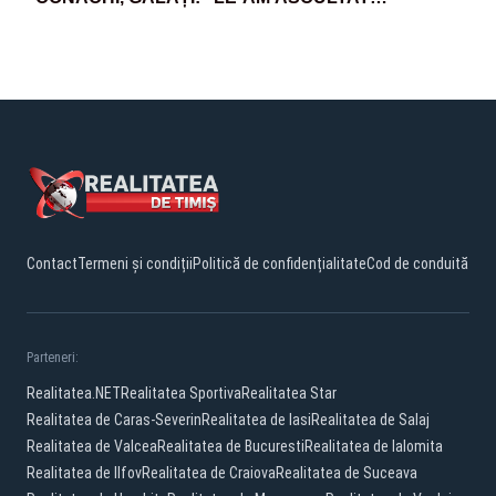
DUREREA ȘI LE-AM PROMIS CĂ NU VOR FI
LĂSAȚI SINGURI ÎN FAȚA NENOROCIRII”
Contact
Termeni și condiții
Politică de confidențialitate
Cod de conduită
Parteneri:
Realitatea.NET
Realitatea Sportiva
Realitatea Star
Realitatea de Caras-Severin
Realitatea de Iasi
Realitatea de Salaj
Realitatea de Valcea
Realitatea de Bucuresti
Realitatea de Ialomita
Realitatea de Ilfov
Realitatea de Craiova
Realitatea de Suceava