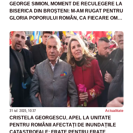
GEORGE SIMION, MOMENT DE RECULEGERE LA
BISERICA DIN BROȘTENI: M-AM RUGAT PENTRU
GLORIA POPORULUI ROMÂN, CA FIECARE OM
SĂ TRĂIASCĂ ÎN PACE - VIDEO
31 iul. 2025, 10:37
Actualitate
CRISTELA GEORGESCU, APEL LA UNITATE
PENTRU ROMÂNII AFECTAȚI DE INUNDAȚIILE
CATASTROFALE: FRATE PENTRU FRATE