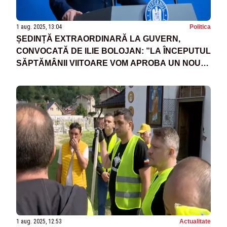
1 aug. 2025, 13:04
Politica
ȘEDINȚĂ EXTRAORDINARĂ LA GUVERN,
CONVOCATĂ DE ILIE BOLOJAN: ”LA ÎNCEPUTUL
SĂPTĂMÂNII VIITOARE VOM APROBA UN NOU
PACHET DE SPRIJIN PENTRU A-I SUSȚINE PE
CETĂȚENI SĂ ÎȘI REFACĂ CASELE”
1 aug. 2025, 12:53
Actualitate