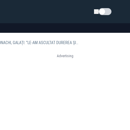
Schimba tema
NICOLAE CIUCĂ, MESAJ DE COMPASIUNE DIN MIJLOCUL SINISTRAȚILOR DIN SLOBOZIA CONACHI, GALAȚI: ”LE-AM ASCULTAT DUREREA ȘI LE-AM PROMIS CĂ NU VOR FI LĂSAȚI SINGURI ÎN FAȚA NENOROCIRII”
Advertising