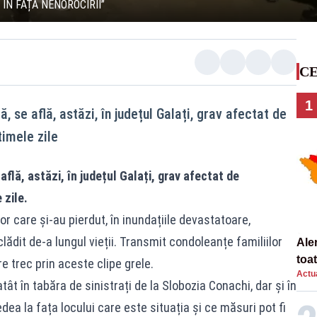
 ÎN FAȚA NENOROCIRII”
CE
1
 se află, astăzi, în județul Galați, grav afectat de
timele zile
flă, astăzi, în județul Galați, grav afectat de
 zile.
r care și-au pierdut, în inundațiile devastatoare,
clădit de-a lungul vieții. Transmit condoleanțe familiilor
Ale
toa
are trec prin aceste clipe grele.
Actua
tât în tabăra de sinistrați de la Slobozia Conachi, dar și în
edea la fața locului care este situația și ce măsuri pot fi