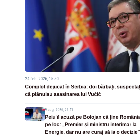
24 feb. 2026, 15:50
Complot dejucat în Serbia: doi bărbați, suspectaț
că plănuiau asasinarea lui Vučić
9 aug. 2026, 22:41
Peiu îl acuză pe Bolojan că ține Români
pe loc: „Premier și ministru interimar la
Energie, dar nu are curaj să ia o decizie”