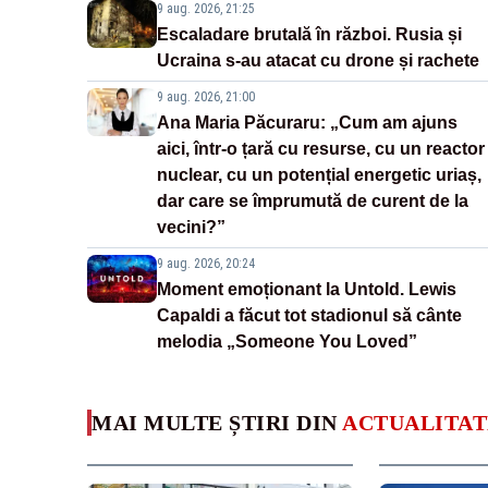
9 aug. 2026, 21:25
Escaladare brutală în război. Rusia și
Ucraina s-au atacat cu drone și rachete
9 aug. 2026, 21:00
Ana Maria Păcuraru: „Cum am ajuns
aici, într-o țară cu resurse, cu un reactor
nuclear, cu un potențial energetic uriaș,
dar care se împrumută de curent de la
vecini?”
9 aug. 2026, 20:24
Moment emoționant la Untold. Lewis
Capaldi a făcut tot stadionul să cânte
melodia „Someone You Loved”
MAI MULTE ȘTIRI DIN
ACTUALITAT