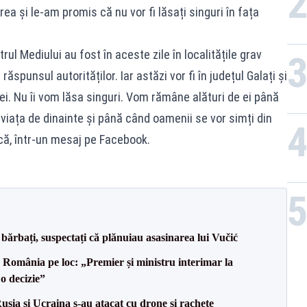
ea și le-am promis că nu vor fi lăsați singuri în fața
trul Mediului au fost în aceste zile în localitățile grav
ăspunsul autorităților. Iar astăzi vor fi în județul Galați și
iei. Nu îi vom lăsa singuri. Vom rămâne alături de ei până
viața de dinainte și până când oamenii se vor simți din
ucă, într-un mesaj pe Facebook.
bărbați, suspectați că plănuiau asasinarea lui Vučić
e România pe loc: „Premier și ministru interimar la
o decizie”
usia și Ucraina s-au atacat cu drone și rachete