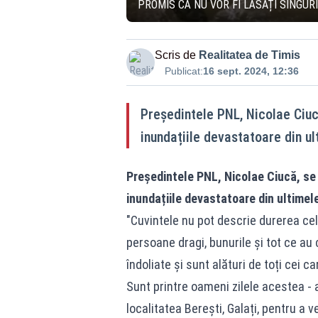
PROMIS CĂ NU VOR FI LĂSAȚI SINGURI
Scris de
Realitatea de Timis
Publicat:
16 sept. 2024, 12:36
Președintele PNL, Nicolae Ciucă,
inundațiile devastatoare din ul
Președintele PNL, Nicolae Ciucă, se a
inundațiile devastatoare din ultimele
"Cuvintele nu pot descrie durerea celo
persoane dragi, bunurile și tot ce au 
îndoliate și sunt alături de toți cei c
Sunt printre oameni zilele acestea - a
localitatea Berești, Galați, pentru a v