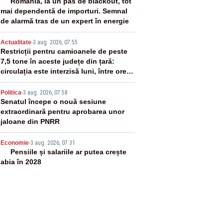
2
România, la un pas de blackout, tot
mai dependentă de importuri. Semnal
de alarmă tras de un expert în energie
3
Actualitate
-
3 aug. 2026, 07:55
Restricții pentru camioanele de peste
7,5 tone în aceste județe din țară:
circulația este interzisă luni, între orele
12:00 și 20:00
4
Politica
-
3 aug. 2026, 07:58
Senatul începe o nouă sesiune
extraordinară pentru aprobarea unor
jaloane din PNRR
5
Economie
-
3 aug. 2026, 07:31
Pensiile și salariile ar putea crește
abia în 2028