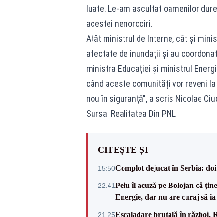
luate. Le-am ascultat oamenilor durer
acestei nenorociri.
Atât ministrul de Interne, cât și minis
afectate de inundații și au coordonat r
ministra Educației și ministrul Energ
când aceste comunități vor reveni la 
nou în siguranță", a scris Nicolae Ci
Sursa: Realitatea Din PNL
CITEȘTE ȘI
Complot dejucat în Serbia: doi 
15:50
Peiu îl acuză pe Bolojan că țin
22:41
Energie, dar nu are curaj să ia 
Escaladare brutală în război. R
21:25