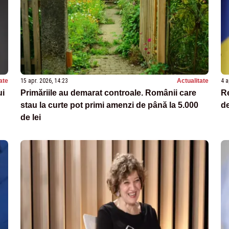
ate
15 apr. 2026, 14:23
Actualitate
4 a
ui
Primăriile au demarat controale. Românii care
Re
stau la curte pot primi amenzi de până la 5.000
de
de lei