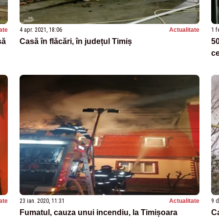
ate
4 apr. 2021, 18:06
Actualitate
1 f
să
Casă în flăcări, în județul Timiș
50
ce
ate
23 ian. 2020, 11:31
Actualitate
9 d
Fumatul, cauza unui incendiu, la Timișoara
Ca