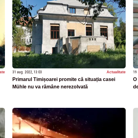
ate
31 aug. 2022, 13:03
Actualitate
19 
Primarul Timișoarei promite că situația casei
O 
Mühle nu va rămâne nerezolvată
de