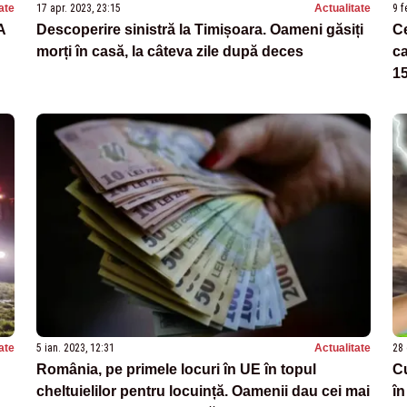
ate
17 apr. 2023, 23:15
Actualitate
9 f
A
Descoperire sinistră la Timișoara. Oameni găsiți
Ce
morți în casă, la câteva zile după deces
ca
15
ate
5 ian. 2023, 12:31
Actualitate
28 
România, pe primele locuri în UE în topul
Cu
cheltuielilor pentru locuință. Oamenii dau cei mai
în