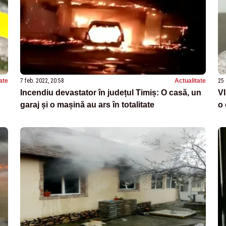
ate
7 feb. 2022, 20:58
Actualitate
25 
Incendiu devastator în județul Timiș: O casă, un
VI
garaj și o mașină au ars în totalitate
o