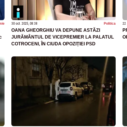
mie
30 oct. 2025, 08:38
Politica
22 
OANA GHEORGHIU VA DEPUNE ASTĂZI
P
c
JURĂMÂNTUL DE VICEPREMIER LA PALATUL
O
COTROCENI, ÎN CIUDA OPOZIȚIEI PSD