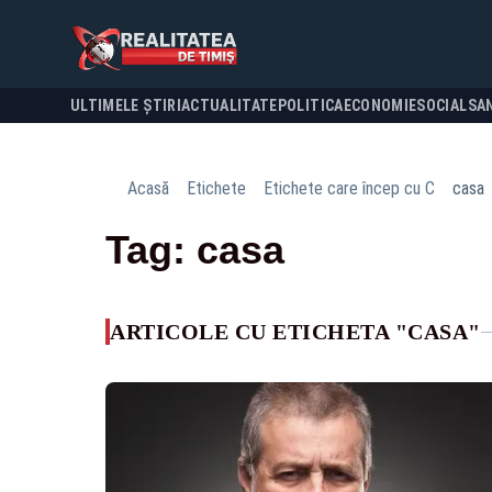
ULTIMELE ȘTIRI
ACTUALITATE
POLITICA
ECONOMIE
SOCIAL
SA
Acasă
Etichete
Etichete care încep cu C
casa
Tag: casa
ARTICOLE CU ETICHETA "CASA"