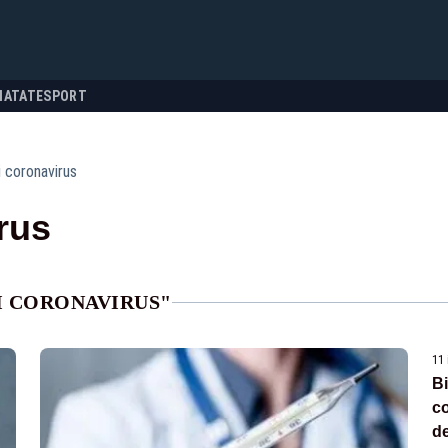
NATATE
SPORT
i coronavirus
rus
I CORONAVIRUS"
11 
Bi
co
d