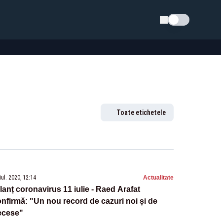
Schimba tema
Toate etichetele
iul. 2020, 12:14
Actualitate
lanț coronavirus 11 iulie - Raed Arafat
nfirmă: "Un nou record de cazuri noi și de
ecese"