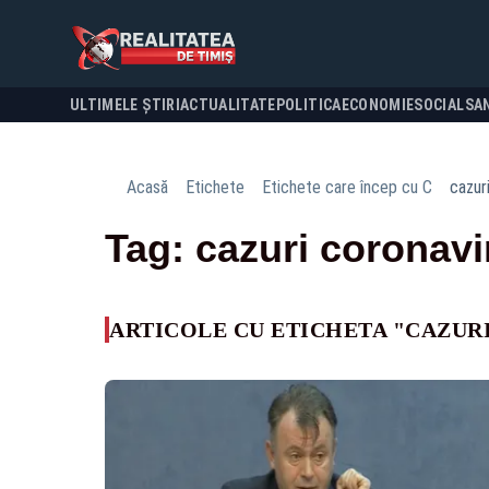
ULTIMELE ȘTIRI
ACTUALITATE
POLITICA
ECONOMIE
SOCIAL
SA
Acasă
Etichete
Etichete care încep cu C
cazur
Tag: cazuri coronavi
ARTICOLE CU ETICHETA "CAZUR