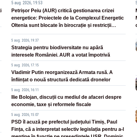
5 aug. 2026, 19:53
i
Petrișor Peiu (AUR) critică gestionarea crizei
energetice: Proiectele de la Complexul Energetic
Oltenia sunt blocate în birocrație și restricții
legislative
5 aug. 2026, 19:37
Strategia pentru biodiversitate nu apără
interesele României. AUR a votat împotrivă
5 aug. 2026, 17:15
Vladimir Putin reorganizează Armata rusă. A
înființat o nouă structură dedicată dronelor
5 aug. 2026, 16:11
Ilie Bolojan, discuții cu mediul de afaceri despre
economie, taxe și reformele fiscale
5 aug. 2026, 15:07
PSD îl acuză pe prefectul județului Timiș, Paul
Fința, că a interpretat selectiv legislația pentru a-l
menține în funcție pe președintele USR, Dominic