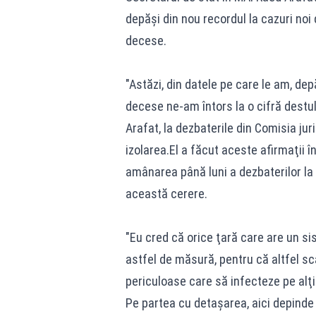
depăşi din nou recordul la cazuri no
decese.
"Astăzi, din datele pe care le am, dep
decese ne-am întors la o cifră destu
Arafat, la dezbaterile din Comisia jur
izolarea.El a făcut aceste afirmaţii î
amânarea până luni a dezbaterilor la a
această cerere.
"Eu cred că orice ţară care are un si
astfel de măsură, pentru că altfel sc
periculoase care să infecteze pe alţii
Pe partea cu detaşarea, aici depinde 