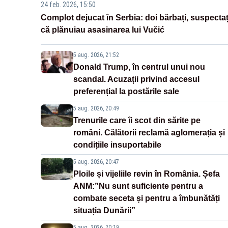
24 feb. 2026, 15:50
Complot dejucat în Serbia: doi bărbați, suspectaț
că plănuiau asasinarea lui Vučić
5 aug. 2026, 21:52
Donald Trump, în centrul unui nou
scandal. Acuzații privind accesul
preferențial la postările sale
5 aug. 2026, 20:49
Trenurile care îi scot din sărite pe
români. Călătorii reclamă aglomerația și
condițiile insuportabile
5 aug. 2026, 20:47
Ploile și vijeliile revin în România. Șefa
ANM:”Nu sunt suficiente pentru a
combate seceta și pentru a îmbunătăți
situația Dunării”
5 aug. 2026, 20:19