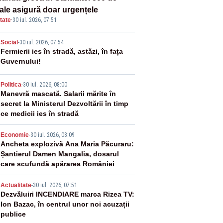
tale asigură doar urgențele
tate
·
30 iul. 2026, 07:51
2
Social
-
30 iul. 2026, 07:54
Fermierii ies în stradă, astăzi, în fața
Guvernului!
3
Politica
-
30 iul. 2026, 08:00
Manevră mascată. Salarii mărite în
secret la Ministerul Dezvoltării în timp
ce medicii ies în stradă
4
Economie
-
30 iul. 2026, 08:09
Ancheta explozivă Ana Maria Păcuraru:
Șantierul Damen Mangalia, dosarul
care scufundă apărarea României
5
Actualitate
-
30 iul. 2026, 07:51
Dezvăluiri INCENDIARE marca Rizea TV:
Ion Bazac, în centrul unor noi acuzații
publice