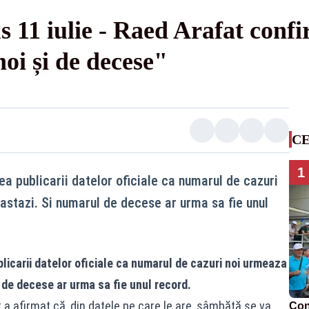
s 11 iulie - Raed Arafat con
noi și de decese"
 confirmă: "Un nou record de cazuri noi și de decese"
CE
1
a publicarii datelor oficiale ca numarul de cazuri
 astazi. Si numarul de decese ar urma sa fie unul
licarii datelor oficiale ca numarul de cazuri noi urmeaza
 de decese ar urma sa fie unul record.
 a afirmat că, din datele pe care le are, sâmbătă se va
Con