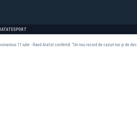
NATATE
SPORT
oronavirus 11 iulie - Raed Arafat confirmă: "Un nou record de cazuri noi și de de