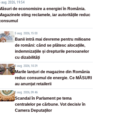
5 aug. 2026, 19:54
Măsuri de economisire a energiei în România.
Magazinele sting reclamele, iar autoritățile reduc
consumul
5 aug. 2026, 15:03
Banii intră mai devreme pentru milioane
de români: când se plătesc alocațiile,
indemnizațiile și drepturile persoanelor
cu dizabilități
5 aug. 2026, 10:29
Marile lanțuri de magazine din România
reduc consumul de energie. Ce MĂSURI
au anunțat retailerii
5 aug. 2026, 09:46
Scandal în Parlament pe tema
centralelor pe cărbune. Vot decisiv în
Camera Deputaților