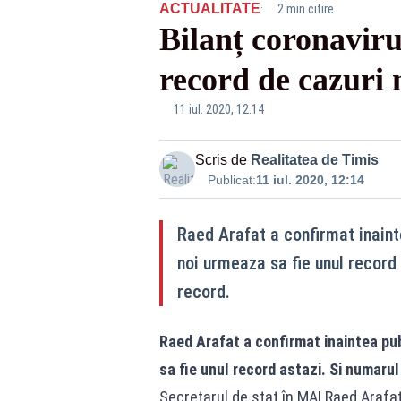
·
ACTUALITATE
2 min citire
Bilanț coronaviru
record de cazuri 
Bilanț coronavirus 11 iulie - Raed Arafat
11 iul. 2020, 12:14
Scris de
Realitatea de Timis
Publicat:
11 iul. 2020, 12:14
Raed Arafat a confirmat inainte
noi urmeaza sa fie unul record
record.
Raed Arafat a confirmat inaintea pub
sa fie unul record astazi. Si numarul
Secretarul de stat în MAI Raed Arafat