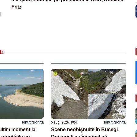
Fritz
i
E
Ionuț Nichita
5 aug. 2026, 18:41
Ionuț Nichita
ltim moment la
Scene neobișnuite în Bucegi.
toritățile au
Doi turiști au încercat să