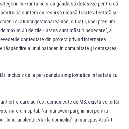
ategorii. În Franţa nu s-au gândit să detaşeze pentru că
ie, pentru că suntem cu resursa umană foarte afectată şi
menii şi atunci gestionarea unei situaţii, unei presiuni
 de maxim 30 de zile - astea sunt măsuri necesare", a
revederile contestate din proiect privind internarea
de răspândire a unui patogen în comunitate şi detaşarea
tări inclusiv de la persoanele simptomatice infectate cu
sunt cifre care au fost comunicate de MS, există solicitări
externare din spital. Nu mai avem pârghii nici pentru
ui; bine, ai plecat, stai la domiciliu", a mai spus Arafat.