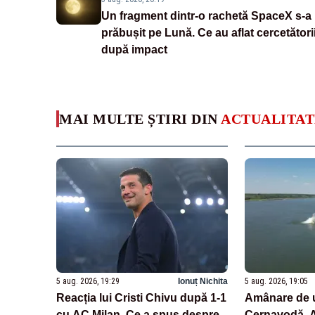
Un fragment dintr-o rachetă SpaceX s-a
prăbușit pe Lună. Ce au aflat cercetători
după impact
MAI MULTE ȘTIRI DIN
ACTUALITAT
5 aug. 2026, 19:29
Ionuț Nichita
5 aug. 2026, 19:05
Reacția lui Cristi Chivu după 1-1
Amânare de u
cu AC Milan. Ce a spus despre
Cernavodă. Au