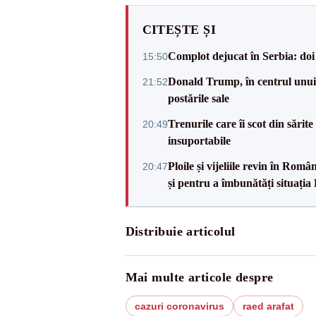
CITEȘTE ȘI
Complot dejucat în Serbia: doi 
15:50
Donald Trump, în centrul unui n
21:52
postările sale
Trenurile care îi scot din sărit
20:49
insuportabile
Ploile și vijeliile revin în Ro
20:47
și pentru a îmbunătăți situația
Distribuie articolul
Mai multe articole despre
cazuri coronavirus
raed arafat