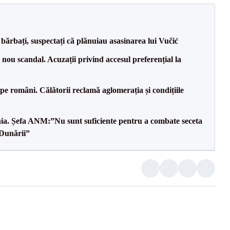
bărbați, suspectați că plănuiau asasinarea lui Vučić
ou scandal. Acuzații privind accesul preferențial la
e pe români. Călătorii reclamă aglomerația și condițiile
mânia. Șefa ANM:”Nu sunt suficiente pentru a combate seceta
 Dunării”