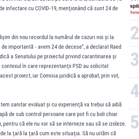
spi
i de infectare cu COVID-19, menţionând că sunt 24 de
Sana
ăşim din nou recordul la numărul de cazuri noi şi la
l de importantă - avem 24 de decese", a declarat Raed
idică a Senatului pe proiectul privind carantinarea şi
n contexul în care reprezentanţii PSD au solicitat
cest proiect, iar Comisia juridică a aprobat, prin vot,
stem sanitar evoluat şi cu experienţă va trebui să aibă
apă de sub control persoane care pot fi cu boli chiar
, pentru că ele nu vor să se interneze sau să se izoleze.
de la ţară la ţară cum este situaţia. Să nu uităm că