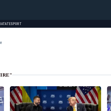
NATATE
SPORT
re
IRE"