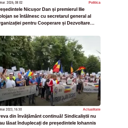
mar. 2026, 08:02
Politica
eședintele Nicușor Dan și premierul Ilie
lojan se întâlnesc cu secretarul general al
ganizației pentru Cooperare și Dezvoltare
conomică
mai 2023, 16:30
Actualitate
eva din învățământ continuă! Sindicaliștii nu
au lăsat înduplecați de președintele Iohannis