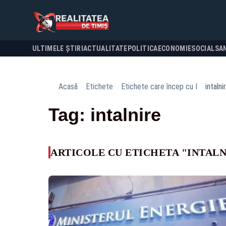
ULTIMELE ȘTIRI
ACTUALITATE
POLITICA
ECONOMIE
SOCIAL
SA
Acasă
Etichete
Etichete care încep cu I
intalni
Tag: intalnire
ARTICOLE CU ETICHETA "INTALN