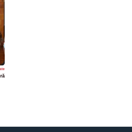
ate
eră