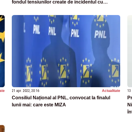
fondul tensiunilor create de incidentul cu
dronele rusești căzute în România
ate
21 apr. 2022, 20:16
Actualitate
13 
Consiliul Național al PNL, convocat la finalul
Pr
lunii mai: care este MIZA
Ni
în