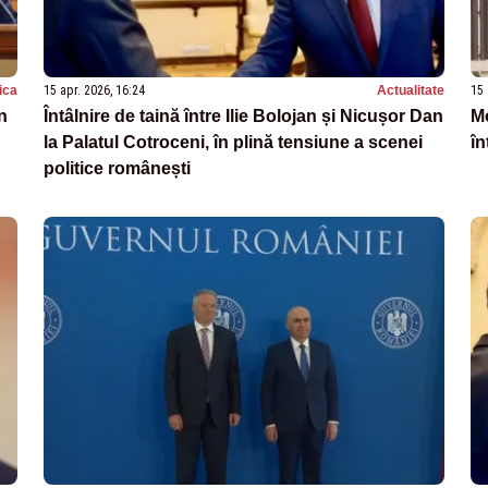
tica
15 apr. 2026, 16:24
Actualitate
15 
n
Întâlnire de taină între Ilie Bolojan și Nicușor Dan
Mo
la Palatul Cotroceni, în plină tensiune a scenei
în
politice românești