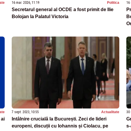
ate
16 mar. 2026, 11:19
Politica
16 
Secretarul general al OCDE a fost primit de Ilie
Pr
Bolojan la Palatul Victoria
Bo
Or
E
ate
7 sept. 2023, 10:55
Actualitate
30 
 ai
Intâlnire crucială la București. Zeci de lideri
Gr
europeni, discuții cu Iohannis și Ciolacu, pe
s-